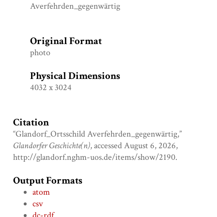
Averfehrden_gegenwärtig
Original Format
photo
Physical Dimensions
4032 x 3024
Citation
“Glandorf_Ortsschild Averfehrden_gegenwärtig,”
Glandorfer Geschichte(n)
, accessed August 6, 2026,
http://glandorf.nghm-uos.de/items/show/2190
.
Output Formats
atom
csv
dc-rdf