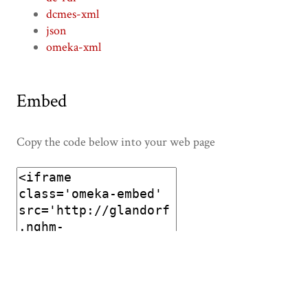
dcmes-xml
json
omeka-xml
Embed
Copy the code below into your web page
Glandorf_Ortsschild Averfehrden_gegenwärtig