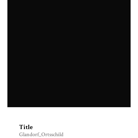
Ortsschild Averfehrden.jpg
Title
Glandorf_Ortsschild