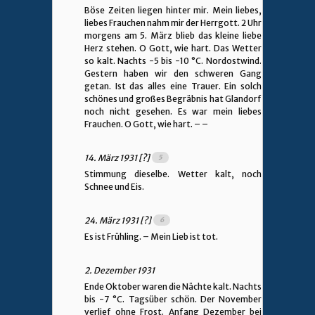
Böse Zeiten liegen hinter mir. Mein liebes,
liebes Frauchen nahm mir der Herrgott. 2 Uhr
morgens am 5. März blieb das kleine liebe
Herz stehen. O Gott, wie hart. Das Wetter
so kalt. Nachts -5 bis -10 °C. Nordostwind.
Gestern haben wir den schweren Gang
getan. Ist das alles eine Trauer. Ein solch
schönes und großes Begräbnis hat Glandorf
noch nicht gesehen. Es war mein liebes
Frauchen. O Gott, wie hart. – –
14. März 1931 [?]
Stimmung dieselbe. Wetter kalt, noch
Schnee und Eis.
24. März 1931 [?]
Es ist Frühling. – Mein Lieb ist tot.
2. Dezember 1931
Ende Oktober waren die Nächte kalt. Nachts
bis -7 °C. Tagsüber schön. Der November
verlief ohne Frost. Anfang Dezember bei