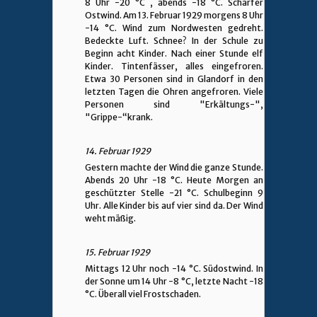
8 Uhr -20 °C , abends -18 °C. Scharfer
Ostwind. Am 13. Februar 1929 morgens 8 Uhr
-14 °C. Wind zum Nordwesten gedreht.
Bedeckte Luft. Schnee? In der Schule zu
Beginn acht Kinder. Nach einer Stunde elf
Kinder. Tintenfässer, alles eingefroren.
Etwa 30 Personen sind in Glandorf in den
letzten Tagen die Ohren angefroren. Viele
Personen sind "Erkältungs-",
"Grippe-“krank.
14. Februar 1929
Gestern machte der Wind die ganze Stunde.
Abends 20 Uhr -18 °C. Heute Morgen an
geschützter Stelle -21 °C. Schulbeginn 9
Uhr. Alle Kinder bis auf vier sind da. Der Wind
weht mäßig.
15. Februar 1929
Mittags 12 Uhr noch -14 °C. Südostwind. In
der Sonne um 14 Uhr -8 °C, letzte Nacht -18
°C. Überall viel Frostschaden.