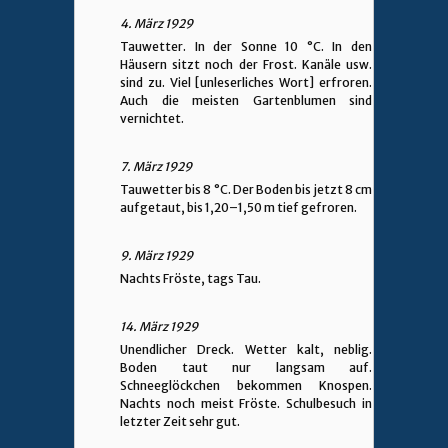
4. März 1929
Tauwetter. In der Sonne 10 °C. In den
Häusern sitzt noch der Frost. Kanäle usw.
sind zu. Viel [unleserliches Wort] erfroren.
Auch die meisten Gartenblumen sind
vernichtet.
7. März 1929
Tauwetter bis 8 °C. Der Boden bis jetzt 8 cm
aufgetaut, bis 1,20–1,50 m tief gefroren.
9. März 1929
Nachts Fröste, tags Tau.
14. März 1929
Unendlicher Dreck. Wetter kalt, neblig.
Boden taut nur langsam auf.
Schneeglöckchen bekommen Knospen.
Nachts noch meist Fröste. Schulbesuch in
letzter Zeit sehr gut.