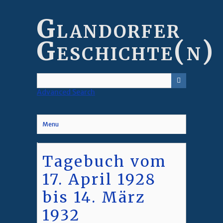
Skip
to
Glandorfer
main
content
Geschichte(n)
Advanced Search
Menu
Tagebuch vom
17. April 1928
bis 14. März
1932