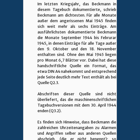
Im letzten Kriegsjahr, das Beckmann in
diesem Tagebuch dokumentierte, schrieb
Beckmann am dichtesten. Für alle Monate
außer dem angerissenen Mai 1945 finden
sich weit mehr als sechs Einträge. Am
ausführlichsten dokumentierte Beckmann
die Monate September 1944 bis Februrar
1945, in denen Einträge für alle Tage außer
den 9. Oktober und den 18. November
enthalten sind. Ohne den Mai 1945 liegen
pro Monat 6,7 Blätter vor. Dabei hat diese
handschriftliche Quelle ein Format, das
etwa DIN A4 nahekommt und entsprechend
jede Seite deutlich mehr Text enthält als bei
Quelle Q2.3.
Abschriften dieser Quelle sind nicht
überliefert, das die maschinenschriftlichen
Tagebuchversionen mit dem 30. April 1944
enden (Q3.2).
Es finden sich Hinweise, dass Beckmann die
zahlreichen Uhrzeitenangaben zu Alarmen
und Angriffen selber aus anderen Quellen
abschrieb, (die er nicht benennt); so