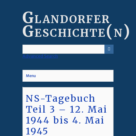
Skip
to
Glandorfer
main
content
Geschichte(n)
Advanced Search
Menu
NS-Tagebuch
Teil 3 – 12. Mai
1944 bis 4. Mai
1945