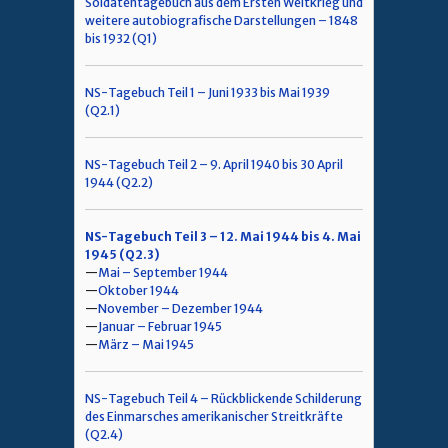
Soldatentagebuch aus dem Ersten Weltkrieg und
weitere autobiografische Darstellungen – 1848
bis 1932 (Q1)
NS-Tagebuch Teil 1 – Juni 1933 bis Mai 1939
(Q2.1)
NS-Tagebuch Teil 2 – 9. April 1940 bis 30 April
1944 (Q2.2)
NS-Tagebuch Teil 3 – 12. Mai 1944 bis 4. Mai
1945 (Q2.3)
Mai – September 1944
Oktober 1944
November – Dezember 1944
Januar – Februar 1945
März – Mai 1945
NS-Tagebuch Teil 4 – Rückblickende Schilderung
des Einmarsches amerikanischer Streitkräfte
(Q2.4)