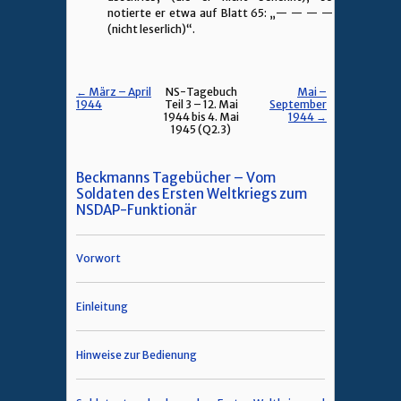
notierte er etwa auf Blatt 65: „— — — —
(nicht leserlich)“.
← März – April
NS-Tagebuch
Mai –
1944
Teil 3 – 12. Mai
September
1944 bis 4. Mai
1944 →
1945 (Q2.3)
Beckmanns Tagebücher – Vom
Soldaten des Ersten Weltkriegs zum
NSDAP-Funktionär
Vorwort
Einleitung
Hinweise zur Bedienung