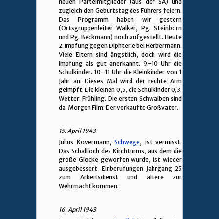
neuen Parteimitglieder (aus der SA) und
zugleich den Geburtstag des Führers feiern.
Das Programm haben wir gestern
(Ortsgruppenleiter Walker, Pg. Steinborn
und Pg. Beckmann) noch aufgestellt. Heute
2. Impfung gegen Diphterie bei Herbermann.
Viele Eltern sind ängstlich, doch wird die
Impfung als gut anerkannt. 9–10 Uhr die
Schulkinder. 10–11 Uhr die Kleinkinder von 1
Jahr an. Dieses Mal wird der rechte Arm
geimpft. Die kleinen 0,5, die Schulkinder 0,3.
Wetter: Frühling. Die ersten Schwalben sind
da. Morgen Film: Der verkaufte Großvater.
15. April 1943
Julius Kovermann,
Schwege
, ist vermisst.
Das Schallloch des Kirchturms, aus dem die
große Glocke geworfen wurde, ist wieder
ausgebessert. Einberufungen Jahrgang 25
zum Arbeitsdienst und ältere zur
Wehrmacht kommen.
16. April 1943