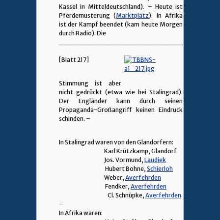
Kassel in Mitteldeutschland). – Heute ist
Pferdemusterung (
Marktplatz
). In Afrika
ist der Kampf beendet (kam heute Morgen
durch Radio). Die
________________________________
[Blatt 217]
Stimmung ist aber
nicht gedrückt (etwa wie bei Stalingrad).
Der Engländer kann durch seinen
Propaganda-Großangriff keinen Eindruck
schinden. –
In Stalingrad waren von den Glandorfern:
Karl Krützkamp, Glandorf
Jos. Vormund,
Laudiek
Hubert Bohne,
Schierloh
Weber,
Averfehrden
Fendker,
Averfehrden
Cl. Schnüpke,
Averfehrden
.
–
In Afrika waren: