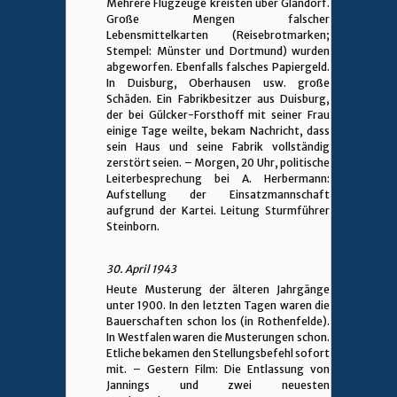
Mehrere Flugzeuge kreisten über Glandorf.
Große Mengen falscher
Lebensmittelkarten (Reisebrotmarken;
Stempel: Münster und Dortmund) wurden
abgeworfen. Ebenfalls falsches Papiergeld.
In Duisburg, Oberhausen usw. große
Schäden. Ein Fabrikbesitzer aus Duisburg,
der bei Gülcker-Forsthoff mit seiner Frau
einige Tage weilte, bekam Nachricht, dass
sein Haus und seine Fabrik vollständig
zerstört seien. – Morgen, 20 Uhr, politische
Leiterbesprechung bei A. Herbermann:
Aufstellung der Einsatzmannschaft
aufgrund der Kartei. Leitung Sturmführer
Steinborn.
30. April 1943
Heute Musterung der älteren Jahrgänge
unter 1900. In den letzten Tagen waren die
Bauerschaften schon los (in Rothenfelde).
In Westfalen waren die Musterungen schon.
Etliche bekamen den Stellungsbefehl sofort
mit. – Gestern Film: Die Entlassung von
Jannings und zwei neuesten