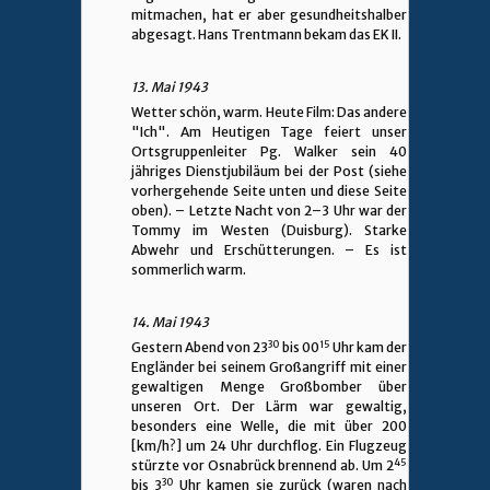
mitmachen, hat er aber gesundheitshalber
abgesagt. Hans Trentmann bekam das EK II.
13. Mai 1943
Wetter schön, warm. Heute Film: Das andere
"Ich". Am Heutigen Tage feiert unser
Ortsgruppenleiter Pg. Walker sein 40
jähriges Dienstjubiläum bei der Post (siehe
vorhergehende Seite unten und diese Seite
oben). – Letzte Nacht von 2–3 Uhr war der
Tommy im Westen (Duisburg). Starke
Abwehr und Erschütterungen. – Es ist
sommerlich warm.
14. Mai 1943
30
15
Gestern Abend von 23
bis 00
Uhr kam der
Engländer bei seinem Großangriff mit einer
gewaltigen Menge Großbomber über
unseren Ort. Der Lärm war gewaltig,
besonders eine Welle, die mit über 200
[km/h?] um 24 Uhr durchflog. Ein Flugzeug
45
stürzte vor Osnabrück brennend ab. Um 2
30
bis 3
Uhr kamen sie zurück (waren nach