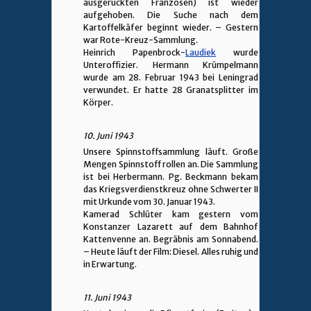
ausgerückten Franzosen) ist wieder
aufgehoben. Die Suche nach dem
Kartoffelkäfer beginnt wieder. – Gestern
war Rote-Kreuz-Sammlung.
Heinrich Papenbrock-
Laudiek
wurde
Unteroffizier. Hermann Krümpelmann
wurde am 28. Februar 1943 bei Leningrad
verwundet. Er hatte 28 Granatsplitter im
Körper.
10. Juni 1943
Unsere Spinnstoffsammlung läuft. Große
Mengen Spinnstoff rollen an. Die Sammlung
ist bei Herbermann. Pg. Beckmann bekam
das Kriegsverdienstkreuz ohne Schwerter II
mit Urkunde vom 30. Januar 1943.
Kamerad Schlüter kam gestern vom
Konstanzer Lazarett auf dem Bahnhof
Kattenvenne an. Begräbnis am Sonnabend.
– Heute läuft der Film: Diesel. Alles ruhig und
in Erwartung.
11. Juni 1943