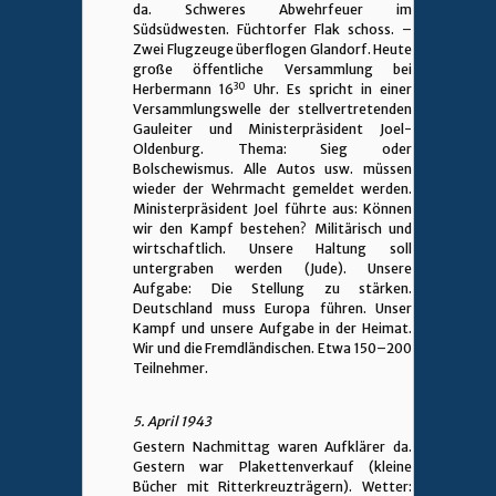
da. Schweres Abwehrfeuer im
Südsüdwesten. Füchtorfer Flak schoss. –
Zwei Flugzeuge überflogen Glandorf. Heute
große öffentliche Versammlung bei
30
Herbermann 16
Uhr. Es spricht in einer
Versammlungswelle der stellvertretenden
Gauleiter und Ministerpräsident Joel-
Oldenburg. Thema: Sieg oder
Bolschewismus. Alle Autos usw. müssen
wieder der Wehrmacht gemeldet werden.
Ministerpräsident Joel führte aus: Können
wir den Kampf bestehen? Militärisch und
wirtschaftlich. Unsere Haltung soll
untergraben werden (Jude). Unsere
Aufgabe: Die Stellung zu stärken.
Deutschland muss Europa führen. Unser
Kampf und unsere Aufgabe in der Heimat.
Wir und die Fremdländischen. Etwa 150–200
Teilnehmer.
5. April 1943
Gestern Nachmittag waren Aufklärer da.
Gestern war Plakettenverkauf (kleine
Bücher mit Ritterkreuzträgern). Wetter: