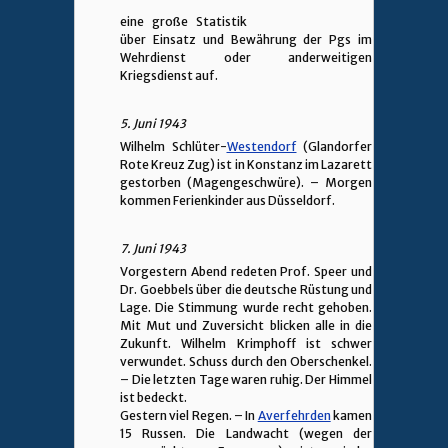
eine große Statistik
über Einsatz und Bewährung der Pgs im
Wehrdienst oder anderweitigen
Kriegsdienst auf.
5. Juni 1943
Wilhelm Schlüter-
Westendorf
(Glandorfer
Rote Kreuz Zug) ist in Konstanz im Lazarett
gestorben (Magengeschwüre). – Morgen
kommen Ferienkinder aus Düsseldorf.
7. Juni 1943
Vorgestern Abend redeten Prof. Speer und
Dr. Goebbels über die deutsche Rüstung und
Lage. Die Stimmung wurde recht gehoben.
Mit Mut und Zuversicht blicken alle in die
Zukunft. Wilhelm Krimphoff ist schwer
verwundet. Schuss durch den Oberschenkel.
– Die letzten Tage waren ruhig. Der Himmel
ist bedeckt.
Gestern viel Regen. – In
Averfehrden
kamen
15 Russen. Die Landwacht (wegen der