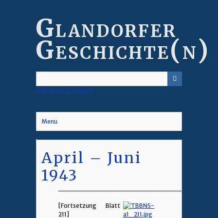
Skip
to
Glandorfer
main
content
Geschichte(n)
Advanced Search
Menu
April – Juni
1943
________________________________
[Fortsetzung Blatt
211]