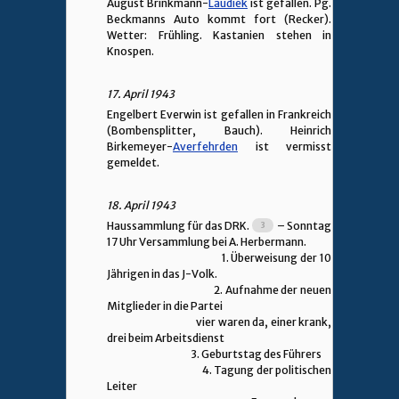
August Brinkmann-
Laudiek
ist gefallen. Pg.
Beckmanns Auto kommt fort (Recker).
Wetter: Frühling. Kastanien stehen in
Knospen.
17. April 1943
Engelbert Everwin ist gefallen in Frankreich
(Bombensplitter, Bauch). Heinrich
Birkemeyer-
Averfehrden
ist vermisst
gemeldet.
18. April 1943
Haussammlung für das DRK.
– Sonntag
17 Uhr Versammlung bei A. Herbermann.
1. Überweisung der 10
Jährigen in das J-Volk.
2. Aufnahme der neuen
Mitglieder in die Partei
vier waren da, einer krank,
drei beim Arbeitsdienst
3. Geburtstag des Führers
4. Tagung der politischen
Leiter