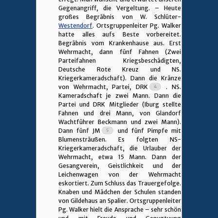
Gegenangriff, die Vergeltung. – Heute
großes Begräbnis von W. Schlüter-
Westendorf
. Ortsgruppenleiter Pg. Walker
hatte alles aufs Beste vorbereitet.
Begräbnis vom Krankenhause aus. Erst
Wehrmacht, dann fünf Fahnen (Zwei
Parteifahnen Kriegsbeschädigten,
Deutsche Rote Kreuz und NS.
Kriegerkameradschaft). Dann die Kränze
von Wehrmacht, Partei, DRK
. NS.
Kameradschaft je zwei Mann. Dann die
Partei und DRK Mitglieder (Iburg stellte
Fahnen und drei Mann, von Glandorf
Wachtführer Beckmann und zwei Mann).
Dann fünf JM
und fünf Pimpfe mit
Blumensträußen. Es folgten NS-
Kriegerkameradschaft, die Urlauber der
Wehrmacht, etwa 15 Mann. Dann der
Gesangverein, Geistlichkeit und der
Leichenwagen von der Wehrmacht
eskortiert. Zum Schluss das Trauergefolge.
Knaben und Mädchen der Schulen standen
von Gildehaus an Spalier. Ortsgruppenleiter
Pg. Walker hielt die Ansprache – sehr schön