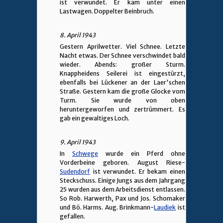
ist verwundet. Er kam unter einen
Lastwagen. Doppelter Beinbruch.
8. April 1943
Gestern Aprilwetter. Viel Schnee. Letzte
Nacht etwas. Der Schnee verschwindet bald
wieder. Abends: großer Sturm.
Knappheidens Seilerei ist eingestürzt,
ebenfalls bei Lückener an der Laer'schen
Straße. Gestern kam die große Glocke vom
Turm. Sie wurde von oben
heruntergeworfen und zertrümmert. Es
gab ein gewaltiges Loch.
9. April 1943
In
Schwege
wurde ein Pferd ohne
Vorderbeine geboren. August Riese-
Sudendorf
ist verwundet. Er bekam einen
Steckschuss. Einige Jungs aus dem Jahrgang
25 wurden aus dem Arbeitsdienst entlassen.
So Rob. Harwerth, Pax und Jos. Schomaker
und Bö. Harms. Aug. Brinkmann-
Laudiek
ist
gefallen.