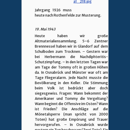
Jahrgang 1926 muss
heute nach Rothenfelde zur Musterung.
19. Mai 1943
Heute haben wir große
Altmaterialiensammlung. 5–6 Zentner
Brennnessel haben wir in Glandorf auf dem
Schulboden zum Trocknen. – Gestern war
bei Herbermann die Nachdiphteritis-
Schutzimpfung. – In den letzten Tagen war
am Tage der Tommy oft in großen Höhen
da. In Osnabrück und Münster war oft am
Tage Fliegeralarm. Jede Nacht musste die
Bevölkerung in den Keller. Die Stimmung
beim Volk ist bedrückt aber doch
siegesgewiss. Fragen: Wann bekommt der
Amerikaner und Tommy die Vergeltung?
Wann beginnt die Offensive im Osten? Wann
ist Frieden? Die Anschläge auf die
Mönetalsperre (man spricht von 2000
Toten) hat große Empörung und Trauer
hervorgerufen. – In Osnabrück wurde
gestern ein Zug beschossen (Zwei Tote). Ein