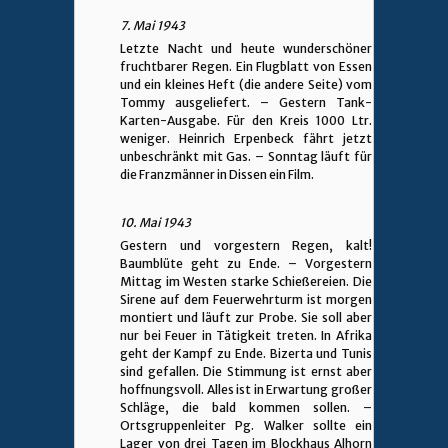
7. Mai 1943
Letzte Nacht und heute wunderschöner
fruchtbarer Regen. Ein Flugblatt von Essen
und ein kleines Heft (die andere Seite) vom
Tommy ausgeliefert. – Gestern Tank-
Karten-Ausgabe. Für den Kreis 1000 Ltr.
weniger. Heinrich Erpenbeck fährt jetzt
unbeschränkt mit Gas. – Sonntag läuft für
die Franzmänner in Dissen ein Film.
10. Mai 1943
Gestern und vorgestern Regen, kalt!
Baumblüte geht zu Ende. – Vorgestern
Mittag im Westen starke Schießereien. Die
Sirene auf dem Feuerwehrturm ist morgen
montiert und läuft zur Probe. Sie soll aber
nur bei Feuer in Tätigkeit treten. In Afrika
geht der Kampf zu Ende. Bizerta und Tunis
sind gefallen. Die Stimmung ist ernst aber
hoffnungsvoll. Alles ist in Erwartung großer
Schläge, die bald kommen sollen. –
Ortsgruppenleiter Pg. Walker sollte ein
Lager von drei Tagen im Blockhaus Alhorn