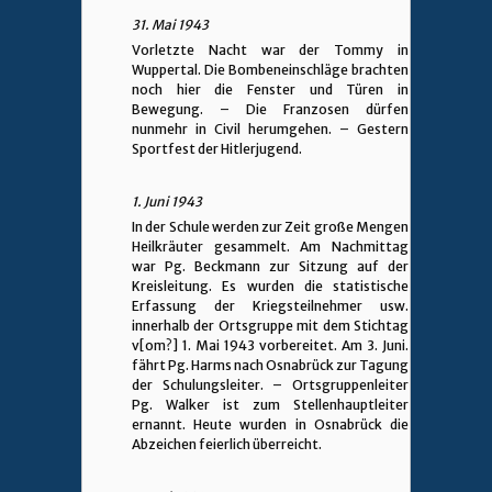
31. Mai 1943
Vorletzte Nacht war der Tommy in
Wuppertal. Die Bombeneinschläge brachten
noch hier die Fenster und Türen in
Bewegung. – Die Franzosen dürfen
nunmehr in Civil herumgehen. – Gestern
Sportfest der Hitlerjugend.
1. Juni 1943
In der Schule werden zur Zeit große Mengen
Heilkräuter gesammelt. Am Nachmittag
war Pg. Beckmann zur Sitzung auf der
Kreisleitung. Es wurden die statistische
Erfassung der Kriegsteilnehmer usw.
innerhalb der Ortsgruppe mit dem Stichtag
v[om?] 1. Mai 1943 vorbereitet. Am 3. Juni.
fährt Pg. Harms nach Osnabrück zur Tagung
der Schulungsleiter. – Ortsgruppenleiter
Pg. Walker ist zum Stellenhauptleiter
ernannt. Heute wurden in Osnabrück die
Abzeichen feierlich überreicht.