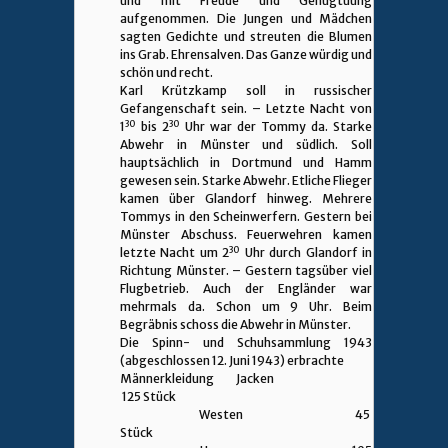
und mit Freude und Genugtuung
aufgenommen. Die Jungen und Mädchen
sagten Gedichte und streuten die Blumen
ins Grab. Ehrensalven. Das Ganze würdig und
schön und recht.
Karl Krützkamp soll in russischer
Gefangenschaft sein. – Letzte Nacht von
30
30
1
bis 2
Uhr war der Tommy da. Starke
Abwehr in Münster und südlich. Soll
hauptsächlich in Dortmund und Hamm
gewesen sein. Starke Abwehr. Etliche Flieger
kamen über Glandorf hinweg. Mehrere
Tommys in den Scheinwerfern. Gestern bei
Münster Abschuss. Feuerwehren kamen
30
letzte Nacht um 2
Uhr durch Glandorf in
Richtung Münster. – Gestern tagsüber viel
Flugbetrieb. Auch der Engländer war
mehrmals da. Schon um 9 Uhr. Beim
Begräbnis schoss die Abwehr in Münster.
Die Spinn- und Schuhsammlung 1943
(abgeschlossen 12. Juni 1943) erbrachte
Männerkleidung Jacken
125 Stück
Westen 45
Stück