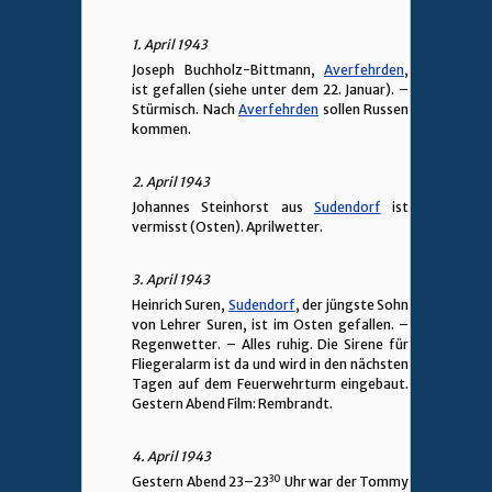
1. April 1943
Joseph Buchholz-Bittmann,
Averfehrden
,
ist gefallen (siehe unter dem 22. Januar). –
Stürmisch. Nach
Averfehrden
sollen Russen
kommen.
2. April 1943
Johannes Steinhorst aus
Sudendorf
ist
vermisst (Osten). Aprilwetter.
3. April 1943
Heinrich Suren,
Sudendorf
, der jüngste Sohn
von Lehrer Suren, ist im Osten gefallen. –
Regenwetter. – Alles ruhig. Die Sirene für
Fliegeralarm ist da und wird in den nächsten
Tagen auf dem Feuerwehrturm eingebaut.
Gestern Abend Film: Rembrandt.
4. April 1943
30
Gestern Abend 23–23
Uhr war der Tommy