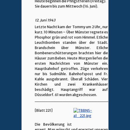
Heute beginnen die Pfingstferien (Freitag).
Sie dauern bis zum Mittwoch (16. Juni).
12. Juni 1943
Letzte Nacht kam der Tommy um 2 Uhr, nur
kurz. 10 Minuten – Über Münster regnete es
Phosphor grün und rot vom Himmel. Etliche
Leuchtbomben standen über der Stadt.
Brandschein über Münster. Etliche
Bombenerschütterungen brachten hier die
Häuser zum Beben. Heute Morgen liefen die
ersten Nachrichten von Münster ein.
Hauptbahnhof getroffen. Züge verkehren
nur bis Sudmühle. Bahnhofspost und Fr.
Kahle ausgebrannt. Überall Schäden. Vier
Kirchen und zwei Krankenhäuser
beschädigt. Hauptangriff war auf
Düsseldorf. 61 wurden abgeschossen.
________________________________
[Blatt 221]
Die Bevölkerung ist
erregt. Man wünscht und erwartet unseren