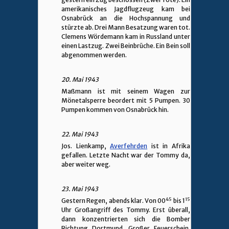
amerikanisches Jagdflugzeug kam bei
Osnabrück an die Hochspannung und
stürzte ab. Drei Mann Besatzung waren tot.
Clemens Wördemann kam in Russland unter
einen Lastzug. Zwei Beinbrüche. Ein Bein soll
abgenommen werden.
20. Mai 1943
Maßmann ist mit seinem Wagen zur
Mönetalsperre beordert mit 5 Pumpen. 30
Pumpen kommen von Osnabrück hin.
22. Mai 1943
Jos. Lienkamp,
Averfehrden
ist in Afrika
gefallen. Letzte Nacht war der Tommy da,
aber weiter weg.
23. Mai 1943
45
15
Gestern Regen, abends klar. Von 00
bis 1
Uhr Großangriff des Tommy. Erst überall,
dann konzentrierten sich die Bomber
Richtung Dortmund. Großer Feuerschein.