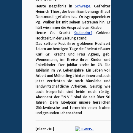
Heute Begräbnis in
Schwege
. Gefreiter
Heinrich Thies, der beim Bombenangriff auf
Dortmund gefallen ist. Ortsgruppenleiter
Pg. Walker ist mit seinen Getreuen hin. Er
hält wie immer die Ansprache am Grabe.
Heute Gr. Kracht
Sudendorf
Goldene
Hochzeit. In der Zeitung stand:
Das seltene Fest ihrer goldenen Hochzeit
feiern am heutigen Tage die Eheleute Bauer
Karl Gr. Kracht und Frau Agnes, geb.
Wennemann, im Kreise ihrer Kinder und
Enkelkinder. Der Jubilar steht im 78. Die
Jubilarin im 79. Lebensjahre. Ein Leben voll
Arbeit und Mühen liegt hinter ihnen und auch
jetzt verrichten sie noch häusliche und
landwirtschaftliche Arbeiten. Geistig wie
auch körperlich sind beide noch rüstig.
Abonnent der "N.V." sind sie seit über 50
Jahren. Dem Jubelpaar unsere herzlichen
Glückwünsche und fernerhin einen frohen
und gesunden Lebensabend.
________________________________
[Blatt 218]