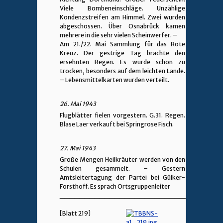
Viele Bombeneinschläge. Unzählige
Kondenzstreifen am Himmel. Zwei wurden
abgeschossen. Über Osnabrück kamen
mehrere in die sehr vielen Scheinwerfer. –
Am 21./22. Mai Sammlung für das Rote
Kreuz. Der gestrige Tag brachte den
ersehnten Regen. Es wurde schon zu
trocken, besonders auf dem leichten Lande.
– Lebensmittelkarten wurden verteilt.
26. Mai 1943
Flugblätter fielen vorgestern. G.31. Regen.
Blase Laer verkauft bei Springrose Fisch.
27. Mai 1943
Große Mengen Heilkräuter werden von den
Schulen gesammelt. – Gestern
Amtsleitertagung der Partei bei Gülker-
Forsthoff. Es sprach Ortsgruppenleiter
________________________________
[Blatt 219]