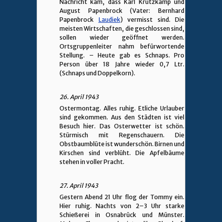
Nachricht kam, dass Karl Krützkamp und
August Papenbrock (Vater: Bernhard
Papenbrock
Laudiek
) vermisst sind. Die
meisten Wirtschaften, die geschlossen sind,
sollen wieder geöffnet werden.
Ortsgruppenleiter nahm befürwortende
Stellung. – Heute gab es Schnaps. Pro
Person über 18 Jahre wieder 0,7 Ltr.
(Schnaps und Doppelkorn).
26. April 1943
Ostermontag. Alles ruhig. Etliche Urlauber
sind gekommen. Aus den Städten ist viel
Besuch hier. Das Osterwetter ist schön.
Stürmisch mit Regenschauern. Die
Obstbaumblüte ist wunderschön. Birnen und
Kirschen sind verblüht. Die Apfelbäume
stehen in voller Pracht.
27. April 1943
Gestern Abend 21 Uhr flog der Tommy ein.
Hier ruhig. Nachts von 2–3 Uhr starke
Schießerei in Osnabrück und Münster.