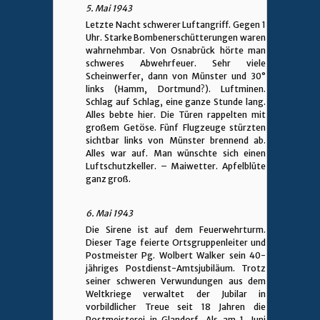
5. Mai 1943
Letzte Nacht schwerer Luftangriff. Gegen 1
Uhr. Starke Bombenerschütterungen waren
wahrnehmbar. Von Osnabrück hörte man
schweres Abwehrfeuer. Sehr viele
Scheinwerfer, dann von Münster und 30°
links (Hamm, Dortmund?). Luftminen.
Schlag auf Schlag, eine ganze Stunde lang.
Alles bebte hier. Die Türen rappelten mit
großem Getöse. Fünf Flugzeuge stürzten
sichtbar links von Münster brennend ab.
Alles war auf. Man wünschte sich einen
Luftschutzkeller. – Maiwetter. Apfelblüte
ganz groß.
6. Mai 1943
Die Sirene ist auf dem Feuerwehrturm.
Dieser Tage feierte Ortsgruppenleiter und
Postmeister Pg. Wolbert Walker sein 40-
jähriges Postdienst-Amtsjubiläum. Trotz
seiner schweren Verwundungen aus dem
Weltkriege verwaltet der Jubilar in
vorbildlicher Treue seit 18 Jahren die
Postmeisterei in Glandorf. Als am 1. Juni