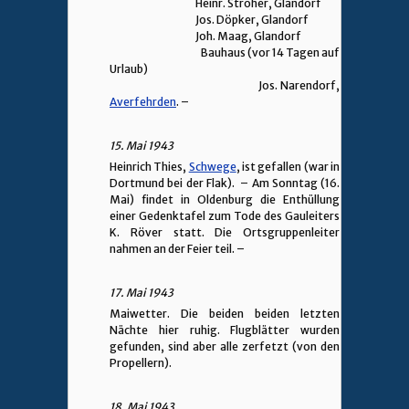
Heinr. Ströher, Glandorf
Jos. Döpker, Glandorf
Joh. Maag, Glandorf
Bauhaus (vor 14 Tagen auf
Urlaub)
Jos. Narendorf,
Averfehrden
. –
15. Mai 1943
Heinrich Thies,
Schwege
, ist gefallen (war in
Dortmund bei der Flak). – Am Sonntag (16.
Mai) findet in Oldenburg die Enthüllung
einer Gedenktafel zum Tode des Gauleiters
K. Röver statt. Die Ortsgruppenleiter
nahmen an der Feier teil. –
17. Mai 1943
Maiwetter. Die beiden beiden letzten
Nächte hier ruhig. Flugblätter wurden
gefunden, sind aber alle zerfetzt (von den
Propellern).
18. Mai 1943