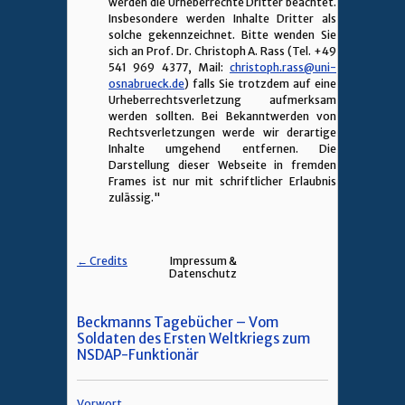
werden die Urheberrechte Dritter beachtet.
Insbesondere werden Inhalte Dritter als
solche gekennzeichnet. Bitte wenden Sie
sich an Prof. Dr. Christoph A. Rass (Tel. +49
541 969 4377, Mail:
christoph.rass@uni-
osnabrueck.de
) falls Sie trotzdem auf eine
Urheberrechtsverletzung aufmerksam
werden sollten. Bei Bekanntwerden von
Rechtsverletzungen werde wir derartige
Inhalte umgehend entfernen. Die
Darstellung dieser Webseite in fremden
Frames ist nur mit schriftlicher Erlaubnis
zulässig."
← Credits
Impressum &
Datenschutz
Beckmanns Tagebücher – Vom
Soldaten des Ersten Weltkriegs zum
NSDAP-Funktionär
Vorwort