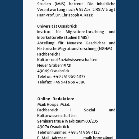
Studien (IMIS) betreut. Die inhaltliche
Verantwortung nach § 55 Abs. 2 RStV trägt
Herr Prof. Dr. Christoph A. Rass:
Universität Osnabrück
Institut für Migrationsforschung und
Interkulturelle Studien (IMIS)
Abteilung für Neueste Geschichte und
Historische Migrationsforschung (NGHM)
Fachbereich 1
Kultur- und Sozialwissenschaften
Neuer Graben 19/21
49069 Osnabrück
Telefon: +49 541 969 4377
Telefax: +49 541 969 4380
Online-Redaktion:
Maik Hoops, M.Ed.
Fachbereich 1: Sozial- und
Kulturwissenschaften
Seminarstraße 19a/bRaum 03/235
49074 Osnabrück
Telefonnummer: +49 541 969 4127
E-Mail-Adresse: maik.hoops@uni-