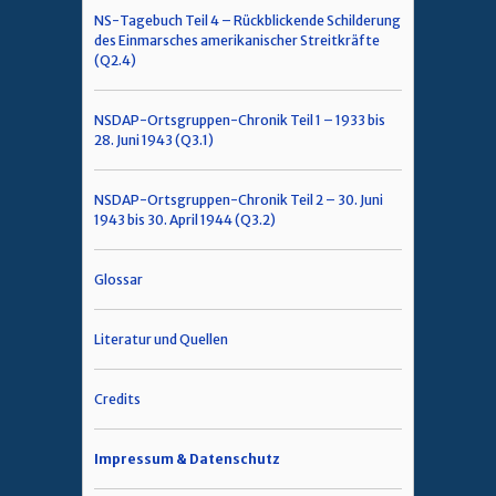
NS-Tagebuch Teil 4 – Rückblickende Schilderung
des Einmarsches amerikanischer Streitkräfte
(Q2.4)
NSDAP-Ortsgruppen-Chronik Teil 1 – 1933 bis
28. Juni 1943 (Q3.1)
NSDAP-Ortsgruppen-Chronik Teil 2 – 30. Juni
1943 bis 30. April 1944 (Q3.2)
Glossar
Literatur und Quellen
Credits
Impressum & Datenschutz