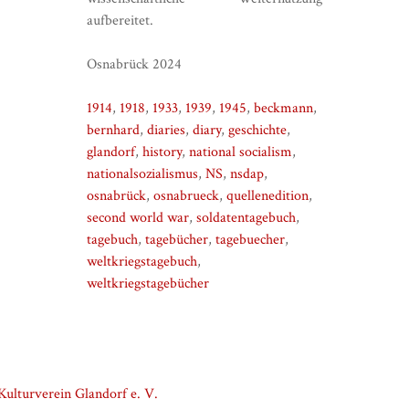
aufbereitet.
Osnabrück 2024
1914
,
1918
,
1933
,
1939
,
1945
,
beckmann
,
bernhard
,
diaries
,
diary
,
geschichte
,
glandorf
,
history
,
national socialism
,
nationalsozialismus
,
NS
,
nsdap
,
osnabrück
,
osnabrueck
,
quellenedition
,
second world war
,
soldatentagebuch
,
tagebuch
,
tagebücher
,
tagebuecher
,
weltkriegstagebuch
,
weltkriegstagebücher
ulturverein Glandorf e. V.