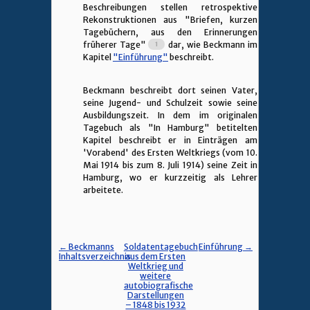
Beschreibungen stellen retrospektive
Rekonstruktionen aus "Briefen, kurzen
Tagebüchern, aus den Erinnerungen
früherer Tage"
dar, wie Beckmann im
Kapitel
"Einführung"
beschreibt.
Beckmann beschreibt dort seinen Vater,
seine Jugend- und Schulzeit sowie seine
Ausbildungszeit. In dem im originalen
Tagebuch als "In Hamburg" betitelten
Kapitel beschreibt er in Einträgen am
'Vorabend' des Ersten Weltkriegs (vom 10.
Mai 1914 bis zum 8. Juli 1914) seine Zeit in
Hamburg, wo er kurzzeitig als Lehrer
arbeitete.
← Beckmanns
Soldatentagebuch
Einführung →
Inhaltsverzeichnis
aus dem Ersten
Weltkrieg und
weitere
autobiografische
Darstellungen
– 1848 bis 1932