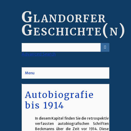
Skip
to
Glandorfer
main
content
Geschichte(n)
Advanced Search
Menu
Autobiografie
bis 1914
In diesem Kapitel finden Sie die retrospektiv
verfassten autobiografischen Schriften
Beckmanns über die Zeit vor 1914. Diese