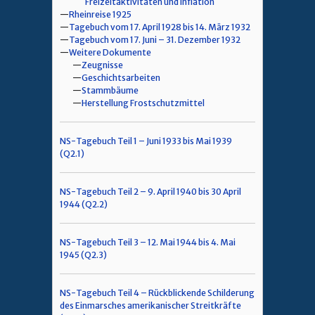
Freizeitaktivitäten und Inflation
Rheinreise 1925
Tagebuch vom 17. April 1928 bis 14. März 1932
Tagebuch vom 17. Juni – 31. Dezember 1932
Weitere Dokumente
Zeugnisse
Geschichtsarbeiten
Stammbäume
Herstellung Frostschutzmittel
NS-Tagebuch Teil 1 – Juni 1933 bis Mai 1939
(Q2.1)
NS-Tagebuch Teil 2 – 9. April 1940 bis 30 April
1944 (Q2.2)
NS-Tagebuch Teil 3 – 12. Mai 1944 bis 4. Mai
1945 (Q2.3)
NS-Tagebuch Teil 4 – Rückblickende Schilderung
des Einmarsches amerikanischer Streitkräfte