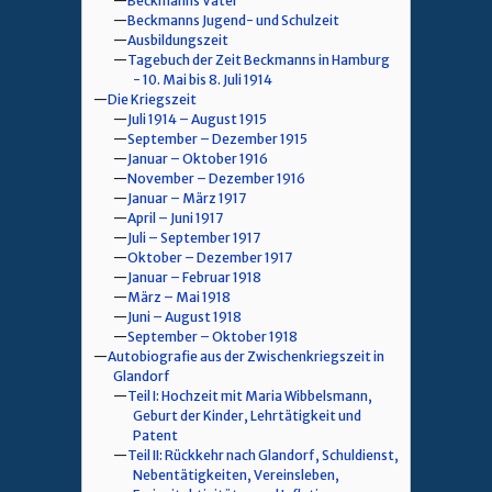
Beckmanns Vater
Beckmanns Jugend- und Schulzeit
Ausbildungszeit
Tagebuch der Zeit Beckmanns in Hamburg
- 10. Mai bis 8. Juli 1914
Die Kriegszeit
Juli 1914 – August 1915
September – Dezember 1915
Januar – Oktober 1916
November – Dezember 1916
Januar – März 1917
April – Juni 1917
Juli – September 1917
Oktober – Dezember 1917
Januar – Februar 1918
März – Mai 1918
Juni – August 1918
September – Oktober 1918
Autobiografie aus der Zwischenkriegszeit in
Glandorf
Teil I: Hochzeit mit Maria Wibbelsmann,
Geburt der Kinder, Lehrtätigkeit und
Patent
Teil II: Rückkehr nach Glandorf, Schuldienst,
Nebentätigkeiten, Vereinsleben,