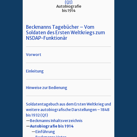
(Q1)
Autobiografie
bis 1914
Beckmanns Tagebücher – Vom
Soldaten des Ersten Weltkriegs zum
NSDAP-Funktionär
Vorwort
Einleitung
Hinweise zur Bedienung
Soldatentagebuch aus dem Ersten Weltkrieg und
weitere autobiografische Darstellungen – 1848
bis 1932 (Q1)
Beckmanns Inhaltsverzeichnis
Autobiografie bis 1914
Einführung