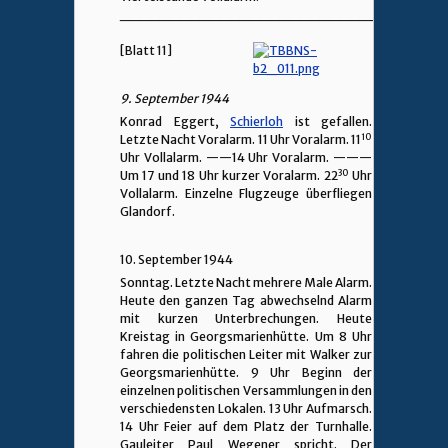
________________________________
[Blatt 11]
9. September 1944
Konrad Eggert,
Schierloh
ist gefallen.
10
Letzte Nacht Voralarm. 11 Uhr Voralarm. 11
Uhr Vollalarm.
——
14 Uhr Voralarm.
———
30
Um 17 und 18 Uhr kurzer Voralarm. 22
Uhr
Vollalarm. Einzelne Flugzeuge überfliegen
Glandorf.
10. September 1944
Sonntag. Letzte Nacht mehrere Male Alarm.
Heute den ganzen Tag abwechselnd Alarm
mit kurzen Unterbrechungen. Heute
Kreistag in Georgsmarienhütte. Um 8 Uhr
fahren die politischen Leiter mit Walker zur
Georgsmarienhütte. 9 Uhr Beginn der
einzelnen politischen Versammlungen in den
verschiedensten Lokalen. 13 Uhr Aufmarsch.
14 Uhr Feier auf dem Platz der Turnhalle.
Gauleiter Paul Wegener spricht. Der