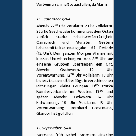
Vorbeimarsch mußte ausfallen, da Alarm.
11. September 1944
30
Abends 22
Uhr Voralarm. 2 Uhr Vollalarm.
Starke Geschwader kommen aus dem Osten
zurück. Starke Scheinwerfertätigkeit
Osnabrück und Münster. Gestern
Lebensmittelkartenausgabe, 67. Periode
(12 Uhr). Den ganzen Morgen Alarme mit
30
kurzen Unterbrechungen. Von 8
Uhr an:
einzelne Gruppen überfliegen den Ort.
15
Abwehr Ostbevern. 12
Uhr
20
Vorentwarnung. 12
Uhr Vollalarm. 13 Uhr
bis jetzt dauernd Überflüge in verschiedenen
05
Richtungen. Kleine Gruppen. 13
starke
20
Bomberverbände im Westen. 13
und
später Abwehr Ostbevern. 14 Uhr
Entwarnung. 18 Uhr Voralarm. 19 Uhr
Vorentwarnung. Bernhard Horstmann,
Glandorf ist gefallen.
12. September 1944
Morgens früh Nebel. Morgens einzelne