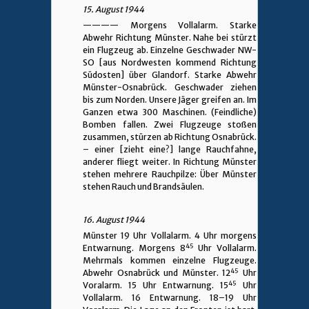
15. August 1944
————
Morgens Vollalarm. Starke
Abwehr Richtung Münster. Nahe bei stürzt
ein Flugzeug ab. Einzelne Geschwader NW-
SO [aus Nordwesten kommend Richtung
Südosten] über Glandorf. Starke Abwehr
Münster-Osnabrück. Geschwader ziehen
bis zum Norden. Unsere Jäger greifen an. Im
Ganzen etwa 300 Maschinen. (Feindliche)
Bomben fallen. Zwei Flugzeuge stoßen
zusammen, stürzen ab Richtung Osnabrück.
– einer [zieht eine?] lange Rauchfahne,
anderer fliegt weiter. In Richtung Münster
stehen mehrere Rauchpilze: Über Münster
stehen Rauch und Brandsäulen.
16. August 1944
Münster 19 Uhr Vollalarm. 4 Uhr morgens
45
Entwarnung. Morgens 8
Uhr Vollalarm.
Mehrmals kommen einzelne Flugzeuge.
45
Abwehr Osnabrück und Münster. 12
Uhr
45
Voralarm. 15 Uhr Entwarnung. 15
Uhr
Vollalarm. 16 Entwarnung. 18–19 Uhr