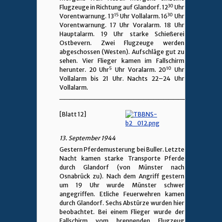
30
Flugzeuge in Richtung auf Glandorf. 12
Uhr
15
30
Vorentwarnung. 13
Uhr Vollalarm. 16
Uhr
Vorentwarnung. 17 Uhr Voralarm. 18 Uhr
Hauptalarm. 19 Uhr starke Schießerei
Ostbevern. Zwei Flugzeuge werden
abgeschossen (Westen). Aufschläge gut zu
sehen. Vier Flieger kamen im Fallschirm
5
10
herunter. 20 Uhr
Uhr Voralarm. 20
Uhr
Vollalarm bis 21 Uhr. Nachts 22–24 Uhr
Vollalarm.
________________________________
[Blatt 12]
13. September 1944
Gestern Pferdemusterung bei Buller. Letzte
Nacht kamen starke Transporte Pferde
durch Glandorf (von Münster nach
Osnabrück zu). Nach dem Angriff gestern
um 19 Uhr wurde Münster schwer
angegriffen. Etliche Feuerwehren kamen
durch Glandorf. Sechs Abstürze wurden hier
beobachtet. Bei einem Flieger wurde der
Fallschirm vom brennenden Flugzeug