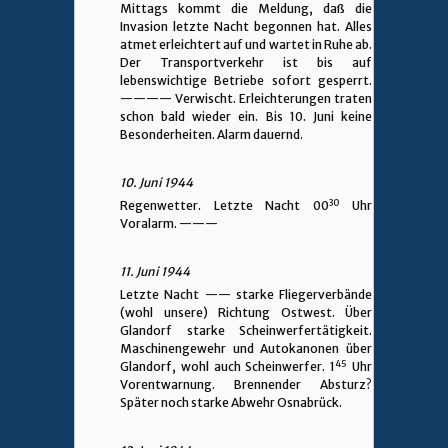
Mittags kommt die Meldung, daß die
Invasion letzte Nacht begonnen hat. Alles
atmet erleichtert auf und wartet in Ruhe ab.
Der Transportverkehr ist bis auf
lebenswichtige Betriebe sofort gesperrt.
————
Verwischt. Erleichterungen traten
schon bald wieder ein. Bis 10. Juni keine
Besonderheiten. Alarm dauernd.
10. Juni 1944
30
Regenwetter. Letzte Nacht 00
Uhr
Voralarm.
——
—
11. Juni 1944
Letzte Nacht
—— starke Fliegerverbände
(wohl unsere) Richtung Ostwest. Über
Glandorf starke Scheinwerfertätigkeit.
Maschinengewehr und Autokanonen über
45
Glandorf, wohl auch Scheinwerfer. 1
Uhr
Vorentwarnung. Brennender Absturz?
Später noch starke Abwehr Osnabrück.