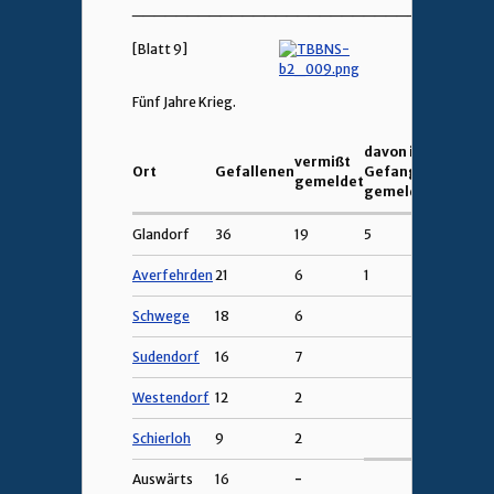
________________________________
[Blatt 9]
Fünf Jahre Krieg.
davon in
vermißt
Ort
Gefallenen
Gefangenschaft
gemeldet
gemeldet
Glandorf
36
19
5
Averfehrden
21
6
1
Schwege
18
6
Sudendorf
16
7
Westendorf
12
2
Schierloh
9
2
Auswärts
16
-