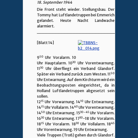
18. September 1944
Die Front steht wieder. Stellungsbau. Der
Tommy hat Luftlandetruppen bei Emmerich
gelandet. Heute Nacht Landwache
alarmiert.
________________________________
[Blatt 14]
50
9
Uhr Voralarm. 10
30
Uhr Hauptalarm. 10
Uhr Vorentwarnung.
30
11
Uhr überfliegt ein Verband Glandorf.
50
Später ein Verband zurück zum Westen. 11
Uhr Entwarnung. Auf dem Kirchturm wird ein
Beobachtungsposten eingerichtet, da in
Holland Luftlandetruppen abgesetzt sein
sollen.
15
10
12
Uhr Vorwarnung. 14
Uhr Entwarnung.
15
40
14
Uhr Vollalarm. 14
Uhr Vorentwarnung.
50
30–45
14
Uhr Entwarnung. 15
Uhr Voralarm.
30
30
16
Uhr Entwarnung. 17
-18 Uhr Voralarm.
15
30
45
18
Uhr Voralarm. 18
Uhr Vollalarm. 18
Uhr Vorentwarnung. 19 Uhr Entwarnung.
Viele Truppen (Troß) gehen durch Glandorf.