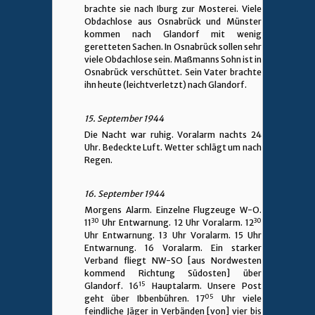
brachte sie nach Iburg zur Mosterei. Viele
Obdachlose aus Osnabrück und Münster
kommen nach Glandorf mit wenig
geretteten Sachen. In Osnabrück sollen sehr
viele Obdachlose sein. Maßmanns Sohn ist in
Osnabrück verschüttet. Sein Vater brachte
ihn heute (leichtverletzt) nach Glandorf.
15. September 1944
Die Nacht war ruhig. Voralarm nachts 24
Uhr. Bedeckte Luft. Wetter schlägt um nach
Regen.
16. September 1944
Morgens Alarm. Einzelne Flugzeuge W-O.
30
30
11
Uhr Entwarnung. 12 Uhr Voralarm. 12
Uhr Entwarnung. 13 Uhr Voralarm. 15 Uhr
Entwarnung. 16 Voralarm. Ein starker
Verband fliegt NW-SO [aus Nordwesten
kommend Richtung Südosten] über
15
Glandorf. 16
Hauptalarm. Unsere Post
05
geht über Ibbenbühren. 17
Uhr viele
feindliche Jäger in Verbänden [von] vier bis