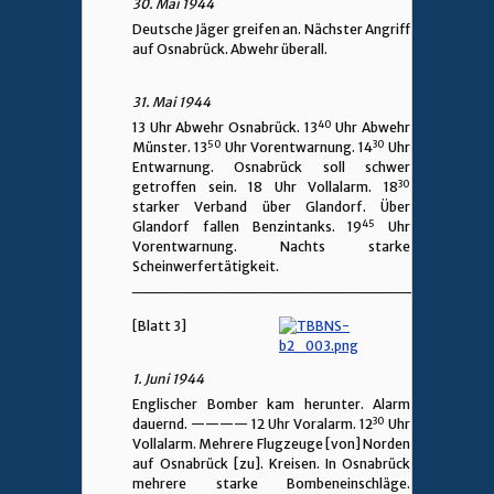
30. Mai 1944
Deutsche Jäger greifen an. Nächster Angriff
auf Osnabrück. Abwehr überall.
31. Mai 1944
40
13 Uhr Abwehr Osnabrück. 13
Uhr Abwehr
50
30
Münster. 13
Uhr Vorentwarnung. 14
Uhr
Entwarnung. Osnabrück soll schwer
30
getroffen sein. 18 Uhr Vollalarm. 18
starker Verband über Glandorf. Über
45
Glandorf fallen Benzintanks. 19
Uhr
Vorentwarnung. Nachts starke
Scheinwerfertätigkeit.
________________________________
[Blatt 3]
1. Juni 1944
Englischer Bomber kam herunter. Alarm
30
dauernd.
————
12 Uhr Voralarm. 12
Uhr
Vollalarm. Mehrere Flugzeuge [von] Norden
auf Osnabrück [zu]. Kreisen. In Osnabrück
mehrere starke Bombeneinschläge.