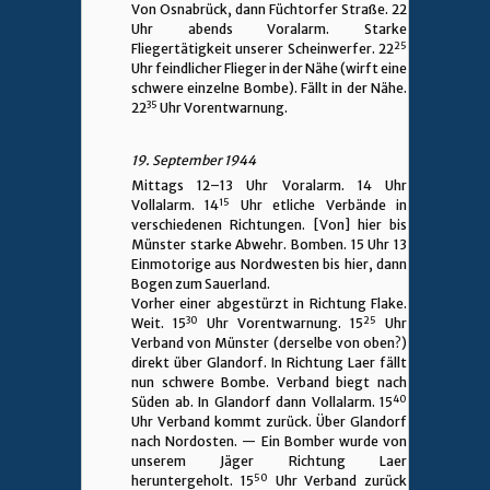
Von Osnabrück, dann Füchtorfer Straße. 22
Uhr abends Voralarm. Starke
25
Fliegertätigkeit unserer Scheinwerfer. 22
Uhr feindlicher Flieger in der Nähe (wirft eine
schwere einzelne Bombe). Fällt in der Nähe.
35
22
Uhr Vorentwarnung.
19. September 1944
Mittags 12–13 Uhr Voralarm. 14 Uhr
15
Vollalarm. 14
Uhr etliche Verbände in
verschiedenen Richtungen. [Von] hier bis
Münster starke Abwehr. Bomben. 15 Uhr 13
Einmotorige aus Nordwesten bis hier, dann
Bogen zum Sauerland.
Vorher einer abgestürzt in Richtung Flake.
30
25
Weit. 15
Uhr Vorentwarnung. 15
Uhr
Verband von Münster (derselbe von oben?)
direkt über Glandorf. In Richtung Laer fällt
nun schwere Bombe. Verband biegt nach
40
Süden ab. In Glandorf dann Vollalarm. 15
Uhr Verband kommt zurück. Über Glandorf
nach Nordosten.
—
Ein Bomber wurde von
unserem Jäger Richtung Laer
50
heruntergeholt. 15
Uhr Verband zurück