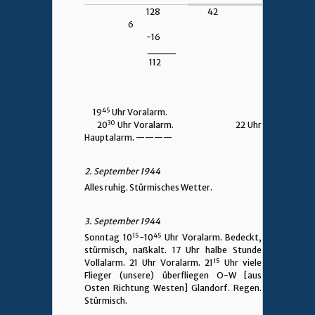
128 42
6
-16
____
112
45
19
Uhr Voralarm.
30
20
Uhr Voralarm. 22 Uhr
Hauptalarm.
————
2. September 1944
Alles ruhig. Stürmisches Wetter.
3. September 1944
15
45
Sonntag 10
-10
Uhr Voralarm. Bedeckt,
stürmisch, naßkalt. 17 Uhr halbe Stunde
15
Vollalarm. 21 Uhr Voralarm. 21
Uhr viele
Flieger (unsere) überfliegen O-W [aus
Osten Richtung Westen] Glandorf. Regen.
Stürmisch.