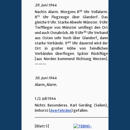
29. Juni 1944
30
Nachts Alarm. Morgens 8
Uhr Vollalarm.
15
8
Uhr Flugzeuge über Glandorf. Das
gleiche 9 Uhr. Starke Abwehr Münster. 9 Uhr
Tiefflieger von Münster umfliegt den Ort
30
und auch Osnabrück. Ab 9 Uhr
Uhr Verband
aus Osten sehr hoch über Glandorf, dann
40
starke Verbände. 9
Uhr dauernd wird der
Ort in großer Höhe von feindlichen
Verbänden überflogen. Später Rückflüge
[aus Norden kommend Richtung Westen].
———
30. Juni 1944
Alarm, Alarm.
1./2. Juli 1944
Nichts Besonderes. Karl Gerding (Seilen),
Imhorst (
Averfehrden
) gefallen.
________________________________
[Blatt 5]