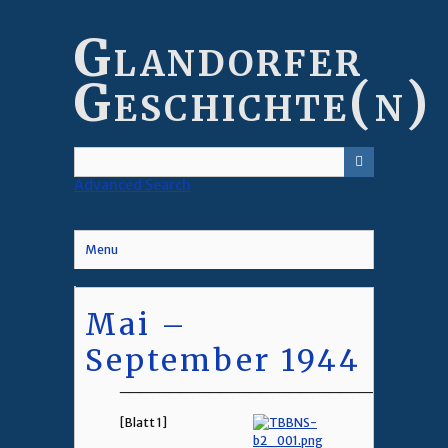
Skip
to
Glandorfer
main
content
Geschichte(n)
Advanced Search
Menu
Mai –
September 1944
________________________________
[Blatt 1]