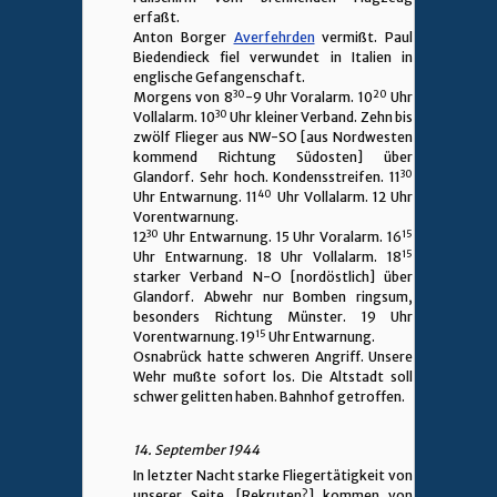
erfaßt.
Anton Borger
Averfehrden
vermißt. Paul
Biedendieck fiel verwundet in Italien in
englische Gefangenschaft.
30
20
Morgens von 8
-9 Uhr Voralarm. 10
Uhr
30
Vollalarm. 10
Uhr kleiner Verband. Zehn bis
zwölf Flieger aus NW-SO [aus Nordwesten
kommend Richtung Südosten] über
30
Glandorf. Sehr hoch. Kondensstreifen. 11
40
Uhr Entwarnung. 11
Uhr Vollalarm. 12 Uhr
Vorentwarnung.
30
15
12
Uhr Entwarnung. 15 Uhr Voralarm. 16
15
Uhr Entwarnung. 18 Uhr Vollalarm. 18
starker Verband N-O [nordöstlich] über
Glandorf. Abwehr nur Bomben ringsum,
besonders Richtung Münster. 19 Uhr
15
Vorentwarnung. 19
Uhr Entwarnung.
Osnabrück hatte schweren Angriff. Unsere
Wehr mußte sofort los. Die Altstadt soll
schwer gelitten haben. Bahnhof getroffen.
14. September 1944
In letzter Nacht starke Fliegertätigkeit von
unserer Seite. [Rekruten?] kommen von