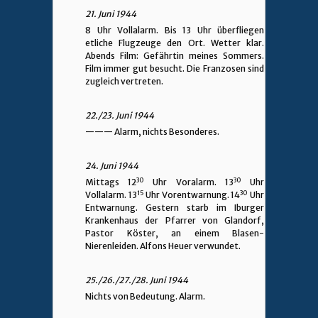
21. Juni 1944
8 Uhr Vollalarm. Bis 13 Uhr überfliegen
etliche Flugzeuge den Ort. Wetter klar.
Abends Film: Gefährtin meines Sommers.
Film immer gut besucht. Die Franzosen sind
zugleich vertreten.
22./23. Juni 1944
———
Alarm, nichts Besonderes.
24. Juni 1944
30
30
Mittags 12
Uhr Voralarm. 13
Uhr
15
30
Vollalarm. 13
Uhr Vorentwarnung. 14
Uhr
Entwarnung. Gestern starb im Iburger
Krankenhaus der Pfarrer von Glandorf,
Pastor Köster, an einem Blasen-
Nierenleiden. Alfons Heuer verwundet.
25./26./27./28. Juni 1944
Nichts von Bedeutung. Alarm.