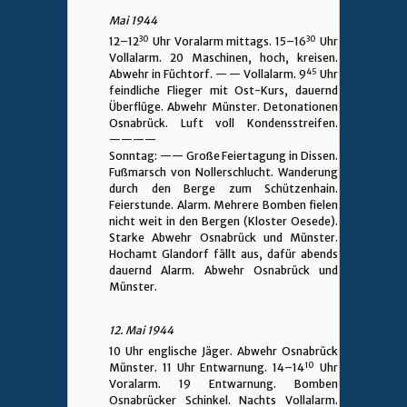
Mai 1944
30
30
12–12
Uhr Voralarm mittags. 15–16
Uhr
Vollalarm. 20 Maschinen, hoch, kreisen.
45
Abwehr in Füchtorf. —
—
Vollalarm. 9
Uhr
feindliche Flieger mit Ost-Kurs, dauernd
Überflüge. Abwehr Münster. Detonationen
Osnabrück. Luft voll Kondensstreifen.
————
Sonntag: —— Große Feiertagung in Dissen.
Fußmarsch von Nollerschlucht. Wanderung
durch den Berge zum Schützenhain.
Feierstunde. Alarm. Mehrere Bomben fielen
nicht weit in den Bergen (Kloster Oesede).
Starke Abwehr Osnabrück und Münster.
Hochamt Glandorf fällt aus, dafür abends
dauernd Alarm. Abwehr Osnabrück und
Münster.
12. Mai 1944
10 Uhr englische Jäger. Abwehr Osnabrück
10
Münster. 11 Uhr Entwarnung. 14–14
Uhr
Voralarm. 19 Entwarnung. Bomben
Osnabrücker Schinkel. Nachts Vollalarm.