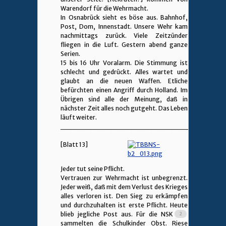
Warendorf für die Wehrmacht.
In Osnabrück sieht es böse aus. Bahnhof,
Post, Dom, Innenstadt. Unsere Wehr kam
nachmittags zurück. Viele Zeitzünder
fliegen in die Luft. Gestern abend ganze
Serien.
15 bis 16 Uhr Voralarm. Die Stimmung ist
schlecht und gedrückt. Alles wartet und
glaubt an die neuen Waffen. Etliche
befürchten einen Angriff durch Holland. Im
Übrigen sind alle der Meinung, daß in
nächster Zeit alles noch gutgeht. Das Leben
läuft weiter.
________________________________
[Blatt 13]
Jeder tut seine Pflicht.
Vertrauen zur Wehrmacht ist unbegrenzt.
Jeder weiß, daß mit dem Verlust des Krieges
alles verloren ist. Den Sieg zu erkämpfen
und durchzuhalten ist erste Pflicht. Heute
blieb jegliche Post aus. Für die NSK
sammelten die Schulkinder Obst. Riese