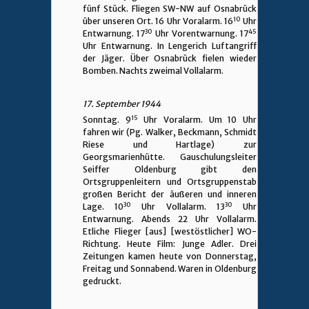
fünf Stück. Fliegen SW-NW auf Osnabrück
10
über unseren Ort. 16 Uhr Voralarm. 16
Uhr
30
45
Entwarnung. 17
Uhr Vorentwarnung. 17
Uhr Entwarnung. In Lengerich Luftangriff
der Jäger. Über Osnabrück fielen wieder
Bomben. Nachts zweimal Vollalarm.
17. September 1944
15
Sonntag. 9
Uhr Voralarm. Um 10 Uhr
fahren wir (Pg. Walker, Beckmann, Schmidt
Riese und Hartlage) zur
Georgsmarienhütte. Gauschulungsleiter
Seiffer Oldenburg gibt den
Ortsgruppenleitern und Ortsgruppenstab
großen Bericht der äußeren und inneren
30
30
Lage. 10
Uhr Vollalarm. 13
Uhr
Entwarnung. Abends 22 Uhr Vollalarm.
Etliche Flieger [aus] [westöstlicher] WO-
Richtung. Heute Film: Junge Adler. Drei
Zeitungen kamen heute von Donnerstag,
Freitag und Sonnabend. Waren in Oldenburg
gedruckt.