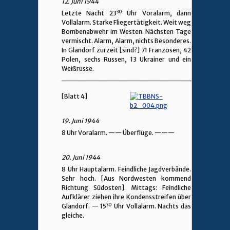
12. Juni 1944
30
Letzte Nacht 23
Uhr Voralarm, dann
Vollalarm. Starke Fliegertätigkeit. Weit weg
Bombenabwehr im Westen. Nächsten Tage
vermischt. Alarm, Alarm, nichts Besonderes.
In Glandorf zurzeit [sind?] 71 Franzosen, 42
Polen, sechs Russen, 13 Ukrainer und ein
Weißrusse.
________________________________
[Blatt 4]
19. Juni 1944
8 Uhr Voralarm.
——
Überflüge.
———
20. Juni 1944
8 Uhr Hauptalarm. Feindliche Jagdverbände.
Sehr hoch. [Aus Nordwesten kommend
Richtung Südosten]. Mittags: Feindliche
Aufklärer ziehen ihre Kondensstreifen über
30
Glandorf. — 15
Uhr Vollalarm. Nachts das
gleiche.