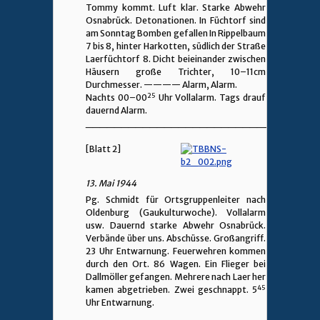
Tommy kommt. Luft klar. Starke Abwehr
Osnabrück. Detonationen. In Füchtorf sind
am Sonntag Bomben gefallen In Rippelbaum
7 bis 8, hinter Harkotten, südlich der Straße
Laerfüchtorf 8. Dicht beieinander zwischen
Häusern große Trichter, 10–11cm
Durchmesser.
————
Alarm, Alarm.
25
Nachts 00–00
Uhr Vollalarm. Tags drauf
dauernd Alarm.
________________________________
[Blatt 2]
13. Mai 1944
Pg. Schmidt für Ortsgruppenleiter nach
Oldenburg (Gaukulturwoche). Vollalarm
usw. Dauernd starke Abwehr Osnabrück.
Verbände über uns. Abschüsse. Großangriff.
23 Uhr Entwarnung. Feuerwehren kommen
durch den Ort. 86 Wagen. Ein Flieger bei
Dallmöller gefangen. Mehrere nach Laer her
45
kamen abgetrieben. Zwei geschnappt. 5
Uhr Entwarnung.