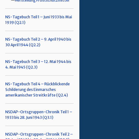
Herstellung Frostschutzmittel
NS-Tagebuch Teil 1 – Juni 1933 bis Mai
1939 (Q2.1)
NS-Tagebuch Teil 2 – 9. April 1940 bis
30 April 1944 (Q2.2)
NS-Tagebuch Teil 3 – 12. Mai 1944 bis
4. Mai 1945 (Q2.3)
NS-Tagebuch Teil 4 – Rückblickende
Schilderung des Einmarsches
amerikanischer Streitkräfte (Q2.4)
NSDAP-Ortsgruppen-Chronik Teil 1 –
1933 bis 28. Juni 1943 (Q3.1)
NSDAP-Ortsgruppen-Chronik Teil 2 –