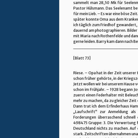
sammelt man 28,50 Mk für Seelenme
Pastor Hülsmann. Das Seelenamt be
für mein Lieb. – Es war eine böse Zei
später konnte Oma aus dem Krankenh
ich täglich zum Friedhof gewandert,
dauernd am photographieren. Bilder 
mit Maria nach Rothenfelde und dan
gerne leiden. Barry kam dann nach B
_____________________
[Blatt 73]
Riese. – Opa hat in der Zeit unserer
schon früher gehörte, in der Kriegsz
Jetzt wollen wir bei unserem Hause 
schon im Frühjahr. – 1928 begann Jo
zuerst einen Federhalter mit Beleuch
mehr zu machen, da zu gleicher Zeit 
Dann trat ich dem Erfinderhaus Ha
„Laufschrift“ zur Anmeldung als
Forderungen überraschend schnell
498475 Gruppe: 3. Die Verwertung fi
Deutschland nichts zu machen. Auf d
stark. Zeitschriften übernahmen unauf