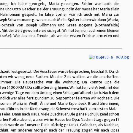
auung. Ich habe georgelt, Maria gesungen. Schön war auch die
ne und Otto Gescher. Bei der Trauung und in der Messe hat Maria allein
Harmonium gespielt. Im Jahre vorher war ich auch mit Maria zur
oseph Schwertmann gewesen nach Melle. Später haben wir dann (Maria,
 Hochzeit von Joseph Böhmann und Grete Bogena (Rothenfelde)
Mit der Zeit gewöhnte sie sich gut. Wir hatten nun auch einen kleinen
traße). War das eine Freude, als wir die ersten Früchte ernteten und
_________________________________________
chzeit festgesetzt. Die Aussteuer wurde besprochen, beschafft. Da ich
ten wir wenig neue Sachen. Mit der Zeit wollten wir die anschaffen.
fzimmer. Die Hauptsache war die Wohnung. Da konnte Opa die
n (4000 RM). Da sollte Gerding hinein. Wir hatten viel Arbeit mit den
n wenige Tage vor dem Umzug einen Schlaganfall und starb. Nach dem
Endlich war alles fertig und am 30. September feierten wir Hochzeit. Die
sonen. Maria in Weiß, Änne und Marie Erpenbeck Brautführerinnen,
utführer. In der Kirche sang die Schwesternschaft zum ersten Mal. –
e Feier. Dann nach Haus. Viele Zuschauer. Die ganze Schuljugend schoß
orher Polterabend, waren wir im Hause bei Opa. Nachmittags gegen 17
bends wurde auf unserer Diele tüchtig getanzt. Gründker, als Nachbar,
 Schluß. Am anderen Morgen nach der Trauung zogen wir nach Opas