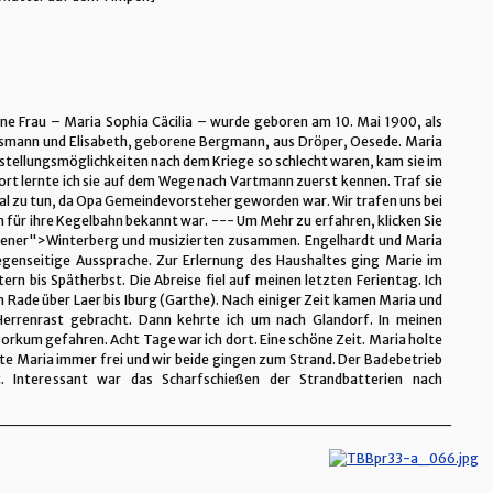
ene Frau – Maria Sophia Cäcilia – wurde geboren am 10. Mai 1900, als
lsmann und Elisabeth, geborene Bergmann, aus Dröper, Oesede. Maria
Anstellungsmöglichkeiten nach dem Kriege so schlecht waren, kam sie im
ort lernte ich sie auf dem Wege nach Vartmann zuerst kennen. Traf sie
l zu tun, da Opa Gemeindevorsteher geworden war. Wir trafen uns bei
 für ihre Kegelbahn bekannt war. --- Um Mehr zu erfahren, klicken Sie
opener">Winterberg und musizierten zusammen. Engelhardt und Maria
gegenseitige Aussprache. Zur Erlernung des Haushaltes ging Marie im
 bis Spätherbst. Die Abreise fiel auf meinen letzten Ferientag. Ich
 Rade über Laer bis Iburg (Garthe). Nach einiger Zeit kamen Maria und
Herrenrast gebracht. Dann kehrte ich um nach Glandorf. In meinen
Borkum gefahren. Acht Tage war ich dort. Eine schöne Zeit. Maria holte
e Maria immer frei und wir beide gingen zum Strand. Der Badebetrieb
 Interessant war das Scharfschießen der Strandbatterien nach
_________________________________________