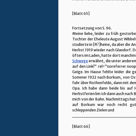
[Blatt 65]
Fortsetzung von S. 96.
Meine liebe, leider zu früh gestorb
Tochter der Eheleute August Wibbe
studierte in [R?]heine, da aber die 
Herbst 1919 wieder nach Glandorf. D
öfters im Laden, hatte dort manchma
Schwege
erwähnt, die unter anderem
auf den Link!" rel="noreferrer no
Geige. Im Hause fehlte leider die 
Sommer 1922 nach Borkum, von Ostern
fuhr über Rothenfelde, dann mit dem
Opa. Ich habe dann beide bis auf 
Herbstferien bin ich dann auch nach 
mich von der Bahn. Nachmittags hatt
auf Borkum war noch recht gut.
schleppenden Zielen und
_____________________
[Blatt 66]