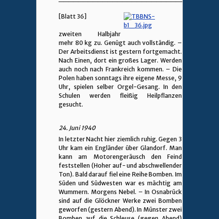
[Blatt 36]
zweiten Halbjahr
mehr 80 kg zu. Genügt auch vollständig. –
Der Arbeitsdienst ist gestern fortgemacht.
Nach Einen, dort ein großes Lager. Werden
auch noch nach Frankreich kommen. – Die
Polen haben sonntags ihre eigene Messe, 9
Uhr, spielen selber Orgel-Gesang. In den
Schulen werden fleißig Heilpflanzen
gesucht.
24. Juni 1940
In letzter Nacht hier ziemlich ruhig. Gegen 3
Uhr kam ein Engländer über Glandorf. Man
kann am Motorengeräusch den Feind
feststellen (Hoher auf- und abschwellender
Ton). Bald darauf fiel eine Reihe Bomben. Im
Süden und Südwesten war es mächtig am
Wummern. Morgens Nebel. – In Osnabrück
sind auf die Glöckner Werke zwei Bomben
geworfen (gestern Abend). In Münster zwei
Bomben auf die Schleuse (gegen Abend)