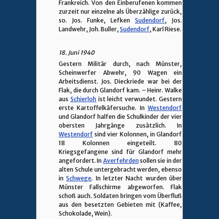
Frankreich. Von den Einberufenen kommen
zurzeit nur einzelne als Überzählige zurück,
so. Jos. Funke, Lefken
Sudendorf
, Jos.
Landwehr, Joh. Buller,
Sudendorf
, Karl Riese.
18. Juni 1940
Gestern Militär durch, nach Münster,
Scheinwerfer Abwehr, 90 Wagen ein
Arbeitsdienst. Jos. Dieckriede war bei der
Flak, die durch Glandorf kam. – Heinr. Walke
aus
Schierloh
ist leicht verwundet. Gestern
erste Kartoffelkäfersuche. In
Westendorf
und Glandorf halfen die Schulkinder der vier
obersten Jahrgänge zusätzlich. In
Westendorf
sind vier Kolonnen, in Glandorf
18 Kolonnen eingeteilt. 80
Kriegsgefangene sind für Glandorf mehr
angefordert. In
Averfehrden
sollen sie in der
alten Schule untergebracht werden, ebenso
in
Schwege
. In letzter Nacht wurden über
Münster Fallschirme abgeworfen. Flak
schoß auch. Soldaten bringen vom Überfluß
aus den besetzten Gebieten mit (Kaffee,
Schokolade, Wein).