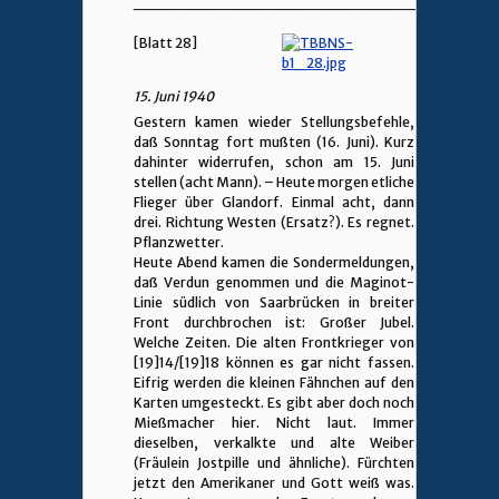
________________________________
[Blatt 28]
15. Juni 1940
Gestern kamen wieder Stellungsbefehle,
daß Sonntag fort mußten (16. Juni). Kurz
dahinter widerrufen, schon am 15. Juni
stellen (acht Mann). – Heute morgen etliche
Flieger über Glandorf. Einmal acht, dann
drei. Richtung Westen (Ersatz?). Es regnet.
Pflanzwetter.
Heute Abend kamen die Sondermeldungen,
daß Verdun genommen und die Maginot-
Linie südlich von Saarbrücken in breiter
Front durchbrochen ist: Großer Jubel.
Welche Zeiten. Die alten Frontkrieger von
[19]14/[19]18 können es gar nicht fassen.
Eifrig werden die kleinen Fähnchen auf den
Karten umgesteckt. Es gibt aber doch noch
Mießmacher hier. Nicht laut. Immer
dieselben, verkalkte und alte Weiber
(Fräulein Jostpille und ähnliche). Fürchten
jetzt den Amerikaner und Gott weiß was.