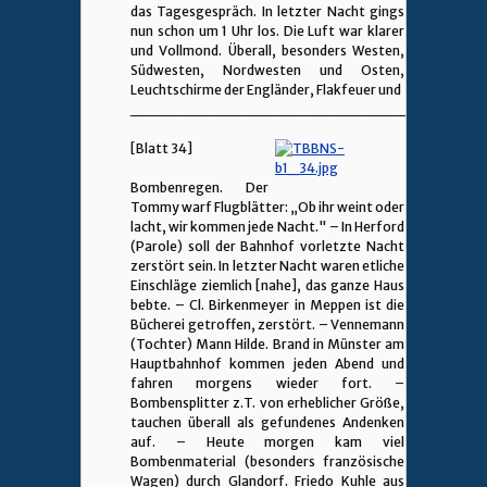
das Tagesgespräch. In letzter Nacht gings
nun schon um 1 Uhr los. Die Luft war klarer
und Vollmond. Überall, besonders Westen,
Südwesten, Nordwesten und Osten,
Leuchtschirme der Engländer, Flakfeuer und
________________________________
[Blatt 34]
Bombenregen. Der
Tommy warf Flugblätter: „Ob ihr weint oder
lacht, wir kommen jede Nacht." – In Herford
(Parole) soll der Bahnhof vorletzte Nacht
zerstört sein. In letzter Nacht waren etliche
Einschläge ziemlich [nahe], das ganze Haus
bebte. – Cl. Birkenmeyer in Meppen ist die
Bücherei getroffen, zerstört. – Vennemann
(Tochter) Mann Hilde. Brand in Münster am
Hauptbahnhof kommen jeden Abend und
fahren morgens wieder fort. –
Bombensplitter z.T. von erheblicher Größe,
tauchen überall als gefundenes Andenken
auf. – Heute morgen kam viel
Bombenmaterial (besonders französische
Wagen) durch Glandorf. Friedo Kuhle aus