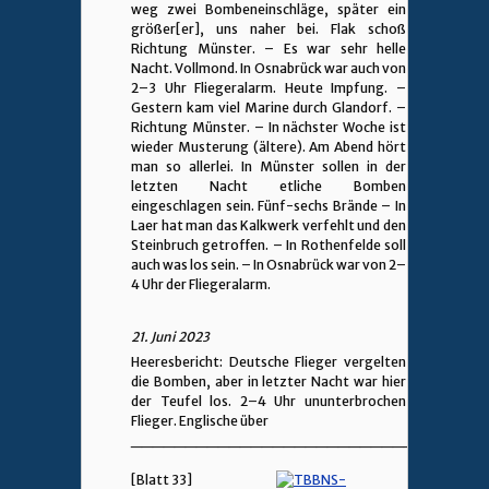
weg zwei Bombeneinschläge, später ein
größer[er], uns naher bei. Flak schoß
Richtung Münster. – Es war sehr helle
Nacht. Vollmond. In Osnabrück war auch von
2–3 Uhr Fliegeralarm. Heute Impfung. –
Gestern kam viel Marine durch Glandorf. –
Richtung Münster. – In nächster Woche ist
wieder Musterung (ältere). Am Abend hört
man so allerlei. In Münster sollen in der
letzten Nacht etliche Bomben
eingeschlagen sein. Fünf-sechs Brände – In
Laer hat man das Kalkwerk verfehlt und den
Steinbruch getroffen. – In Rothenfelde soll
auch was los sein. – In Osnabrück war von 2–
4 Uhr der Fliegeralarm.
21. Juni 2023
Heeresbericht: Deutsche Flieger vergelten
die Bomben, aber in letzter Nacht war hier
der Teufel los. 2–4 Uhr ununterbrochen
Flieger. Englische über
________________________________
[Blatt 33]