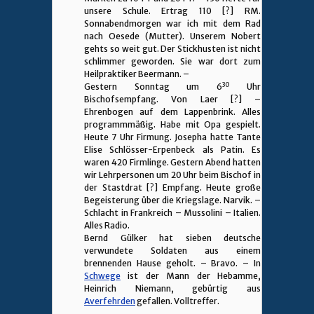
unsere Schule. Ertrag 110 [?] RM.
Sonnabendmorgen war ich mit dem Rad
nach Oesede (Mutter). Unserem Nobert
gehts so weit gut. Der Stickhusten ist nicht
schlimmer geworden. Sie war dort zum
Heilpraktiker Beermann. –
30
Gestern Sonntag um 6
Uhr
Bischofsempfang. Von Laer [?] –
Ehrenbogen auf dem Lappenbrink. Alles
programmmäßig. Habe mit Opa gespielt.
Heute 7 Uhr Firmung. Josepha hatte Tante
Elise Schlösser-Erpenbeck als Patin. Es
waren 420 Firmlinge. Gestern Abend hatten
wir Lehrpersonen um 20 Uhr beim Bischof in
der Stastdrat [?] Empfang. Heute große
Begeisterung über die Kriegslage. Narvik. –
Schlacht in Frankreich – Mussolini – Italien.
Alles Radio.
Bernd Gülker hat sieben deutsche
verwundete Soldaten aus einem
brennenden Hause geholt. – Bravo. – In
Schwege
ist der Mann der Hebamme,
Heinrich Niemann, gebürtig aus
Averfehrden
gefallen. Volltreffer.
________________________________