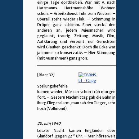
einige Tage dortbleiben. War mit A. nach
Hartmanns. Hartmannshöhe. Wohnen
schön. – Arbeitsdienst fuhr zum Westen. –
Überall steht wieder Flak. – Stimmung in
Dröper ganz schlimm. Einer steckt den
anderen an, jedem Miesmacher wird
geglaubt, traurig. Zeitung, Musik, Film,
Aufklärung sind verpönt, nur Gerüchten
wird Glauben geschenkt. Doch die Ecke war
ja immer so konservativ. – Hier Stimmung
(mit Ausnahmen) ganz groß.
________________________________
[Blatt 32]
Stellungsbefehle
kamen wieder. Müssen schon früh morgen
fort. – Gestern Nachmittag gab die Bahn in
Iburg Fliegeralarm, man sah den Flieger, sehr
hoch (Vollmond).
20. Juni 1940
Letzte Nacht kamen Engländer über
30
Glandorf, gegen 22
Uhr. – Man hörte weit