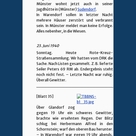
Münster wohnt jetzt auch in seiner
Jagdhütte in (Münster)
Sudendorf
.
In Warendorf sollen in letzter Nacht
mehrere Häuser zerstört und verbrannt
sein. In Münster meldet man keine Erfolge.
Alles nebenher, in die Wiesen.
23. Juni 1940
Sonntag. Heute Rote-Kreuz-
Straßensammlung. Wir hatten vom DRK die
Sache. Nach Listen gesammelt. Z. B. lieferte
Seiler Peters 69 RM ab. Endergebnis steht
noch nicht fest. – Letzte Nacht war ruhig.
Überall Gewitter.
________________________________
[Blatt 35]
Über Glandorf zog
gegen 19 Uhr ein schweres Gewitter,
brachte wie ersehnten Regen. Der Blitz
schlug bei Herbermann Alfred in den
Schornstein; warf den oberen Bau herunter.
– In Warendorf war gegen 19 Uhr abends,