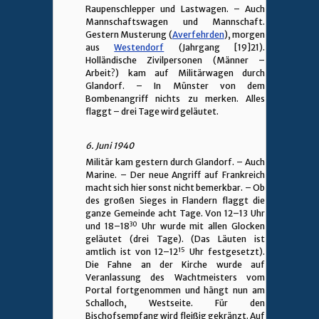
Raupenschlepper und Lastwagen. – Auch
Mannschaftswagen und Mannschaft.
Gestern Musterung (
Averfehrden
), morgen
aus
Westendorf
(Jahrgang [19]21).
Holländische Zivilpersonen (Männer –
Arbeit?) kam auf Militärwagen durch
Glandorf. – In Münster von dem
Bombenangriff nichts zu merken. Alles
flaggt – drei Tage wird geläutet.
6. Juni 1940
Militär kam gestern durch Glandorf. – Auch
Marine. – Der neue Angriff auf Frankreich
macht sich hier sonst nicht bemerkbar. – Ob
des großen Sieges in Flandern flaggt die
ganze Gemeinde acht Tage. Von 12–13 Uhr
30
und 18–18
Uhr wurde mit allen Glocken
geläutet (drei Tage). (Das Läuten ist
15
amtlich ist von 12–12
Uhr festgesetzt).
Die Fahne an der Kirche wurde auf
Veranlassung des Wachtmeisters vom
Portal fortgenommen und hängt nun am
Schalloch, Westseite. Für den
Bischofsempfang wird fleißig gekränzt. Auf