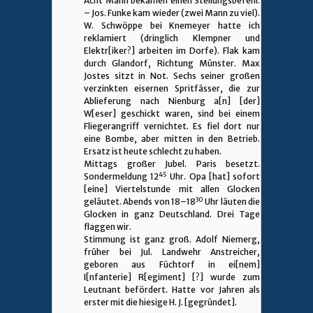
Acht Mann bekamen einen Stellungsbefehl.
– Jos. Funke kam wieder (zwei Mann zu viel).
W. Schwöppe bei Knemeyer hatte ich
reklamiert (dringlich Klempner und
Elektr[iker?] arbeiten im Dorfe). Flak kam
durch Glandorf, Richtung Münster. Max
Jostes sitzt in Not. Sechs seiner großen
verzinkten eisernen Spritfässer, die zur
Ablieferung nach Nienburg a[n] [der]
W[eser] geschickt waren, sind bei einem
Fliegerangriff vernichtet. Es fiel dort nur
eine Bombe, aber mitten in den Betrieb.
Ersatz ist heute schlecht zu haben.
Mittags großer Jubel. Paris besetzt.
45
Sondermeldung 12
Uhr. Opa [hat] sofort
[eine] Viertelstunde mit allen Glocken
30
geläutet. Abends von 18–18
Uhr läuten die
Glocken in ganz Deutschland. Drei Tage
flaggen wir.
Stimmung ist ganz groß. Adolf Niemerg,
früher bei Jul. Landwehr Anstreicher,
geboren aus Füchtorf in ei[nem]
I[nfanterie] R[egiment] [?] wurde zum
Leutnant befördert. Hatte vor Jahren als
erster mit die hiesige H. J. [gegründet].