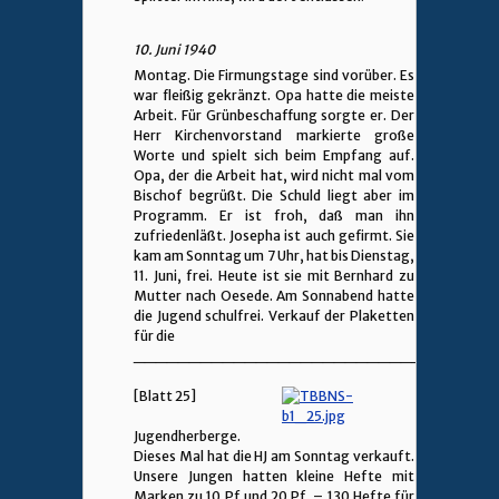
10. Juni 1940
Montag. Die Firmungstage sind vorüber. Es
war fleißig gekränzt. Opa hatte die meiste
Arbeit. Für Grünbeschaffung sorgte er. Der
Herr Kirchenvorstand markierte große
Worte und spielt sich beim Empfang auf.
Opa, der die Arbeit hat, wird nicht mal vom
Bischof begrüßt. Die Schuld liegt aber im
Programm. Er ist froh, daß man ihn
zufriedenläßt. Josepha ist auch gefirmt. Sie
kam am Sonntag um 7 Uhr, hat bis Dienstag,
11. Juni, frei. Heute ist sie mit Bernhard zu
Mutter nach Oesede. Am Sonnabend hatte
die Jugend schulfrei. Verkauf der Plaketten
für die
________________________________
[Blatt 25]
Jugendherberge.
Dieses Mal hat die HJ am Sonntag verkauft.
Unsere Jungen hatten kleine Hefte mit
Marken zu 10 Pf und 20 Pf. – 130 Hefte für