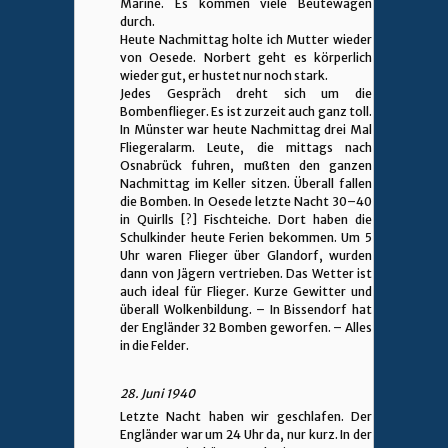
Marine. Es kommen viele Beutewagen
durch.
Heute Nachmittag holte ich Mutter wieder
von Oesede. Norbert geht es körperlich
wieder gut, er hustet nur noch stark.
Jedes Gespräch dreht sich um die
Bombenflieger. Es ist zurzeit auch ganz toll.
In Münster war heute Nachmittag drei Mal
Fliegeralarm. Leute, die mittags nach
Osnabrück fuhren, mußten den ganzen
Nachmittag im Keller sitzen. Überall fallen
die Bomben. In Oesede letzte Nacht 30–40
in Quirlls [?] Fischteiche. Dort haben die
Schulkinder heute Ferien bekommen. Um 5
Uhr waren Flieger über Glandorf, wurden
dann von Jägern vertrieben. Das Wetter ist
auch ideal für Flieger. Kurze Gewitter und
überall Wolkenbildung. – In Bissendorf hat
der Engländer 32 Bomben geworfen. – Alles
in die Felder.
28. Juni 1940
Letzte Nacht haben wir geschlafen. Der
Engländer war um 24 Uhr da, nur kurz. In der