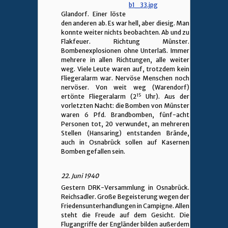
Glandorf. Einer löste
den anderen ab. Es war hell, aber diesig. Man
konnte weiter nichts beobachten. Ab und zu
Flakfeuer. Richtung Münster.
Bombenexplosionen ohne Unterlaß. Immer
mehrere in allen Richtungen, alle weiter
weg. Viele Leute waren auf, trotzdem kein
Fliegeralarm war. Nervöse Menschen noch
nervöser. Von weit weg (Warendorf)
15
ertönte Fliegeralarm (2
Uhr). Aus der
vorletzten Nacht: die Bomben von Münster
waren 6 Pfd. Brandbomben, fünf-acht
Personen tot, 20 verwundet, an mehreren
Stellen (Hansaring) entstanden Brände,
auch in Osnabrück sollen auf Kasernen
Bomben gefallen sein.
22. Juni 1940
Gestern DRK-Versammlung in Osnabrück.
Reichsadler. Große Begeisterung wegen der
Friedensunterhandlungen in Campigne. Allen
steht die Freude auf dem Gesicht. Die
Flugangriffe der Engländer bilden außerdem