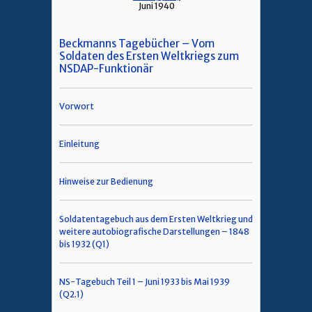
Juni 1940
Beckmanns Tagebücher – Vom
Soldaten des Ersten Weltkriegs zum
NSDAP-Funktionär
Vorwort
Einleitung
Hinweise zur Bedienung
Soldatentagebuch aus dem Ersten Weltkrieg und
weitere autobiografische Darstellungen – 1848
bis 1932 (Q1)
NS-Tagebuch Teil 1 – Juni 1933 bis Mai 1939
(Q2.1)