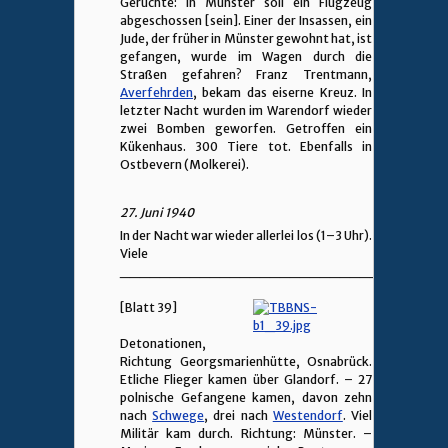
Gerüchte: In Münster soll ein Flugzeug
abgeschossen [sein]. Einer der Insassen, ein
Jude, der früher in Münster gewohnt hat, ist
gefangen, wurde im Wagen durch die
Straßen gefahren? Franz Trentmann,
Averfehrden
, bekam das eiserne Kreuz. In
letzter Nacht wurden im Warendorf wieder
zwei Bomben geworfen. Getroffen ein
Kükenhaus. 300 Tiere tot. Ebenfalls in
Ostbevern (Molkerei).
27. Juni 1940
In der Nacht war wieder allerlei los (1–3 Uhr).
Viele
________________________________
[Blatt 39]
Detonationen,
Richtung Georgsmarienhütte, Osnabrück.
Etliche Flieger kamen über Glandorf. – 27
polnische Gefangene kamen, davon zehn
nach
Schwege
, drei nach
Westendorf
. Viel
Militär kam durch. Richtung: Münster. –