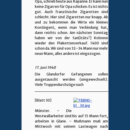
Opa, schrieb heute aus Kapanne. Er kann nun
keine Zigarren für Opa schicken. Es ist nichts
gut. Auch französische Zigaretten sind
schlecht. Hier sind Zigaretten nur knapp. Ab
und zu bekommen die Wirte ein kleines
Kontingent, wenn man Verbindung hat,
dann reichts schon. Am nächsten Sonntag
haben wir von der San[itäts?] Kolonne
wieder den Plakettenverkauf. 1400 sind
schon da. Wir sind von 32–34 Mann nur mehr
neun Mann, alles andere ist eingezogen.
17. Juni 1940
Die Glandorfer Gefangenen sollen
ausgetauscht werden (umgewechselt).
Viele Truppendurchzüge nach
________________________________
[Blatt 30]
Münster. – Die
Westwallarbeiter sind bis auf 15 Mann fort,
arbeiten in Glane. – Mußmann muß am
Mittwoch mit seinem Lastwagen nach