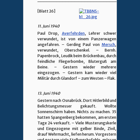
[Blatt 26]
11. Juni 1940
Paul Drop,
Averfehrden
, Lehrer schwer
verwundet, ist von einem Panzerwagen
angefahren. – Gerding Paul von
Mersch
,
verwundet, Oberschenkel. – Bernh.
Papenbrock, Leudik beim Brückenbau, durch
feindliche Fliegerbombe, Bluterguß am
Beine. – Gestern wieder mehrere
eingezogen. – Gestern kam wieder viel
Militär durch Glandorf – zum Westen – Flak.
13. Juni 1940
Gestern nach Osnabrück. Dort Hitlerbild und
Belichtungsmesser gekauft. Wollte
Sonnenschirm haben. Nichts zu machen. 35
hatten Spangenberg bekommen, am ersten
Tage 24 verkauft. – Viele Musterungskerle
und Eingezogene mit gelber Binde, Zivil,
drauf Wehrmacht, liefen herum. Vorgestern
und gestern viele Stellungsbefehle, müssen