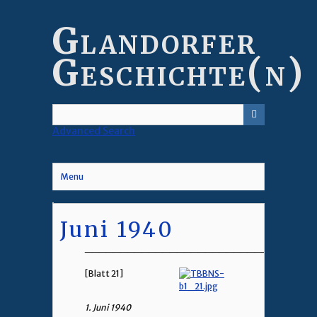
Skip
to
Glandorfer
main
content
Geschichte(n)
Advanced Search
Menu
Juni 1940
________________________________
[Blatt 21]
1. Juni 1940