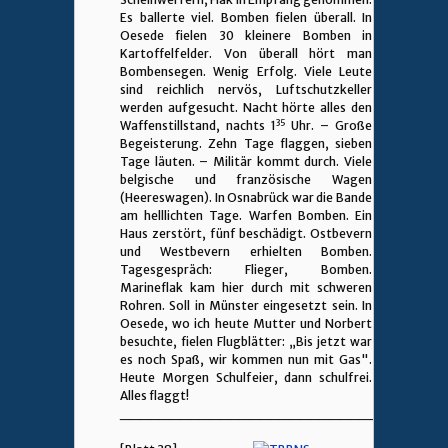
Es ballerte viel. Bomben fielen überall. In
Oesede fielen 30 kleinere Bomben in
Kartoffelfelder. Von überall hört man
Bombensegen. Wenig Erfolg. Viele Leute
sind reichlich nervös, Luftschutzkeller
werden aufgesucht. Nacht hörte alles den
35
Waffenstillstand, nachts 1
Uhr. – Große
Begeisterung. Zehn Tage flaggen, sieben
Tage läuten. – Militär kommt durch. Viele
belgische und französische Wagen
(Heereswagen). In Osnabrück war die Bande
am helllichten Tage. Warfen Bomben. Ein
Haus zerstört, fünf beschädigt. Ostbevern
und Westbevern erhielten Bomben.
Tagesgespräch: Flieger, Bomben.
Marineflak kam hier durch mit schweren
Rohren. Soll in Münster eingesetzt sein. In
Oesede, wo ich heute Mutter und Norbert
besuchte, fielen Flugblätter: „Bis jetzt war
es noch Spaß, wir kommen nun mit Gas".
Heute Morgen Schulfeier, dann schulfrei.
Alles flaggt!
________________________________