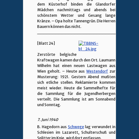
dem Küsterhof binden die Glandorfer
Mädchen nachmittags und abends bei
schönstem Wetter und Gesang lange
Kränze. – Opa holte Tannengrün. Die Herren
Bauern können das nicht.
________________________________
[Blatt 24]
Zerstörte belgische
Kraftwagen kamen durch den Ort. Laumann
Wilhelm hat einen neuen Lastwagen aus
Wien geholt. – Heute aus
Westendorf
zur
Musterung: 1921. Gestern Abend mußten
sich etliche stellen. Reklamierte kommen
meist wieder. Heute die Sammelhefte für
die Sammlung für die Jugendherbergen
verteilt. Die Sammlung ist am Sonnabend
und Sonntag.
7. Juni 1940
B. Hagedorn aus
Schwege
lag verwundet in
Schlesien im Lazarett, Schulterschuß und
Splitter im Knie, wird dort entlassen.