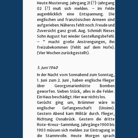
Heute Musterung. Jahrgang 21 [?]-Jahrgang
02 [?] muß sich melden. – Im Felde
augenblicklich eine Entspannung. Die
englischen und französischen Armeen sind
aufgerieben. Näheres fehlt noch. Freude und
Zuversicht ganz groß. Aug. Schmidt Rieses
Sohn August hat wieder Gestellungsbefehl.
– " macht große Anstrengungen, ihn
freizubekommen (fehlt auf dem Hofe).
(Vier Wochen zurückgestellt).
3. Juni 1940
In der Nacht vom Sonnabend zum Sonntag,
1. Juni zum 2. Juni , haben englische Flieger
über Georgsmarienhütte Bomben
geworfen. Sieben Stück, alles in die Felder.
Ein Haus beschädigt. Hier war nichts los.
Gerücht ging um, Brümmer wäre in
englischer Gefangenschaft (Unsinn).
Gestern Abend kam Militär durch. Flieger,
Richtung Osnabrück. Gestern die dritte
Rote-Kreuz-Sammlung. Jahrgänge 1900 bis
1903 müssen sich melden zur Eintragung in
die Stammrolle. Heute Morgen sprach