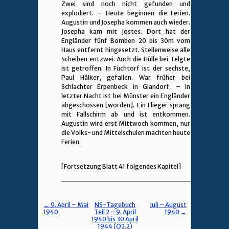
Zwei sind noch nicht gefunden und
explodiert. – Heute beginnen die Ferien.
Augustin und Josepha kommen auch wieder.
Josepha kam mit Jostes. Dort hat der
Engländer fünf Bomben 20 bis 30m vom
Haus entfernt hingesetzt. Stellenweise alle
Scheiben entzwei. Auch die Hülle bei Telgte
ist getroffen. In Füchtorf ist der sechste,
Paul Hälker, gefallen. War früher bei
Schlachter Erpenbeck in Glandorf. – In
letzter Nacht ist bei Münster ein Engländer
abgeschossen [worden]. Ein Flieger sprang
mit Fallschirm ab und ist entkommen.
Augustin wird erst Mittwoch kommen, nur
die Volks- und Mittelschulen machten heute
Ferien.
[Fortsetzung Blatt 41 folgendes Kapitel]
________________________________
← 9. April – Mai
NS-Tagebuch
Juli – August
1940
Teil 2 – 9. April
1940 →
1940 bis 30 April
1944 (Q2.2)