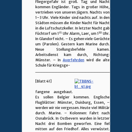
Fliegergefahr ist groß. Tag und Nacht
kommen Engländer. Tags in großer Höhe,
vertrieben von unseren Jägern. Nachts von
1–3 Uhr. Viele Kinder sind nachts auf. In den
Städten müssen die Kinder Nacht für Nacht
in die Luftschutzkeller. In letzter Nacht gab
15
30
Füchtorf um 1
Uhr Alarm, Laer, um 1
Uhr.
In Glandorf nicht. – Es gehen viele Gerüchte
um (Parolen). Gestern kam Marine durch.
Neue Stellungsbefehle kamen.
Arbeitsdienst kam durch, Richtung:
Münster. – In
Averfehrden
wird die alte
Schule für Kriegsge-
________________________________
[Blatt 41]
fangene ausgebaut.
Es sollen Belgier kommen. Englische
Flugblätter: Münster, Duisburg, Essen, –
werden wir nie vergessen. Heute viel Militär
durch. Marine. – Kolonnen: Fahrt nach
Osnabrück. In Ostbevern wurden in letzter
Nacht drei Bomben geworfen. Eine fiel
mitten auf den Friedhof. Alles verwüstet.