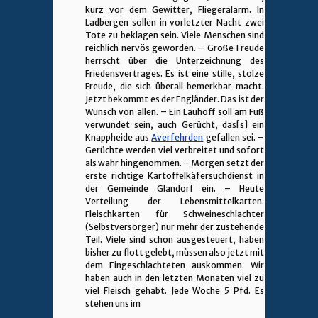
kurz vor dem Gewitter, Fliegeralarm. In
Ladbergen sollen in vorletzter Nacht zwei
Tote zu beklagen sein. Viele Menschen sind
reichlich nervös geworden. – Große Freude
herrscht über die Unterzeichnung des
Friedensvertrages. Es ist eine stille, stolze
Freude, die sich überall bemerkbar macht.
Jetzt bekommt es der Engländer. Das ist der
Wunsch von allen. – Ein Lauhoff soll am Fuß
verwundet sein, auch Gerücht, das[s] ein
Knappheide aus
Averfehrden
gefallen sei. –
Gerüchte werden viel verbreitet und sofort
als wahr hingenommen. – Morgen setzt der
erste richtige Kartoffelkäfersuchdienst in
der Gemeinde Glandorf ein. – Heute
Verteilung der Lebensmittelkarten.
Fleischkarten für Schweineschlachter
(Selbstversorger) nur mehr der zustehende
Teil. Viele sind schon ausgesteuert, haben
bisher zu flott gelebt, müssen also jetzt mit
dem Eingeschlachteten auskommen. Wir
haben auch in den letzten Monaten viel zu
viel Fleisch gehabt. Jede Woche 5 Pfd. Es
stehen uns im
________________________________