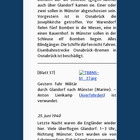
auch über Glandorf kamen sie. Einer oder
zwei sollen in Münster abgeschossen sein.
Vorgestern ist in Osnabrück die
Josephkirche getroffen. Vor Warendorf
fielen fünf Bomben in die Wiesen, eine in
einen Bauernhof. In Münster sollen in der
Schleuse elf Bomben liegen. Alles
Blindgänger. Die Schiffe dürfen nicht fahren.
Eisenbahnstrecke Osnabrück-Bremen in
Osnabrück ist beschädigt.
________________________________
[Blatt 37]
Gestern fuhr Militär
durch Glandorf nach Münster (Marine). –
Anton Lienkamp (
Averfehrden
) ist
verwundet.
25. Juni 1940
Letzte Nacht waren die Engländer wieder
hier. Viele überflogen Glandorf. 1–3 Uhr,
Richtung Münster. Dort wurden sie von
Scheinwerfern, Flak in Empfang genommen.