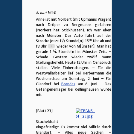
5. Juni 1940
Anne ist mit Norbert (mit Upmanns Wagen)
nach Dröper zu Bergmanns gefahren
(Norbert hat Stickhusten). Ich war eben
nach Münster. Das Auto fährt auf der
30
Strecke jetzt 1
½
Stunde[n]. 15
Uhr ab und
18 Uhr
wieder von M[ünster]. Man hat
gerade 1 ¼ Stunde[n] in Münster Zeit. –
Schade. Gestern wieder zwölf Mann
Stellungsbefehl. Heute 12 Uhr in Osnabrück
stellen. Viele Einberufungen. – Für die
Westwallarbeiter lief bei Herbermann die
Wochenschau am Sonntag, 2. Juni – Für
Glandorf bei
Brandes
am 6. Juni – Das
Gefangenenlager bei Kellinghausen wurde
mit
________________________________
[Blatt 23]
Stacheldraht
eingefriedigt. Es kommt viel Militär durch
Glandorf. – Alles neue Sachen –