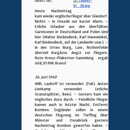
[Blatt 38]
Heute Nachmittag
kam wieder englische Flieger über Glandorf.
Nichts – In Oesede nur kurzer Alarm. –
Etliche Urlauber aus den überfüllten
Garnisonen in Deutschland und Polen sind
hier (Walter Biedendieck, Karl Hanewinkel,
Karl Biedendieck, auf der Landwehr usw.). –
In den Orten Iburg, Laer, Rothenfelde
überviel Kurgäste. Angst vor Fliegern.
Rote-Kreuz-Plaketten-Sammlung ergab
668,95 RM. Bravo!
26. Juni 1940
Wilh. Lauhoff ist verwundet (Fuß). Anton
Lienkamp verwundet (etliche
Granatsplitter, Bein). – Gestern kam ein
englisches Auto durch. – Feindliche Flieger
kamen auch in letzter Nacht. Entfernt
Bomben. Engländer sollen in einem
deutschen Flugzeug im Tiefflug über
Münster und Osnabrück gestern
Nachmittag Bomben geworfen haben. –