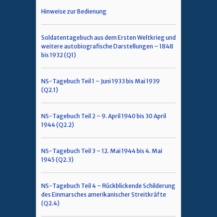
Hinweise zur Bedienung
Soldatentagebuch aus dem Ersten Weltkrieg und
weitere autobiografische Darstellungen – 1848
bis 1932 (Q1)
NS-Tagebuch Teil 1 – Juni 1933 bis Mai 1939
(Q2.1)
NS-Tagebuch Teil 2 – 9. April 1940 bis 30 April
1944 (Q2.2)
NS-Tagebuch Teil 3 – 12. Mai 1944 bis 4. Mai
1945 (Q2.3)
NS-Tagebuch Teil 4 – Rückblickende Schilderung
des Einmarsches amerikanischer Streitkräfte
(Q2.4)