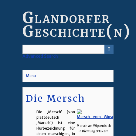
Skip
to
Glandorfer
main
content
Geschichte(n)
Advanced Search
Menu
Die Mersch
Die ‚Mersch‘ (von
plattdeutsch
‚Marsch‘) ist eine
Mersch am Wipsenbach
Flurbezeichnung für
in Richtung Ortskern.
einen marschigen, in