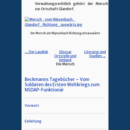
Verwaltungsrechtlich gehört der Mersch
zur Ortschaft Glandorf.
Der Mersch am Wipsenbach Richtung ortsauswärts
← Der Laudiek
Glossar
Literatur und
Ortsteile und
Quellen →
Umland
Die Mersch
Beckmanns Tagebücher – Vom
Soldaten des Ersten Weltkriegs zum
NSDAP-Funktionär
Vorwort
Einleitung