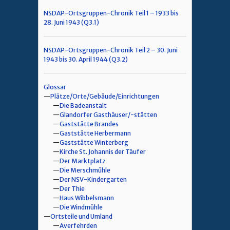
NSDAP-Ortsgruppen-Chronik Teil 1 – 1933 bis
28. Juni 1943 (Q3.1)
NSDAP-Ortsgruppen-Chronik Teil 2 – 30. Juni
1943 bis 30. April 1944 (Q3.2)
Glossar
Plätze/Orte/Gebäude/Einrichtungen
Die Badeanstalt
Glandorfer Gasthäuser/-stätten
Gaststätte Brandes
Gaststätte Herbermann
Gaststätte Winterberg
Kirche St. Johannis der Täufer
Der Marktplatz
Die Merschmühle
Der NSV-Kindergarten
Der Thie
Haus Wibbelsmann
Die Windmühle
Ortsteile und Umland
Averfehrden