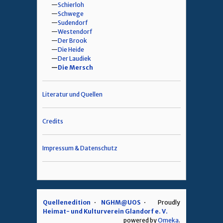
Schierloh
Schwege
Sudendorf
Westendorf
Der Brook
Die Heide
Der Laudiek
Die Mersch
Literatur und Quellen
Credits
Impressum & Datenschutz
Quellenedition
NGHM@UOS
Proudly
Heimat- und Kulturverein Glandorf e. V.
powered by
Omeka
.