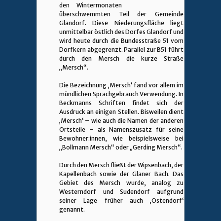
den Wintermonaten
überschwemmten Teil der Gemeinde
Glandorf. Diese Niederungsfläche liegt
unmittelbar östlich des Dorfes Glandorf und
wird heute durch die Bundesstraße 51 vom
Dorfkern abgegrenzt. Parallel zur B51 führt
durch den Mersch die kurze Straße
„Mersch“.
Die Bezeichnung ‚Mersch‘ fand vor allem im
mündlichen Sprachgebrauch Verwendung. In
Beckmanns Schriften findet sich der
Ausdruck an einigen Stellen. Bisweilen dient
‚Mersch‘ – wie auch die Namen der anderen
Ortsteile – als Namenszusatz für seine
Bewohner:innen, wie beispielsweise bei
„Bollmann Mersch“ oder „Gerding Mersch“.
Durch den Mersch fließt der Wipsenbach, der
Kapellenbach sowie der Glaner Bach. Das
Gebiet des Mersch wurde, analog zu
Westerndorf und Sudendorf aufgrund
seiner Lage früher auch ‚Ostendorf‘
genannt.