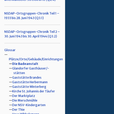
NSDAP-Ortsgruppen-Chronik Teil 1 –
1933 bis 28. Juni 1943 (Q3.1)
NSDAP-Ortsgruppen-Chronik Teil 2 –
30. Juni 1943 bis 30. April 1944 (Q3.2)
Glossar
Plätze/Orte/Gebäude/Einrichtungen
Die Badeanstalt
Glandorfer Gasthäuser/-
stätten
Gaststätte Brandes
Gaststätte Herbermann
Gaststätte Winterberg
Kirche St. Johannis der Täufer
Der Marktplatz
Die Merschmühle
Der NSV-Kindergarten
Der Thie