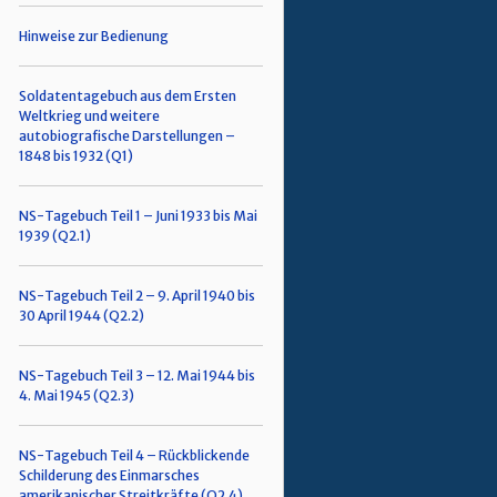
Hinweise zur Bedienung
Soldatentagebuch aus dem Ersten
Weltkrieg und weitere
autobiografische Darstellungen –
1848 bis 1932 (Q1)
NS-Tagebuch Teil 1 – Juni 1933 bis Mai
1939 (Q2.1)
NS-Tagebuch Teil 2 – 9. April 1940 bis
30 April 1944 (Q2.2)
NS-Tagebuch Teil 3 – 12. Mai 1944 bis
4. Mai 1945 (Q2.3)
NS-Tagebuch Teil 4 – Rückblickende
Schilderung des Einmarsches
amerikanischer Streitkräfte (Q2.4)