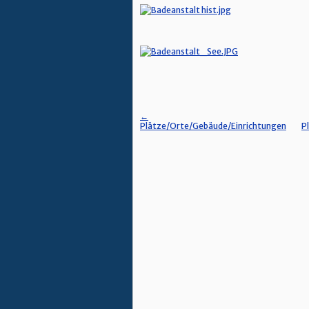
←
Plätze/Orte/Gebäude/Einrichtungen
P