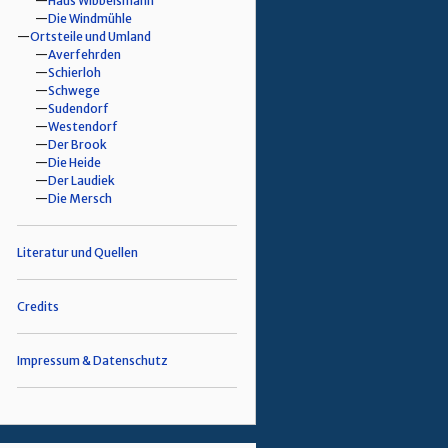
Haus Wibbelsmann
Die Windmühle
Ortsteile und Umland
Averfehrden
Schierloh
Schwege
Sudendorf
Westendorf
Der Brook
Die Heide
Der Laudiek
Die Mersch
Literatur und Quellen
Credits
Impressum & Datenschutz