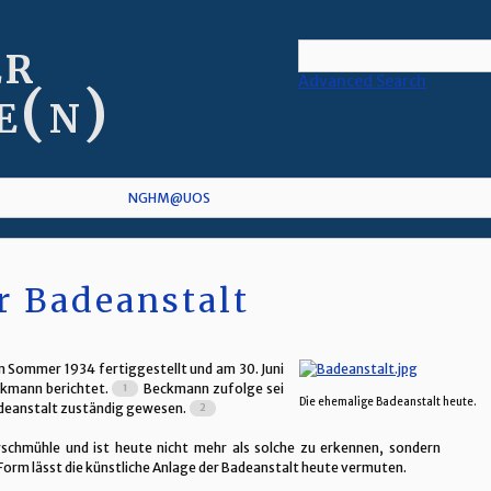
er
Advanced Search
e(n)
NGHM@UOS
r Badeanstalt
m Sommer 1934 fertiggestellt und am 30. Juni
ckmann berichtet.
Beckmann zufolge sei
Die ehemalige Badeanstalt heute.
Badeanstalt zuständig gewesen.
rschmühle und ist heute nicht mehr als solche zu erkennen, sondern
e Form lässt die künstliche Anlage der Badeanstalt heute vermuten.