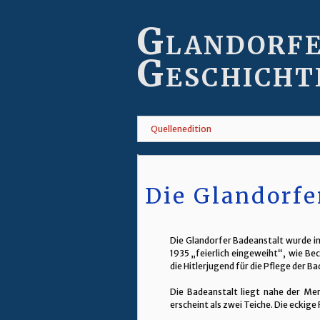
Skip
to
Glandorf
main
content
Geschicht
Quellenedition
Die Glandorfe
Die Glandorfer Badeanstalt wurde i
1935 „feierlich eingeweiht“, wie Be
die Hitlerjugend für die Pflege der 
Die Badeanstalt liegt nahe der Me
erscheint als zwei Teiche. Die eckig