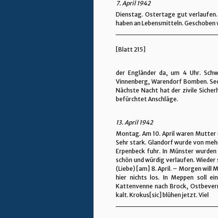
7. April 1942
Dienstag. Ostertage gut verlaufen. 
haben an Lebensmitteln. Geschoben 
_____________________
[Blatt 215]
der Engländer da, um 4 Uhr. Schw
Vinnenberg, Warendorf Bomben. Sech
Nächste Nacht hat der zivile Siche
befürchtet Anschläge.
13. April 1942
Montag. Am 10. April waren Mutter 
Sehr stark. Glandorf wurde von mehre
Erpenbeck fuhr. In Münster wurde
schön und würdig verlaufen. Wieder 
(Liebe) [am] 8. April. – Morgen wil
hier nichts los. In Meppen soll 
Kattenvenne nach Brock, Ostbevern
kalt. Krokus[sic] blühen jetzt. Viel
_____________________