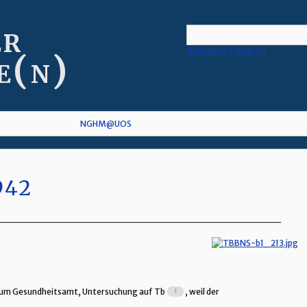
er
Advanced Search
e(n)
NGHM@UOS
942
_________________________________________
 zum Gesundheitsamt, Untersuchung auf Tb
, weil der
_________________________________________