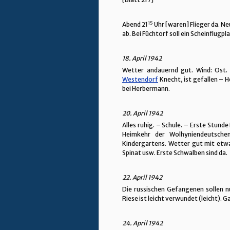
15
Abend 21
Uhr [waren] Flieger da. Ne
ab. Bei Füchtorf soll ein Scheinflugpl
18. April 1942
Wetter andauernd gut. Wind: Ost.
Westendorf
Knecht, ist gefallen – H
bei Herbermann.
20. April 1942
Alles ruhig. – Schule. – Erste Stunde
Heimkehr der Wolhyniendeutsche
Kindergartens. Wetter gut mit etw
Spinat usw. Erste Schwalben sind da.
22. April 1942
Die russischen Gefangenen sollen n
Riese ist leicht verwundet (leicht). 
24. April 1942