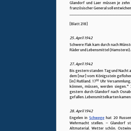
Glandorf und Laer müssen je zehn 
französischer General soll entwichen
_____________________
[Blatt 218]
25. April 1942
Schwere Flak kam durch nach Münst
Räder und Lebensmittel (Hamsterei).
27. April 1942
Bis gestern standen Tag und Nacht
dem [nur] vom Königsstein geflohen
30
[in] Rußland. 17
Uhr Versammlung. 
können, müssen, werden siegen." 
gestern durch Glandorf nach Osna
gefallen. Lebensmittelkarten kamen.
28. April 1942
Engelen in
Schwege
hat 20 Russen
Wehrmacht stellen. – Glandorf s
Altmaterial. Wetter schön. Ostwin