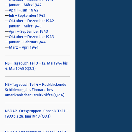
Januar – März 1942
April – Juni 1942
Juli – September 1942
Oktober – Dezember 1942
Januar – März 1943
April – September 1943
Oktober – Dezember 1943
Januar – Februar 1944
März – April 1944
NS-Tagebuch Teil 3 – 12. Mai 1944 bis
4. Mai 1945 (Q2.3)
NS-Tagebuch Teil 4 – Rückblickende
Schilderung des Einmarsches
amerikanischer Streitkräfte (Q2.4)
NSDAP-Ortsgruppen-Chronik Teil 1 –
1933 bis 28. Juni 1943 (Q3.1)