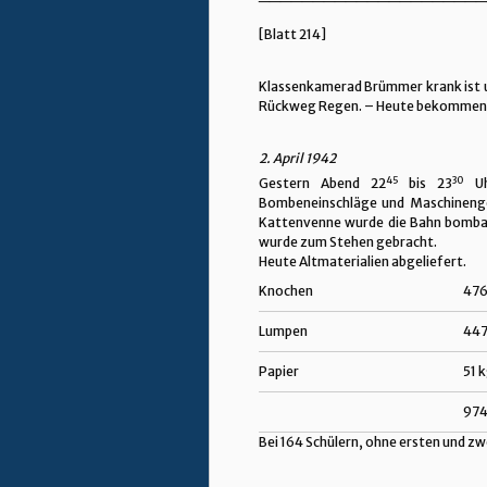
[Blatt 214]
Klassenkamerad Brümmer krank ist und
Rückweg Regen. – Heute bekommen wir 
2. April 1942
45
30
Gestern Abend 22
bis 23
Uh
Bombeneinschläge und Maschinengew
Kattenvenne wurde die Bahn bombar
wurde zum Stehen gebracht.
Heute Altmaterialien abgeliefert.
Knochen
476
Lumpen
447
Papier
51 
974
Bei 164 Schülern, ohne ersten und z