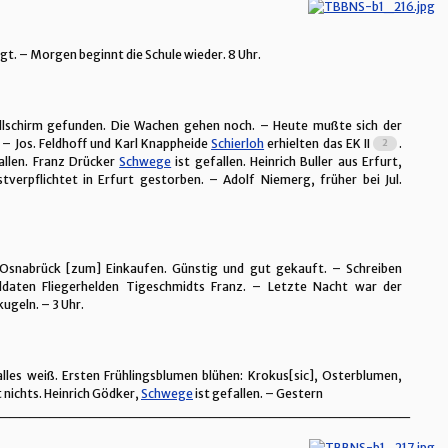
gt. – Morgen beginnt die Schule wieder. 8 Uhr.
Fallschirm gefunden. Die Wachen gehen noch. – Heute mußte sich der
. – Jos. Feldhoff und Karl Knappheide
Schierloh
erhielten das EK II
.
allen. Franz Drücker
Schwege
ist gefallen. Heinrich Buller aus Erfurt,
nstverpflichtet in Erfurt gestorben. – Adolf Niemerg, früher bei Jul.
Osnabrück [zum] Einkaufen. Günstig und gut gekauft. – Schreiben
ldaten Fliegerhelden Tigeschmidts Franz. – Letzte Nacht war der
kugeln. – 3 Uhr.
les weiß. Ersten Frühlingsblumen blühen: Krokus[sic], Osterblumen,
 nichts. Heinrich Gödker,
Schwege
ist gefallen. – Gestern
_________________________________________