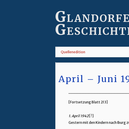
Skip
to
Glandorf
main
content
Geschicht
Quellenedition
April – Juni 1
_____________________
[Fortsetzung Blatt 213]
1. April 1942
[?]
Gestern mit den Kindern nach Iburg
_____________________