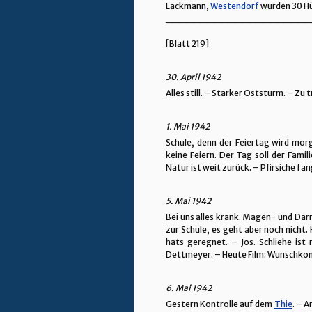
Lackmann,
Westendorf
wurden 30 Hü
_____________________
[Blatt 219]
30. April 1942
Alles still. – Starker Oststurm. – Zu 
1. Mai 1942
Schule, denn der Feiertag wird mor
keine Feiern. Der Tag soll der Famil
Natur ist weit zurück. – Pfirsiche fa
5. Mai 1942
Bei uns alles krank. Magen- und Darm
zur Schule, es geht aber noch nicht
hats geregnet. – Jos. Schliehe is
Dettmeyer. – Heute Film: Wunschkonz
6. Mai 1942
Gestern Kontrolle auf dem
Thie
. – 