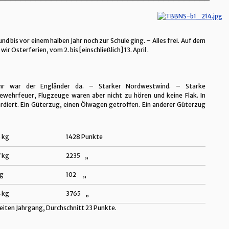
 bis vor einem halben Jahr noch zur Schule ging. – Alles frei. Auf dem
Osterferien, vom 2. bis [einschließlich] 13. April .
r war der Engländer da. – Starker Nordwestwind. – Starke
ehrfeuer, Flugzeuge waren aber nicht zu hören und keine Flak. In
diert. Ein Güterzug, einen Ölwagen getroffen. Ein anderer Güterzug
 kg
1428 Punkte
 kg
2235 „
kg
102 „
 kg
3765 „
weiten Jahrgang, Durchschnitt 23 Punkte.