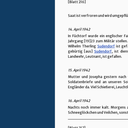
[Blatt 216]
Saat ist verfroren und wird umgepflü
14. April 1942
In Füchtorf wurde ein englischer 
Jahrgang [19]23 zum Militär stellen
Wilhelm Therling
Sudendorf
ist gef
gebürtig [aus]
Sudendorf
, ist die
Landwehr, Leutnant, ist gefallen.
15. April 1942
Mutter und Josepha gestern nach 
Soldatenbriefe und an unseren So
Engländer da. Viel Schießerei, Leucht
16. April 1942
Nachts noch immer kalt. Morgens al
Schneeglöckchen und Veilchen, sonst
_____________________
[Blatt 217]