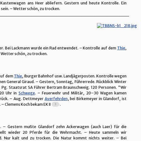
Kastenwagen ans Heer abliefern. Gestern und heute Kontrolle. Ein
 sein. – Wetter schön, zu trocken.
_________________________________________
er. Bei Lackmann wurde ein Rad entwendet. – Kontrolle auf dem
Thie
,
 Wetter schön, zu trocken.
 auf dem
Thie
, Iburger Bahnhof usw. Landjägerposten. Kontrolle wegen
en General Giraud. – Gestern, Sonntag, Führerrede. Rückblick Winter
Pg. Staatsrat SA Führer Bertram Braunschweig. 120 Personen. "Wir
20 Uhr in
Schwege
. – Feuerwehr und Militär, 20–30 Wagen kamen
brück. – Aug. Dettmeyer
Averfehrden
, bei Birkemeyer in Glandorf, ist
 – Clemens Koch bekam EK II
.
. – Gestern mußte Glandorf zehn Ackerwagen (auch Laer) für die
tellt wieder 20 Pferde für die Wehrmacht. – Heute sammeln wir
d. Nur kalt und zu trocken. Die Natur kommt nichts weiter. – Bei