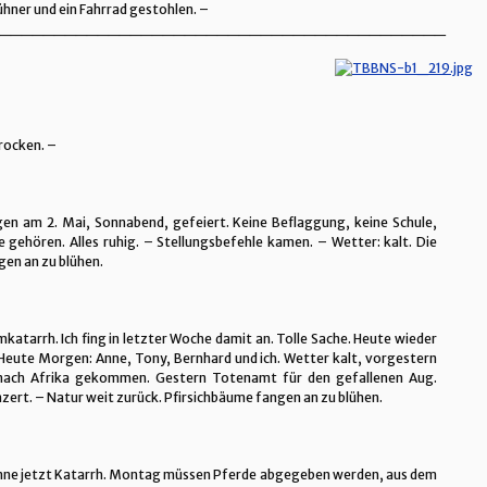
hner und ein Fahrrad gestohlen. –
_________________________________________
trocken. –
gen am 2. Mai, Sonnabend, gefeiert. Keine Beflaggung, keine Schule,
ie gehören. Alles ruhig. – Stellungsbefehle kamen. – Wetter: kalt. Die
ngen an zu blühen.
katarrh. Ich fing in letzter Woche damit an. Tolle Sache. Heute wieder
. Heute Morgen: Anne, Tony, Bernhard und ich. Wetter kalt, vorgestern
t nach Afrika gekommen. Gestern Totenamt für den gefallenen Aug.
ert. – Natur weit zurück. Pfirsichbäume fangen an zu blühen.
Anne jetzt Katarrh. Montag müssen Pferde abgegeben werden, aus dem