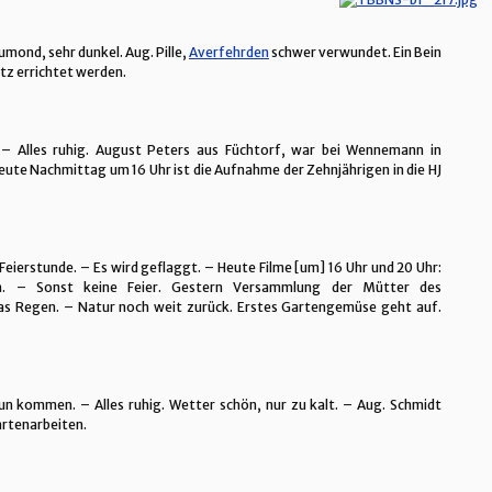
umond, sehr dunkel. Aug. Pille,
Averfehrden
schwer verwundet. Ein Bein
atz errichtet werden.
 – Alles ruhig. August Peters aus Füchtorf, war bei Wennemann in
eute Nachmittag um 16 Uhr ist die Aufnahme der Zehnjährigen in die HJ
 Feierstunde. – Es wird geflaggt. – Heute Filme [um] 16 Uhr und 20 Uhr:
n. – Sonst keine Feier. Gestern Versammlung der Mütter des
as Regen. – Natur noch weit zurück. Erstes Gartengemüse geht auf.
un kommen. – Alles ruhig. Wetter schön, nur zu kalt. – Aug. Schmidt
Gartenarbeiten.