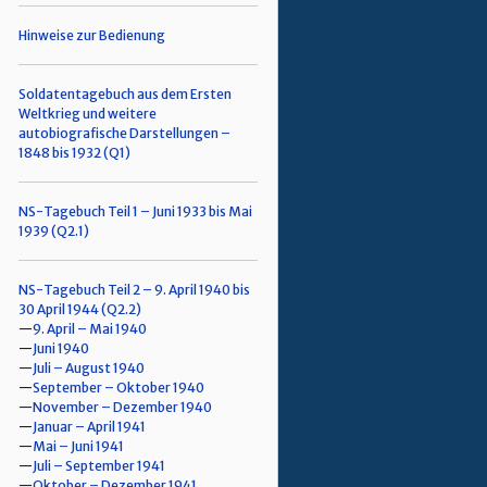
Hinweise zur Bedienung
Soldatentagebuch aus dem Ersten
Weltkrieg und weitere
autobiografische Darstellungen –
1848 bis 1932 (Q1)
NS-Tagebuch Teil 1 – Juni 1933 bis Mai
1939 (Q2.1)
NS-Tagebuch Teil 2 – 9. April 1940 bis
30 April 1944 (Q2.2)
9. April – Mai 1940
Juni 1940
Juli – August 1940
September – Oktober 1940
November – Dezember 1940
Januar – April 1941
Mai – Juni 1941
Juli – September 1941
Oktober – Dezember 1941