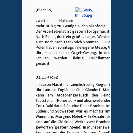
[Blatt 36]
zweiten Halbjahr
mehr 80 kg zu. Genügt auch vollständig. –
Der Arbeitsdienst ist gestern fortgemacht.
Nach Einen, dort ein großes Lager. Werden
auch noch nach Frankreich kommen. – Die
Polen haben sonntags ihre eigene Messe, 9
Uhr, spielen selber Orgel-Gesang. In den
Schulen werden fleißig Heilpflanzen
gesucht.
24. Juni 1940
In letzter Nacht hier ziemlich ruhig. Gegen 3
Uhr kam ein Engländer über Glandorf. Man
kann am Motorengeräusch den Feind
feststellen (Hoher auf- und abschwellender
Ton). Bald darauf fiel eine Reihe Bomben. Im
Süden und Südwesten war es mächtig am
Wummern. Morgens Nebel. – In Osnabrück
sind auf die Glöckner Werke zwei Bomben
geworfen (gestern Abend). In Münster zwei
Bomben auf die Schleuse (gegen Abend)