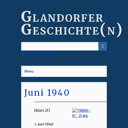
Skip
to
Glandorfer
main
content
Geschichte(n)
Advanced Search
Menu
Juni 1940
________________________________
[Blatt 21]
1. Juni 1940