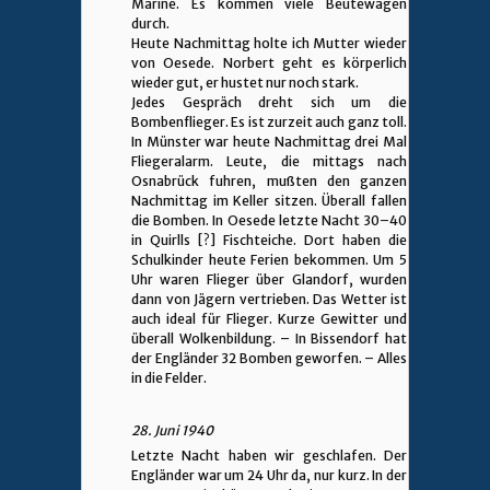
Marine. Es kommen viele Beutewagen
durch.
Heute Nachmittag holte ich Mutter wieder
von Oesede. Norbert geht es körperlich
wieder gut, er hustet nur noch stark.
Jedes Gespräch dreht sich um die
Bombenflieger. Es ist zurzeit auch ganz toll.
In Münster war heute Nachmittag drei Mal
Fliegeralarm. Leute, die mittags nach
Osnabrück fuhren, mußten den ganzen
Nachmittag im Keller sitzen. Überall fallen
die Bomben. In Oesede letzte Nacht 30–40
in Quirlls [?] Fischteiche. Dort haben die
Schulkinder heute Ferien bekommen. Um 5
Uhr waren Flieger über Glandorf, wurden
dann von Jägern vertrieben. Das Wetter ist
auch ideal für Flieger. Kurze Gewitter und
überall Wolkenbildung. – In Bissendorf hat
der Engländer 32 Bomben geworfen. – Alles
in die Felder.
28. Juni 1940
Letzte Nacht haben wir geschlafen. Der
Engländer war um 24 Uhr da, nur kurz. In der