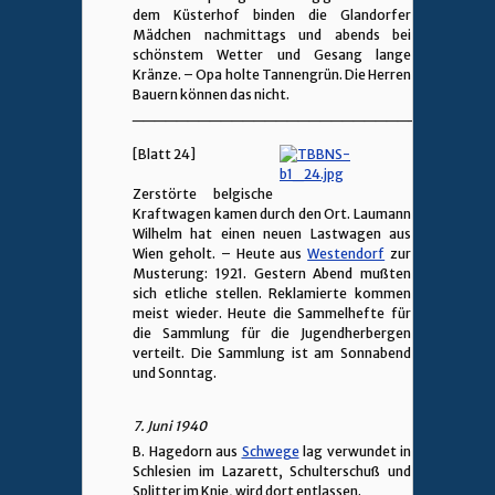
dem Küsterhof binden die Glandorfer
Mädchen nachmittags und abends bei
schönstem Wetter und Gesang lange
Kränze. – Opa holte Tannengrün. Die Herren
Bauern können das nicht.
________________________________
[Blatt 24]
Zerstörte belgische
Kraftwagen kamen durch den Ort. Laumann
Wilhelm hat einen neuen Lastwagen aus
Wien geholt. – Heute aus
Westendorf
zur
Musterung: 1921. Gestern Abend mußten
sich etliche stellen. Reklamierte kommen
meist wieder. Heute die Sammelhefte für
die Sammlung für die Jugendherbergen
verteilt. Die Sammlung ist am Sonnabend
und Sonntag.
7. Juni 1940
B. Hagedorn aus
Schwege
lag verwundet in
Schlesien im Lazarett, Schulterschuß und
Splitter im Knie, wird dort entlassen.