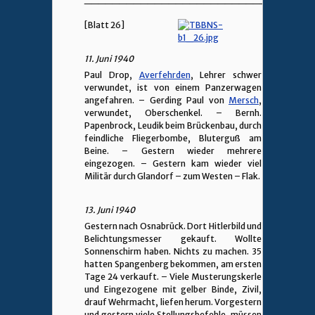
[Blatt 26]
11. Juni 1940
Paul Drop,
Averfehrden
, Lehrer schwer
verwundet, ist von einem Panzerwagen
angefahren. – Gerding Paul von
Mersch
,
verwundet, Oberschenkel. – Bernh.
Papenbrock, Leudik beim Brückenbau, durch
feindliche Fliegerbombe, Bluterguß am
Beine. – Gestern wieder mehrere
eingezogen. – Gestern kam wieder viel
Militär durch Glandorf – zum Westen – Flak.
13. Juni 1940
Gestern nach Osnabrück. Dort Hitlerbild und
Belichtungsmesser gekauft. Wollte
Sonnenschirm haben. Nichts zu machen. 35
hatten Spangenberg bekommen, am ersten
Tage 24 verkauft. – Viele Musterungskerle
und Eingezogene mit gelber Binde, Zivil,
drauf Wehrmacht, liefen herum. Vorgestern
und gestern viele Stellungsbefehle, müssen