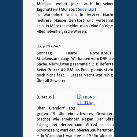
Münster wohnt jetzt auch in seiner
Jagdhütte in (Münster)
Sudendorf
.
In Warendorf sollen in letzter Nacht
mehrere Häuser zerstört und verbrannt
sein. In Münster meldet man keine Erfolge.
Alles nebenher, in die Wiesen.
23. Juni 1940
Sonntag. Heute Rote-Kreuz-
Straßensammlung. Wir hatten vom DRK die
Sache. Nach Listen gesammelt. Z. B. lieferte
Seiler Peters 69 RM ab. Endergebnis steht
noch nicht fest. – Letzte Nacht war ruhig.
Überall Gewitter.
________________________________
[Blatt 35]
Über Glandorf zog
gegen 19 Uhr ein schweres Gewitter,
brachte wie ersehnten Regen. Der Blitz
schlug bei Herbermann Alfred in den
Schornstein; warf den oberen Bau herunter.
– In Warendorf war gegen 19 Uhr abends,