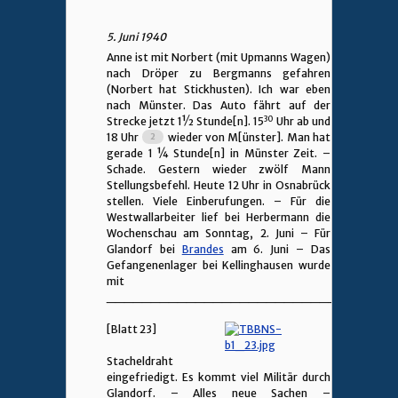
5. Juni 1940
Anne ist mit Norbert (mit Upmanns Wagen)
nach Dröper zu Bergmanns gefahren
(Norbert hat Stickhusten). Ich war eben
nach Münster. Das Auto fährt auf der
30
Strecke jetzt 1
½
Stunde[n]. 15
Uhr ab und
18 Uhr
wieder von M[ünster]. Man hat
gerade 1 ¼ Stunde[n] in Münster Zeit. –
Schade. Gestern wieder zwölf Mann
Stellungsbefehl. Heute 12 Uhr in Osnabrück
stellen. Viele Einberufungen. – Für die
Westwallarbeiter lief bei Herbermann die
Wochenschau am Sonntag, 2. Juni – Für
Glandorf bei
Brandes
am 6. Juni – Das
Gefangenenlager bei Kellinghausen wurde
mit
________________________________
[Blatt 23]
Stacheldraht
eingefriedigt. Es kommt viel Militär durch
Glandorf. – Alles neue Sachen –