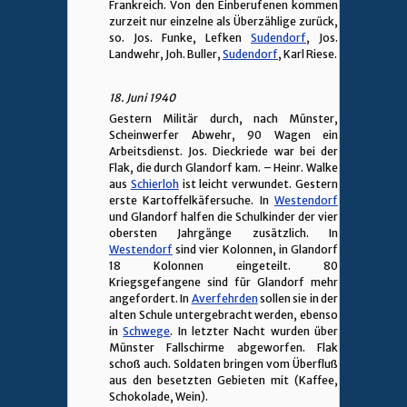
Frankreich. Von den Einberufenen kommen
zurzeit nur einzelne als Überzählige zurück,
so. Jos. Funke, Lefken
Sudendorf
, Jos.
Landwehr, Joh. Buller,
Sudendorf
, Karl Riese.
18. Juni 1940
Gestern Militär durch, nach Münster,
Scheinwerfer Abwehr, 90 Wagen ein
Arbeitsdienst. Jos. Dieckriede war bei der
Flak, die durch Glandorf kam. – Heinr. Walke
aus
Schierloh
ist leicht verwundet. Gestern
erste Kartoffelkäfersuche. In
Westendorf
und Glandorf halfen die Schulkinder der vier
obersten Jahrgänge zusätzlich. In
Westendorf
sind vier Kolonnen, in Glandorf
18 Kolonnen eingeteilt. 80
Kriegsgefangene sind für Glandorf mehr
angefordert. In
Averfehrden
sollen sie in der
alten Schule untergebracht werden, ebenso
in
Schwege
. In letzter Nacht wurden über
Münster Fallschirme abgeworfen. Flak
schoß auch. Soldaten bringen vom Überfluß
aus den besetzten Gebieten mit (Kaffee,
Schokolade, Wein).