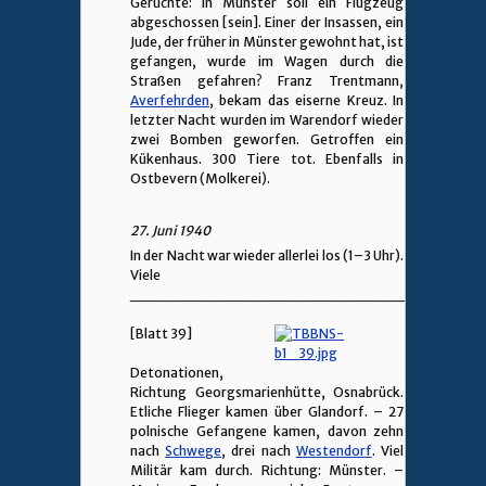
Gerüchte: In Münster soll ein Flugzeug
abgeschossen [sein]. Einer der Insassen, ein
Jude, der früher in Münster gewohnt hat, ist
gefangen, wurde im Wagen durch die
Straßen gefahren? Franz Trentmann,
Averfehrden
, bekam das eiserne Kreuz. In
letzter Nacht wurden im Warendorf wieder
zwei Bomben geworfen. Getroffen ein
Kükenhaus. 300 Tiere tot. Ebenfalls in
Ostbevern (Molkerei).
27. Juni 1940
In der Nacht war wieder allerlei los (1–3 Uhr).
Viele
________________________________
[Blatt 39]
Detonationen,
Richtung Georgsmarienhütte, Osnabrück.
Etliche Flieger kamen über Glandorf. – 27
polnische Gefangene kamen, davon zehn
nach
Schwege
, drei nach
Westendorf
. Viel
Militär kam durch. Richtung: Münster. –