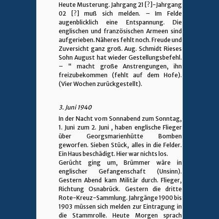
Heute Musterung. Jahrgang 21 [?]-Jahrgang
02 [?] muß sich melden. – Im Felde
augenblicklich eine Entspannung. Die
englischen und französischen Armeen sind
aufgerieben. Näheres fehlt noch. Freude und
Zuversicht ganz groß. Aug. Schmidt Rieses
Sohn August hat wieder Gestellungsbefehl.
– " macht große Anstrengungen, ihn
freizubekommen (fehlt auf dem Hofe).
(Vier Wochen zurückgestellt).
3. Juni 1940
In der Nacht vom Sonnabend zum Sonntag,
1. Juni zum 2. Juni , haben englische Flieger
über Georgsmarienhütte Bomben
geworfen. Sieben Stück, alles in die Felder.
Ein Haus beschädigt. Hier war nichts los.
Gerücht ging um, Brümmer wäre in
englischer Gefangenschaft (Unsinn).
Gestern Abend kam Militär durch. Flieger,
Richtung Osnabrück. Gestern die dritte
Rote-Kreuz-Sammlung. Jahrgänge 1900 bis
1903 müssen sich melden zur Eintragung in
die Stammrolle. Heute Morgen sprach