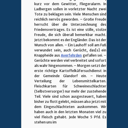
kurz vor dem Gewitter, Fliegeralarm. In
Ladbergen sollen in vorletzter Nacht zwei
Tote zu beklagen sein. Viele Menschen sind
reichlich nervös geworden. – Große Freude
herrscht über die Unterzeichnung des
Friedensvertrages. Es ist eine stille, stolze
Freude, die sich überall bemerkbar macht.
Jetzt bekommt es der Engländer. Das ist der
Wunsch von allen. – Ein Lauhoff soll am Fuß
verwundet sein, auch Gerücht, das[s] ein
Knappheide aus
Averfehrden
gefallen sei. –
Gerüchte werden viel verbreitet und sofort
als wahr hingenommen. – Morgen setzt der
erste richtige Kartoffelkäfersuchdienst in
der Gemeinde Glandorf ein. – Heute
Verteilung der Lebensmittelkarten.
Fleischkarten für Schweineschlachter
(Selbstversorger) nur mehr der zustehende
Teil. Viele sind schon ausgesteuert, haben
bisher zu flott gelebt, müssen also jetzt mit
dem Eingeschlachteten auskommen. Wir
haben auch in den letzten Monaten viel zu
viel Fleisch gehabt. Jede Woche 5 Pfd. Es
stehen uns im
________________________________