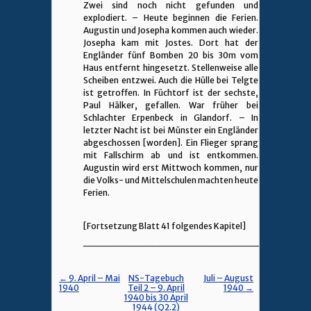
Zwei sind noch nicht gefunden und
explodiert. – Heute beginnen die Ferien.
Augustin und Josepha kommen auch wieder.
Josepha kam mit Jostes. Dort hat der
Engländer fünf Bomben 20 bis 30m vom
Haus entfernt hingesetzt. Stellenweise alle
Scheiben entzwei. Auch die Hülle bei Telgte
ist getroffen. In Füchtorf ist der sechste,
Paul Hälker, gefallen. War früher bei
Schlachter Erpenbeck in Glandorf. – In
letzter Nacht ist bei Münster ein Engländer
abgeschossen [worden]. Ein Flieger sprang
mit Fallschirm ab und ist entkommen.
Augustin wird erst Mittwoch kommen, nur
die Volks- und Mittelschulen machten heute
Ferien.
[Fortsetzung Blatt 41 folgendes Kapitel]
________________________________
← 9. April – Mai
NS-Tagebuch
Juli – August
1940
Teil 2 – 9. April
1940 →
1940 bis 30 April
1944 (Q2.2)