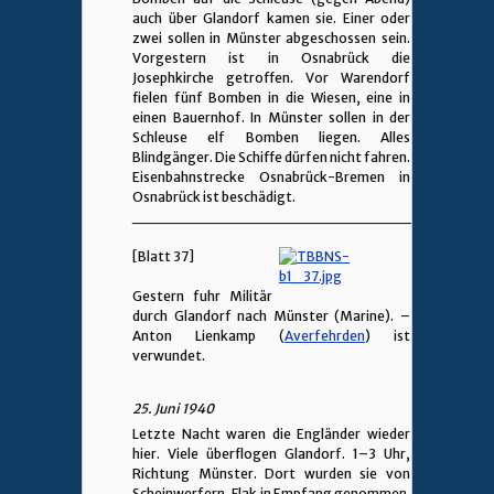
auch über Glandorf kamen sie. Einer oder
zwei sollen in Münster abgeschossen sein.
Vorgestern ist in Osnabrück die
Josephkirche getroffen. Vor Warendorf
fielen fünf Bomben in die Wiesen, eine in
einen Bauernhof. In Münster sollen in der
Schleuse elf Bomben liegen. Alles
Blindgänger. Die Schiffe dürfen nicht fahren.
Eisenbahnstrecke Osnabrück-Bremen in
Osnabrück ist beschädigt.
________________________________
[Blatt 37]
Gestern fuhr Militär
durch Glandorf nach Münster (Marine). –
Anton Lienkamp (
Averfehrden
) ist
verwundet.
25. Juni 1940
Letzte Nacht waren die Engländer wieder
hier. Viele überflogen Glandorf. 1–3 Uhr,
Richtung Münster. Dort wurden sie von
Scheinwerfern, Flak in Empfang genommen.