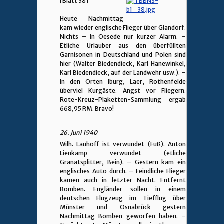
[Blatt 38]
Heute Nachmittag
kam wieder englische Flieger über Glandorf.
Nichts – In Oesede nur kurzer Alarm. –
Etliche Urlauber aus den überfüllten
Garnisonen in Deutschland und Polen sind
hier (Walter Biedendieck, Karl Hanewinkel,
Karl Biedendieck, auf der Landwehr usw.). –
In den Orten Iburg, Laer, Rothenfelde
überviel Kurgäste. Angst vor Fliegern.
Rote-Kreuz-Plaketten-Sammlung ergab
668,95 RM. Bravo!
26. Juni 1940
Wilh. Lauhoff ist verwundet (Fuß). Anton
Lienkamp verwundet (etliche
Granatsplitter, Bein). – Gestern kam ein
englisches Auto durch. – Feindliche Flieger
kamen auch in letzter Nacht. Entfernt
Bomben. Engländer sollen in einem
deutschen Flugzeug im Tiefflug über
Münster und Osnabrück gestern
Nachmittag Bomben geworfen haben. –