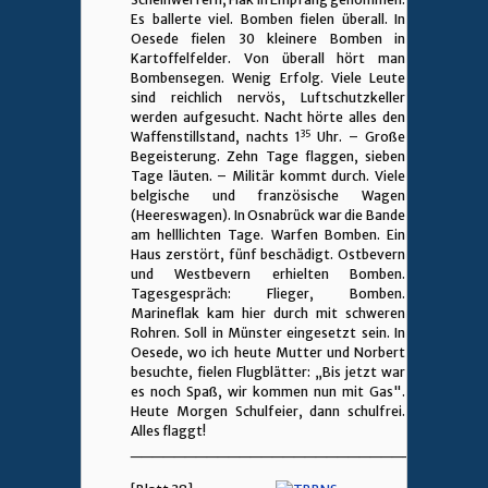
Es ballerte viel. Bomben fielen überall. In
Oesede fielen 30 kleinere Bomben in
Kartoffelfelder. Von überall hört man
Bombensegen. Wenig Erfolg. Viele Leute
sind reichlich nervös, Luftschutzkeller
werden aufgesucht. Nacht hörte alles den
35
Waffenstillstand, nachts 1
Uhr. – Große
Begeisterung. Zehn Tage flaggen, sieben
Tage läuten. – Militär kommt durch. Viele
belgische und französische Wagen
(Heereswagen). In Osnabrück war die Bande
am helllichten Tage. Warfen Bomben. Ein
Haus zerstört, fünf beschädigt. Ostbevern
und Westbevern erhielten Bomben.
Tagesgespräch: Flieger, Bomben.
Marineflak kam hier durch mit schweren
Rohren. Soll in Münster eingesetzt sein. In
Oesede, wo ich heute Mutter und Norbert
besuchte, fielen Flugblätter: „Bis jetzt war
es noch Spaß, wir kommen nun mit Gas".
Heute Morgen Schulfeier, dann schulfrei.
Alles flaggt!
________________________________