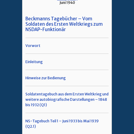
Juni 1940
Beckmanns Tagebücher – Vom
Soldaten des Ersten Weltkriegs zum
NSDAP-Funktionär
Vorwort
Einleitung
Hinweise zur Bedienung
Soldatentagebuch aus dem Ersten Weltkrieg und
weitere autobiografische Darstellungen – 1848
bis 1932 (Q1)
NS-Tagebuch Teil 1 – Juni 1933 bis Mai 1939
(Q2.1)