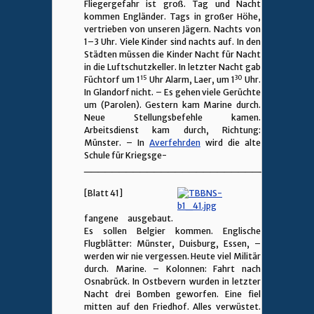
Fliegergefahr ist groß. Tag und Nacht
kommen Engländer. Tags in großer Höhe,
vertrieben von unseren Jägern. Nachts von
1–3 Uhr. Viele Kinder sind nachts auf. In den
Städten müssen die Kinder Nacht für Nacht
in die Luftschutzkeller. In letzter Nacht gab
15
30
Füchtorf um 1
Uhr Alarm, Laer, um 1
Uhr.
In Glandorf nicht. – Es gehen viele Gerüchte
um (Parolen). Gestern kam Marine durch.
Neue Stellungsbefehle kamen.
Arbeitsdienst kam durch, Richtung:
Münster. – In
Averfehrden
wird die alte
Schule für Kriegsge-
________________________________
[Blatt 41]
fangene ausgebaut.
Es sollen Belgier kommen. Englische
Flugblätter: Münster, Duisburg, Essen, –
werden wir nie vergessen. Heute viel Militär
durch. Marine. – Kolonnen: Fahrt nach
Osnabrück. In Ostbevern wurden in letzter
Nacht drei Bomben geworfen. Eine fiel
mitten auf den Friedhof. Alles verwüstet.