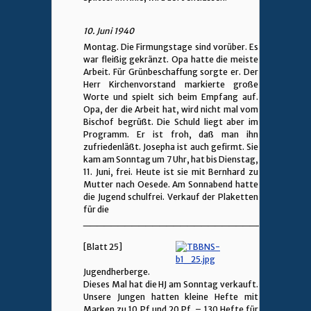
10. Juni 1940
Montag. Die Firmungstage sind vorüber. Es
war fleißig gekränzt. Opa hatte die meiste
Arbeit. Für Grünbeschaffung sorgte er. Der
Herr Kirchenvorstand markierte große
Worte und spielt sich beim Empfang auf.
Opa, der die Arbeit hat, wird nicht mal vom
Bischof begrüßt. Die Schuld liegt aber im
Programm. Er ist froh, daß man ihn
zufriedenläßt. Josepha ist auch gefirmt. Sie
kam am Sonntag um 7 Uhr, hat bis Dienstag,
11. Juni, frei. Heute ist sie mit Bernhard zu
Mutter nach Oesede. Am Sonnabend hatte
die Jugend schulfrei. Verkauf der Plaketten
für die
________________________________
[Blatt 25]
Jugendherberge.
Dieses Mal hat die HJ am Sonntag verkauft.
Unsere Jungen hatten kleine Hefte mit
Marken zu 10 Pf und 20 Pf. – 130 Hefte für