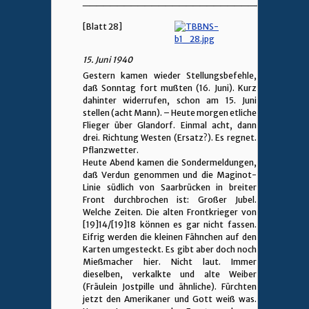
________________________________
[Blatt 28]
15. Juni 1940
Gestern kamen wieder Stellungsbefehle,
daß Sonntag fort mußten (16. Juni). Kurz
dahinter widerrufen, schon am 15. Juni
stellen (acht Mann). – Heute morgen etliche
Flieger über Glandorf. Einmal acht, dann
drei. Richtung Westen (Ersatz?). Es regnet.
Pflanzwetter.
Heute Abend kamen die Sondermeldungen,
daß Verdun genommen und die Maginot-
Linie südlich von Saarbrücken in breiter
Front durchbrochen ist: Großer Jubel.
Welche Zeiten. Die alten Frontkrieger von
[19]14/[19]18 können es gar nicht fassen.
Eifrig werden die kleinen Fähnchen auf den
Karten umgesteckt. Es gibt aber doch noch
Mießmacher hier. Nicht laut. Immer
dieselben, verkalkte und alte Weiber
(Fräulein Jostpille und ähnliche). Fürchten
jetzt den Amerikaner und Gott weiß was.