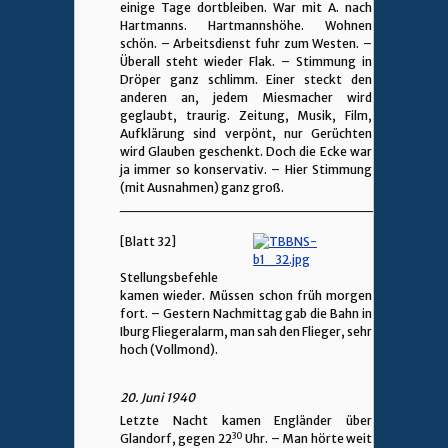
einige Tage dortbleiben. War mit A. nach
Hartmanns. Hartmannshöhe. Wohnen
schön. – Arbeitsdienst fuhr zum Westen. –
Überall steht wieder Flak. – Stimmung in
Dröper ganz schlimm. Einer steckt den
anderen an, jedem Miesmacher wird
geglaubt, traurig. Zeitung, Musik, Film,
Aufklärung sind verpönt, nur Gerüchten
wird Glauben geschenkt. Doch die Ecke war
ja immer so konservativ. – Hier Stimmung
(mit Ausnahmen) ganz groß.
________________________________
[Blatt 32]
Stellungsbefehle
kamen wieder. Müssen schon früh morgen
fort. – Gestern Nachmittag gab die Bahn in
Iburg Fliegeralarm, man sah den Flieger, sehr
hoch (Vollmond).
20. Juni 1940
Letzte Nacht kamen Engländer über
30
Glandorf, gegen 22
Uhr. – Man hörte weit