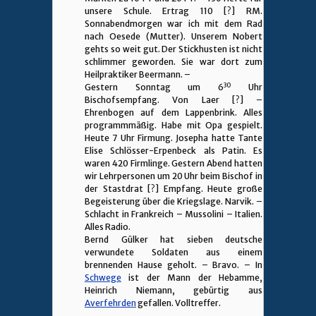
unsere Schule. Ertrag 110 [?] RM.
Sonnabendmorgen war ich mit dem Rad
nach Oesede (Mutter). Unserem Nobert
gehts so weit gut. Der Stickhusten ist nicht
schlimmer geworden. Sie war dort zum
Heilpraktiker Beermann. –
30
Gestern Sonntag um 6
Uhr
Bischofsempfang. Von Laer [?] –
Ehrenbogen auf dem Lappenbrink. Alles
programmmäßig. Habe mit Opa gespielt.
Heute 7 Uhr Firmung. Josepha hatte Tante
Elise Schlösser-Erpenbeck als Patin. Es
waren 420 Firmlinge. Gestern Abend hatten
wir Lehrpersonen um 20 Uhr beim Bischof in
der Stastdrat [?] Empfang. Heute große
Begeisterung über die Kriegslage. Narvik. –
Schlacht in Frankreich – Mussolini – Italien.
Alles Radio.
Bernd Gülker hat sieben deutsche
verwundete Soldaten aus einem
brennenden Hause geholt. – Bravo. – In
Schwege
ist der Mann der Hebamme,
Heinrich Niemann, gebürtig aus
Averfehrden
gefallen. Volltreffer.
________________________________