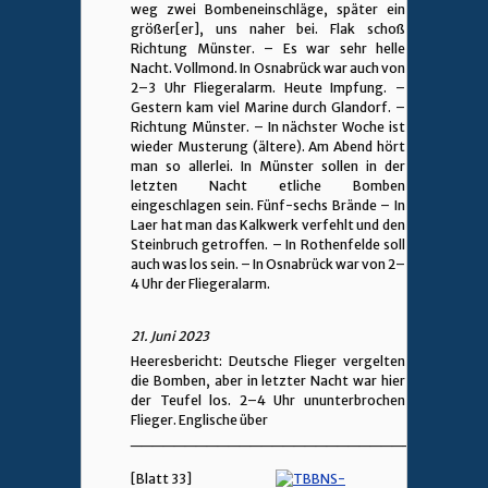
weg zwei Bombeneinschläge, später ein
größer[er], uns naher bei. Flak schoß
Richtung Münster. – Es war sehr helle
Nacht. Vollmond. In Osnabrück war auch von
2–3 Uhr Fliegeralarm. Heute Impfung. –
Gestern kam viel Marine durch Glandorf. –
Richtung Münster. – In nächster Woche ist
wieder Musterung (ältere). Am Abend hört
man so allerlei. In Münster sollen in der
letzten Nacht etliche Bomben
eingeschlagen sein. Fünf-sechs Brände – In
Laer hat man das Kalkwerk verfehlt und den
Steinbruch getroffen. – In Rothenfelde soll
auch was los sein. – In Osnabrück war von 2–
4 Uhr der Fliegeralarm.
21. Juni 2023
Heeresbericht: Deutsche Flieger vergelten
die Bomben, aber in letzter Nacht war hier
der Teufel los. 2–4 Uhr ununterbrochen
Flieger. Englische über
________________________________
[Blatt 33]