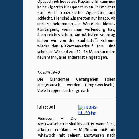
Opa, schrieb heute aus Kapanne. Er kann nun
keine Zigarren für Opa schicken. Es ist nichts
gut. Auch französische Zigaretten sind
schlecht. Hier sind Zigaretten nur knapp. Ab
und zu bekommen die Wirte ein kleines
Kontingent, wenn man Verbindung hat,
dann reichts schon. Am nächsten Sonntag
haben wir von der San[itäts?] Kolonne
wieder den Plakettenverkauf. 1400 sind
schon da. Wir sind von 32–34 Mann nur mehr
neun Mann, alles andere ist eingezogen.
17. Juni 1940
Die Glandorfer Gefangenen sollen
ausgetauscht werden (umgewechselt).
Viele Truppendurchzüge nach
________________________________
[Blatt 30]
Münster. – Die
Westwallarbeiter sind bis auf 15 Mann fort,
arbeiten in Glane. – Mußmann muß am
Mittwoch mit seinem Lastwagen nach