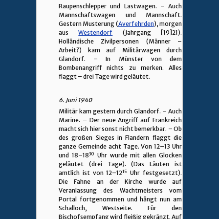
Raupenschlepper und Lastwagen. – Auch
Mannschaftswagen und Mannschaft.
Gestern Musterung (
Averfehrden
), morgen
aus
Westendorf
(Jahrgang [19]21).
Holländische Zivilpersonen (Männer –
Arbeit?) kam auf Militärwagen durch
Glandorf. – In Münster von dem
Bombenangriff nichts zu merken. Alles
flaggt – drei Tage wird geläutet.
6. Juni 1940
Militär kam gestern durch Glandorf. – Auch
Marine. – Der neue Angriff auf Frankreich
macht sich hier sonst nicht bemerkbar. – Ob
des großen Sieges in Flandern flaggt die
ganze Gemeinde acht Tage. Von 12–13 Uhr
30
und 18–18
Uhr wurde mit allen Glocken
geläutet (drei Tage). (Das Läuten ist
15
amtlich ist von 12–12
Uhr festgesetzt).
Die Fahne an der Kirche wurde auf
Veranlassung des Wachtmeisters vom
Portal fortgenommen und hängt nun am
Schalloch, Westseite. Für den
Bischofsempfang wird fleißig gekränzt. Auf