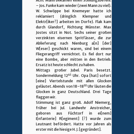
Acht Mann bekamen einen Stellungsbefehl.
– Jos. Funke kam wieder (zwei Mann zu viel).
W. Schwöppe bei Knemeyer hatte ich
reklamiert (dringlich Klempner und
Elektr[iker?] arbeiten im Dorfe). Flak kam
durch Glandorf, Richtung Münster. Max
Jostes sitzt in Not. Sechs seiner großen
verzinkten eisernen Spritfässer, die zur
Ablieferung nach Nienburg a[n] [der]
W[eser] geschickt waren, sind bei einem
Fliegerangriff vernichtet. Es fiel dort nur
eine Bombe, aber mitten in den Betrieb.
Ersatz ist heute schlecht zu haben.
Mittags großer Jubel. Paris besetzt.
45
Sondermeldung 12
Uhr. Opa [hat] sofort
[eine] Viertelstunde mit allen Glocken
30
geläutet. Abends von 18–18
Uhr läuten die
Glocken in ganz Deutschland. Drei Tage
flaggen wir.
Stimmung ist ganz groß. Adolf Niemerg,
früher bei Jul. Landwehr Anstreicher,
geboren aus Füchtorf in ei[nem]
I[nfanterie] R[egiment] [?] wurde zum
Leutnant befördert. Hatte vor Jahren als
erster mit die hiesige H. J. [gegründet].