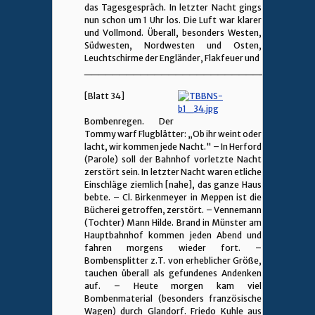
das Tagesgespräch. In letzter Nacht gings
nun schon um 1 Uhr los. Die Luft war klarer
und Vollmond. Überall, besonders Westen,
Südwesten, Nordwesten und Osten,
Leuchtschirme der Engländer, Flakfeuer und
________________________________
[Blatt 34]
Bombenregen. Der
Tommy warf Flugblätter: „Ob ihr weint oder
lacht, wir kommen jede Nacht." – In Herford
(Parole) soll der Bahnhof vorletzte Nacht
zerstört sein. In letzter Nacht waren etliche
Einschläge ziemlich [nahe], das ganze Haus
bebte. – Cl. Birkenmeyer in Meppen ist die
Bücherei getroffen, zerstört. – Vennemann
(Tochter) Mann Hilde. Brand in Münster am
Hauptbahnhof kommen jeden Abend und
fahren morgens wieder fort. –
Bombensplitter z.T. von erheblicher Größe,
tauchen überall als gefundenes Andenken
auf. – Heute morgen kam viel
Bombenmaterial (besonders französische
Wagen) durch Glandorf. Friedo Kuhle aus