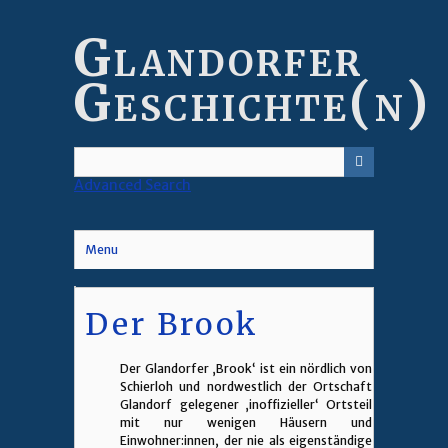
Skip
to
Glandorfer
main
content
Geschichte(n)
Advanced Search
Menu
Der Brook
Der Glandorfer ‚Brook‘ ist ein nördlich von
Schierloh und nordwestlich der Ortschaft
Glandorf gelegener ‚inoffizieller‘ Ortsteil
mit nur wenigen Häusern und
Einwohner:innen, der nie als eigenständige