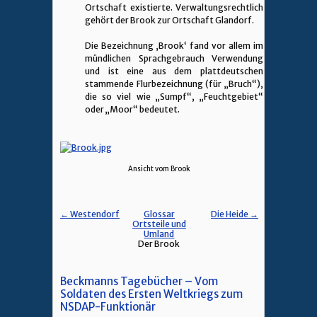
Ortschaft existierte. Verwaltungsrechtlich
gehört der Brook zur Ortschaft Glandorf.
Die Bezeichnung ‚Brook‘ fand vor allem im
mündlichen Sprachgebrauch Verwendung
und ist eine aus dem plattdeutschen
stammende Flurbezeichnung (für „Bruch“),
die so viel wie „Sumpf“, „Feuchtgebiet“
oder „Moor“ bedeutet.
Ansicht vom Brook
← Westendorf
Glossar
Die Heide →
Ortsteile und
Umland
Der Brook
Beckmanns Tagebücher – Vom
Soldaten des Ersten Weltkriegs zum
NSDAP-Funktionär