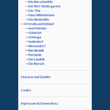
Die Merschmühle
Der NSV-Kindergarten
Der Thie
Haus Wibbelsmann
Die Windmühle
Ortsteile und Umland
Averfehrden
Schierloh
Schwege
Sudendorf
Westendorf
Der Brook
Die Heide
Der Laudiek
Die Mersch
Literatur und Quellen
Credits
Impressum & Datenschutz