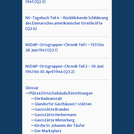
1945 (Q2.3)
NS-Tagebuch Teil 4 – Rückblickende Schilderung
des Einmarsches amerikanischer Streitkräfte
(Q2.4)
NSDAP-Ortsgruppen-Chronik Teil 1 – 1933 bis
28. Juni 1943 (Q3.1)
NSDAP-Ortsgruppen-Chronik Teil 2 – 30. Juni
1943 bis 30. April 1944 (Q3.2)
Glossar
Plätze/Orte/Gebäude/Einrichtungen
Die Badeanstalt
Glandorfer Gasthäuser/-stätten
Gaststätte Brandes
Gaststätte Herbermann
Gaststätte Winterberg
Kirche St. Johannis der Täufer
Der Marktplatz