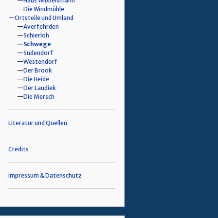
Haus Wibbelsmann
Die Windmühle
Ortsteile und Umland
Averfehrden
Schierloh
Schwege
Sudendorf
Westendorf
Der Brook
Die Heide
Der Laudiek
Die Mersch
Literatur und Quellen
Credits
Impressum & Datenschutz