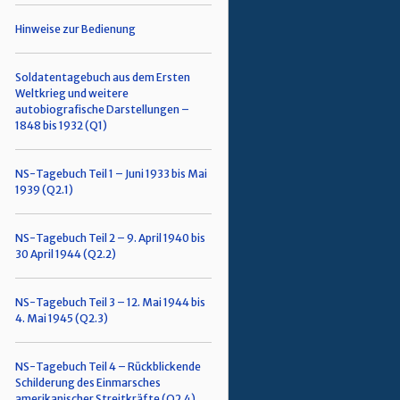
Hinweise zur Bedienung
Soldatentagebuch aus dem Ersten
Weltkrieg und weitere
autobiografische Darstellungen –
1848 bis 1932 (Q1)
NS-Tagebuch Teil 1 – Juni 1933 bis Mai
1939 (Q2.1)
NS-Tagebuch Teil 2 – 9. April 1940 bis
30 April 1944 (Q2.2)
NS-Tagebuch Teil 3 – 12. Mai 1944 bis
4. Mai 1945 (Q2.3)
NS-Tagebuch Teil 4 – Rückblickende
Schilderung des Einmarsches
amerikanischer Streitkräfte (Q2.4)