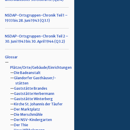
NSDAP-Ortsgruppen-Chronik Teil 1 –
1933 bis 28. Juni 1943 (Q3.1)
NSDAP-Ortsgruppen-Chronik Teil 2 –
30. Juni 1943 bis 30. April 1944 (Q3.2)
Glossar
Plätze/Orte/Gebäude/Einrichtungen
Die Badeanstalt
Glandorfer Gasthäuser/-
stätten
Gaststätte Brandes
Gaststätte Herbermann
Gaststätte Winterberg
Kirche St. Johannis der Täufer
Der Marktplatz
Die Merschmühle
Der NSV-Kindergarten
Der Thie