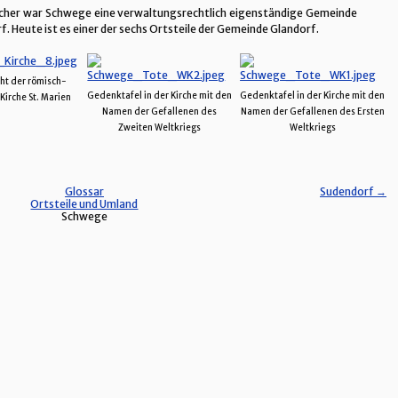
ücher war Schwege eine verwaltungsrechtlich eigenständige Gemeinde
 Heute ist es einer der sechs Ortsteile der Gemeinde Glandorf.
cht der römisch-
Gedenktafel in der Kirche mit den
Gedenktafel in der Kirche mit den
Kirche St. Marien
Namen der Gefallenen des
Namen der Gefallenen des Ersten
Zweiten Weltkriegs
Weltkriegs
Glossar
Sudendorf →
Ortsteile und Umland
Schwege