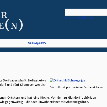
er
Advanced Search
e(n)
NGHM@UOS
ge Dorfbauerschaft. Sie liegt etwa
dorf und fünf Kilometer westlich
Ortsschild mit plattdeutscher Ortsbezeichnung.
senen Ortskern und hat eine Kirche. Von den zu Glandorf gehörigen
 wie gegenwärtig – die nach Einwohner:innen mit Abstand größte.