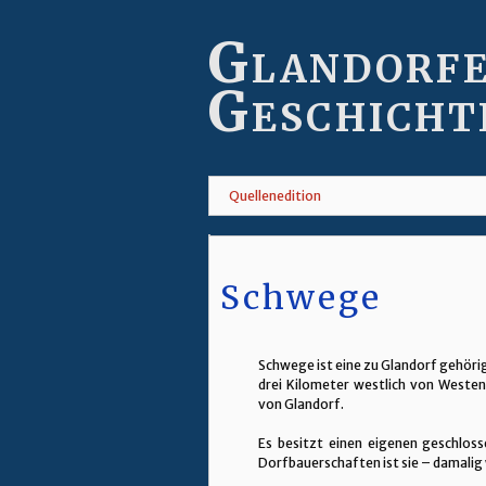
Skip
to
Glandorf
main
content
Geschicht
Quellenedition
Schwege
Schwege ist eine zu Glandorf gehöri
drei Kilometer westlich von Westen
von Glandorf.
Es besitzt einen eigenen geschlos
Dorfbauerschaften ist sie – damalig