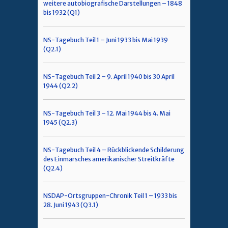
weitere autobiografische Darstellungen – 1848
bis 1932 (Q1)
NS-Tagebuch Teil 1 – Juni 1933 bis Mai 1939
(Q2.1)
NS-Tagebuch Teil 2 – 9. April 1940 bis 30 April
1944 (Q2.2)
NS-Tagebuch Teil 3 – 12. Mai 1944 bis 4. Mai
1945 (Q2.3)
NS-Tagebuch Teil 4 – Rückblickende Schilderung
des Einmarsches amerikanischer Streitkräfte
(Q2.4)
NSDAP-Ortsgruppen-Chronik Teil 1 – 1933 bis
28. Juni 1943 (Q3.1)