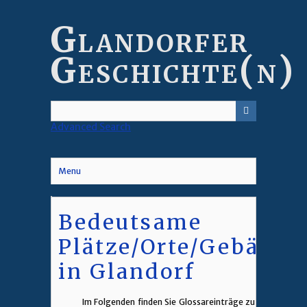
Skip
to
Glandorfer
main
content
Geschichte(n)
Advanced Search
Menu
Bedeutsame
Plätze/Orte/Gebäude
in Glandorf
Im Folgenden finden Sie Glossareinträge zu