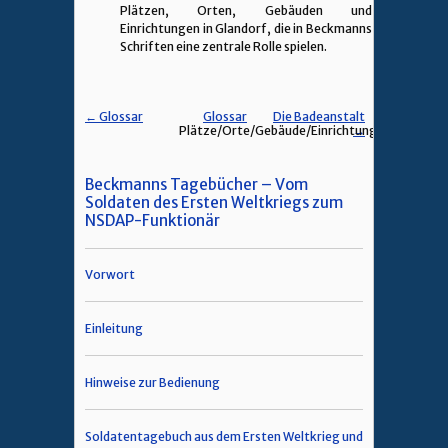
Plätzen, Orten, Gebäuden und
Einrichtungen in Glandorf, die in Beckmanns
Schriften eine zentrale Rolle spielen.
← Glossar
Glossar
Die Badeanstalt
Plätze/Orte/Gebäude/Einrichtungen
→
Beckmanns Tagebücher – Vom
Soldaten des Ersten Weltkriegs zum
NSDAP-Funktionär
Vorwort
Einleitung
Hinweise zur Bedienung
Soldatentagebuch aus dem Ersten Weltkrieg und