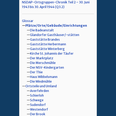
NSDAP-Ortsgruppen-Chronik Teil 2 – 30. Juni
1943 bis 30. April 1944 (Q3.2)
Glossar
Plätze/Orte/Gebäude/Einrichtungen
Die Badeanstalt
Glandorfer Gasthäuser/-stätten
Gaststätte Brandes
Gaststätte Herbermann
Gaststätte Winterberg
Kirche St. Johannis der Täufer
Der Marktplatz
Die Merschmühle
Der NSV-Kindergarten
Der Thie
Haus Wibbelsmann
Die Windmühle
Ortsteile und Umland
Averfehrden
Schierloh
Schwege
Sudendorf
Westendorf
Der Brook