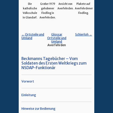
Die
Großer 1979
Ansicht von
Plakete auf
katholische
gehobener
Averfehrden.
Averfehrdener
Volksschule
Findling in
Findling.
in Glandorf.
Averfehrden.
← Ortsteile und
Glossar
Schierloh →
Umland
Ortsteile und
Umland
Averfehrden
Beckmanns Tagebücher – Vom
Soldaten des Ersten Weltkriegs zum
NSDAP-Funktionär
Vorwort
Einleitung
Hinweise zur Bedienung