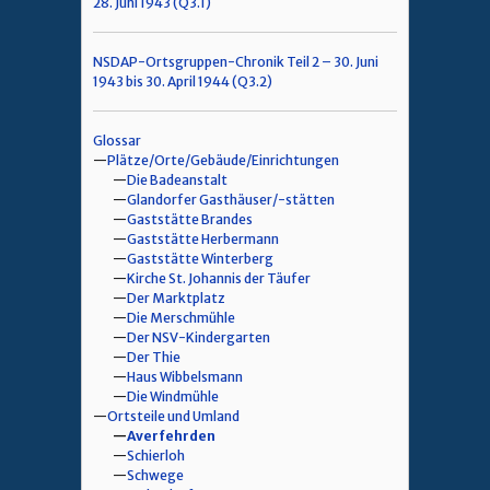
28. Juni 1943 (Q3.1)
NSDAP-Ortsgruppen-Chronik Teil 2 – 30. Juni
1943 bis 30. April 1944 (Q3.2)
Glossar
Plätze/Orte/Gebäude/Einrichtungen
Die Badeanstalt
Glandorfer Gasthäuser/-stätten
Gaststätte Brandes
Gaststätte Herbermann
Gaststätte Winterberg
Kirche St. Johannis der Täufer
Der Marktplatz
Die Merschmühle
Der NSV-Kindergarten
Der Thie
Haus Wibbelsmann
Die Windmühle
Ortsteile und Umland
Averfehrden
Schierloh
Schwege