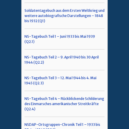
Soldatentagebuch aus dem Ersten Weltkrieg und
weitere autobiografische Darstellungen – 1848
bis 1932 (Q1)
NS-Tagebuch Teil 1 – Juni 1933 bis Mai 1939
(Q2.1)
NS-Tagebuch Teil 2 – 9. April 1940 bis 30 April
1944 (Q2.2)
NS-Tagebuch Teil 3 – 12. Mai 1944 bis 4. Mai
1945 (Q2.3)
NS-Tagebuch Teil 4 – Rückblickende Schilderung
des Einmarsches amerikanischer Streitkräfte
(Q2.4)
NSDAP-Ortsgruppen-Chronik Teil 1 – 1933 bis