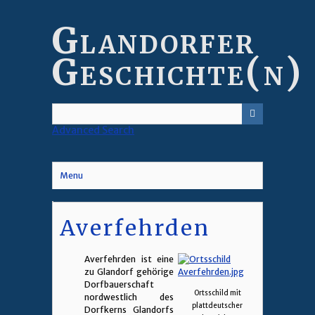
Skip
to
Glandorfer
main
content
Geschichte(n)
Advanced Search
Menu
Averfehrden
Averfehrden ist eine
zu Glandorf gehörige
Dorfbauerschaft
Ortsschild mit
nordwestlich des
plattdeutscher
Dorfkerns Glandorfs