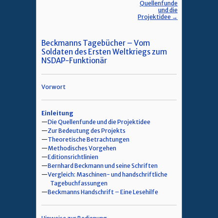
Quellenfunde
und die
Projektidee →
Beckmanns Tagebücher – Vom
Soldaten des Ersten Weltkriegs zum
NSDAP-Funktionär
Vorwort
Einleitung
Die Quellenfunde und die Projektidee
Zur Bedeutung des Projekts
Theoretische Betrachtungen
Methodisches Vorgehen
Editionsrichtlinien
Bernhard Beckmann und seine Schriften
Vergleich: Maschinen- und handschriftliche
Tagebuchfassungen
Beckmanns Handschrift – Eine Lesehilfe