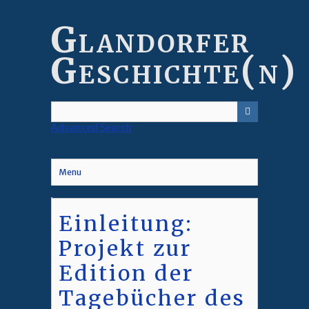
Skip
to
Glandorfer
main
content
Geschichte(n)
Advanced Search
Menu
Einleitung:
Projekt zur
Edition der
Tagebücher des