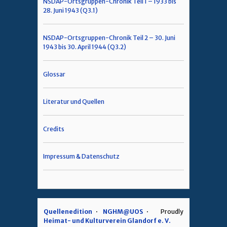
NSDAP-Ortsgruppen-Chronik Teil 1 – 1933 bis
28. Juni 1943 (Q3.1)
NSDAP-Ortsgruppen-Chronik Teil 2 – 30. Juni
1943 bis 30. April 1944 (Q3.2)
Glossar
Literatur und Quellen
Credits
Impressum & Datenschutz
Quellenedition
NGHM@UOS
Proudly
Heimat- und Kulturverein Glandorf e. V.