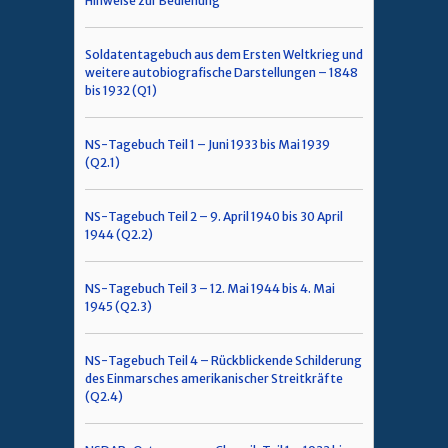
Hinweise zur Bedienung
Soldatentagebuch aus dem Ersten Weltkrieg und
weitere autobiografische Darstellungen – 1848
bis 1932 (Q1)
NS-Tagebuch Teil 1 – Juni 1933 bis Mai 1939
(Q2.1)
NS-Tagebuch Teil 2 – 9. April 1940 bis 30 April
1944 (Q2.2)
NS-Tagebuch Teil 3 – 12. Mai 1944 bis 4. Mai
1945 (Q2.3)
NS-Tagebuch Teil 4 – Rückblickende Schilderung
des Einmarsches amerikanischer Streitkräfte
(Q2.4)