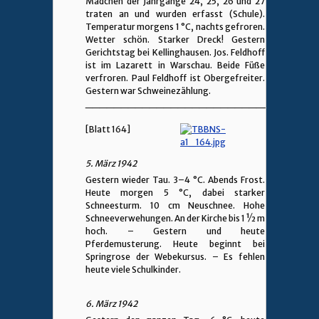
Mädchen der Jahrgänge 24, 25, 26 und 27
traten an und wurden erfasst (Schule).
Temperatur morgens 1 °C, nachts gefroren.
Wetter schön. Starker Dreck! Gestern
Gerichtstag bei Kellinghausen. Jos. Feldhoff
ist im Lazarett in Warschau. Beide Füße
verfroren. Paul Feldhoff ist Obergefreiter.
Gestern war Schweinezählung.
________________________________
[Blatt 164]
5. März 1942
Gestern wieder Tau. 3–4 °C. Abends Frost.
Heute morgen 5 °C, dabei starker
Schneesturm. 10 cm Neuschnee. Hohe
Schneeverwehungen. An der Kirche bis 1 ½ m
hoch. – Gestern und heute
Pferdemusterung. Heute beginnt bei
Springrose der Webekursus. – Es fehlen
heute viele Schulkinder.
6. März 1942