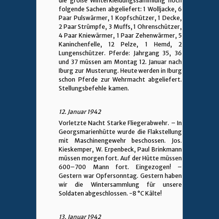
die große Winterkleidungssammlung noch
folgende Sachen abgeliefert: 1 Wolljacke, 6
Paar Pulswärmer, 1 Kopfschützer, 1 Decke,
2 Paar Strümpfe, 3 Muffs, 1 Ohrenschützer,
4 Paar Kniewärmer, 1 Paar Zehenwärmer, 5
Kaninchenfelle, 12 Pelze, 1 Hemd, 2
Lungenschützer. Pferde: Jahrgang 35, 36
und 37 müssen am Montag 12. Januar nach
Iburg zur Musterung. Heute werden in Iburg
schon Pferde zur Wehrmacht abgeliefert.
Stellungsbefehle kamen.
12. Januar 1942
Vorletzte Nacht Starke Fliegerabwehr. – In
Georgsmarienhütte wurde die Flakstellung
mit Maschinengewehr beschossen. Jos.
Kieskemper, W. Erpenbeck, Paul Brinkmann
müssen morgen fort. Auf der Hütte müssen
600–700 Mann fort. Eingezogen! –
Gestern war Opfersonntag. Gestern haben
wir die Wintersammlung für unsere
Soldaten abgeschlossen. -8 °C Kälte!
13. Januar 1942