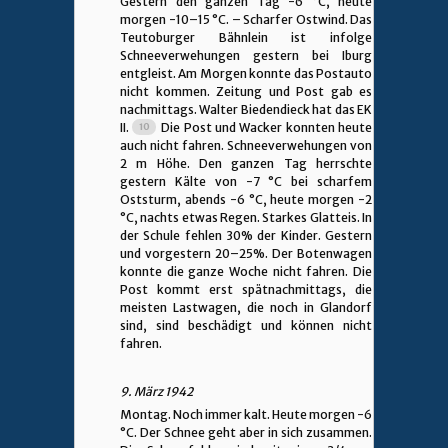
Gestern den ganzen Tag -6 °C, heute
morgen -10–15 °C. – Scharfer Ostwind. Das
Teutoburger Bähnlein ist infolge
Schneeverwehungen gestern bei Iburg
entgleist. Am Morgen konnte das Postauto
nicht kommen. Zeitung und Post gab es
nachmittags. Walter Biedendieck hat das EK
II.
Die Post und Wacker konnten heute
auch nicht fahren. Schneeverwehungen von
2 m Höhe. Den ganzen Tag herrschte
gestern Kälte von -7 °C bei scharfem
Oststurm, abends -6 °C, heute morgen -2
°C, nachts etwas Regen. Starkes Glatteis. In
der Schule fehlen 30% der Kinder. Gestern
und vorgestern 20–25%. Der Botenwagen
konnte die ganze Woche nicht fahren. Die
Post kommt erst spätnachmittags, die
meisten Lastwagen, die noch in Glandorf
sind, sind beschädigt und können nicht
fahren.
9. März 1942
Montag. Noch immer kalt. Heute morgen -6
°C. Der Schnee geht aber in sich zusammen.