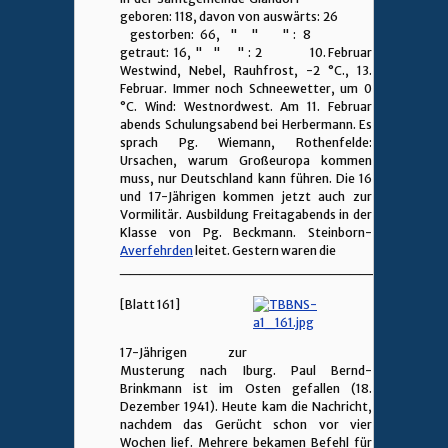
geboren: 118, davon von auswärts: 26
gestorben: 66, " " " : 8
getraut: 16, " " " : 2 10. Februar
Westwind, Nebel, Rauhfrost, -2 °C., 13.
Februar. Immer noch Schneewetter, um 0
°C. Wind: Westnordwest. Am 11. Februar
abends Schulungsabend bei Herbermann. Es
sprach Pg. Wiemann, Rothenfelde:
Ursachen, warum Großeuropa kommen
muss, nur Deutschland kann führen. Die 16
und 17-Jährigen kommen jetzt auch zur
Vormilitär. Ausbildung Freitagabends in der
Klasse von Pg. Beckmann. Steinborn-
Averfehrden
leitet. Gestern waren die
________________________________
[Blatt 161]
17-Jährigen zur
Musterung nach Iburg. Paul Bernd-
Brinkmann ist im Osten gefallen (18.
Dezember 1941). Heute kam die Nachricht,
nachdem das Gerücht schon vor vier
Wochen lief. Mehrere bekamen Befehl für