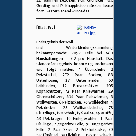
22 Mann eingezogen. Hch. Gründker, Jos.
Gerding und P. Knappheide müssen heute
fort. Gestern abend wurde das
________________________________
[Blatt 157]
Endergebnis der Woll-
und Winterkleidungssammlung
bekanntgemacht. 2092 Teile bei 660
Haushaltungen = 3,2 pro Haushalt. Das
Glandorfer Ergebnis konnte Pg. Beckmann
wie folgt melden: 4 Überschuhe, 2
Pelzstiefel, 272 Paar Socken, 88
Unterhosen, 27 Unterhemden, 53
Leibbinden, 17 Brustschützer, 205
Kopfschützer, 72 Paar Kniewärmer, 29
Ohrenschützer, 434 Paar Pulswärmer, 8
Wollwesten, 6 Pelzjacken, 76 Wolldecken, 4
Pelzdecken, 28 Wollhandschuhe, 78
Fäustlinge, 180 Schals, 196 Pelze, 49 Muffs,
43 Pelzkragen, 19 Einlegesohlen, 1 Paar
Füßlinge, 7 gegerbte Felle, 90 ungegerbte
Felle, 2 Paar Skier, 2 Pelzfußsäcke, 30
Stoffmäntel, 30 Filzhüte. – Pastor Schade,