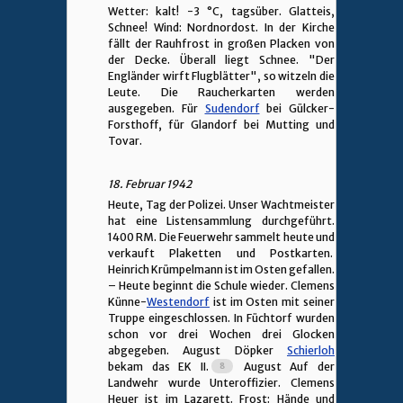
Wetter: kalt! -3 °C, tagsüber. Glatteis,
Schnee! Wind: Nordnordost. In der Kirche
fällt der Rauhfrost in großen Placken von
der Decke. Überall liegt Schnee. "Der
Engländer wirft Flugblätter", so witzeln die
Leute. Die Raucherkarten werden
ausgegeben. Für
Sudendorf
bei Gülcker-
Forsthoff, für Glandorf bei Mutting und
Tovar.
18. Februar 1942
Heute, Tag der Polizei. Unser Wachtmeister
hat eine Listensammlung durchgeführt.
1400 RM. Die Feuerwehr sammelt heute und
verkauft Plaketten und Postkarten.
Heinrich Krümpelmann ist im Osten gefallen.
– Heute beginnt die Schule wieder. Clemens
Künne-
Westendorf
ist im Osten mit seiner
Truppe eingeschlossen. In Füchtorf wurden
schon vor drei Wochen drei Glocken
abgegeben. August Döpker
Schierloh
bekam das EK II.
August Auf der
Landwehr wurde Unteroffizier. Clemens
Heuer ist im Lazarett. Frost: Hände und