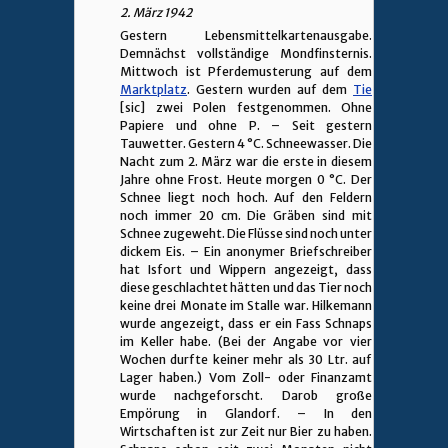
2. März 1942
Gestern Lebensmittelkartenausgabe.
Demnächst vollständige Mondfinsternis.
Mittwoch ist Pferdemusterung auf dem
Marktplatz
. Gestern wurden auf dem
Tie
[sic] zwei Polen festgenommen. Ohne
Papiere und ohne P. – Seit gestern
Tauwetter. Gestern 4 °C. Schneewasser. Die
Nacht zum 2. März war die erste in diesem
Jahre ohne Frost. Heute morgen 0 °C. Der
Schnee liegt noch hoch. Auf den Feldern
noch immer 20 cm. Die Gräben sind mit
Schnee zugeweht. Die Flüsse sind noch unter
dickem Eis. – Ein anonymer Briefschreiber
hat Isfort und Wippern angezeigt, dass
diese geschlachtet hätten und das Tier noch
keine drei Monate im Stalle war. Hilkemann
wurde angezeigt, dass er ein Fass Schnaps
im Keller habe. (Bei der Angabe vor vier
Wochen durfte keiner mehr als 30 Ltr. auf
Lager haben.) Vom Zoll- oder Finanzamt
wurde nachgeforscht. Darob große
Empörung in Glandorf. – In den
Wirtschaften ist zur Zeit nur Bier zu haben.