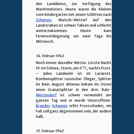
den Landdienst, zur Verfügung des
Wachtmeisters. Heute waren die Kleinen
vom Kindergarten mit einem Schlitten nach
Schwege
. Matsch-Wetter! Auf den
Landstraßen ist schwer fahren und schlecht
weiterzukommen. Heute kam
Ferienverlängerung um zwei Tage bis
Mittwoch.
14. Februar 1942
Noch immer dasselbe Wetter. Letzte Nacht
10 cm Schnee, Sturm, um 0 °C, nachts Frost.
– Julius Landwehr ist im Lazarett.
Bombensplitter russischer Flieger, Splitter
im Bein. August Altenau bekam im Osten
einen Granatsplitter in den Arm. Balz-
Westendorf
ist schwer verwundet am
ganzen Tag und er wurde Unteroffizier.
Brandes
-
Schwege
erlitt Frostschaden, ein
Fuß soll ganz abgenommen sein, der andere
halb.
15. Februar 1942