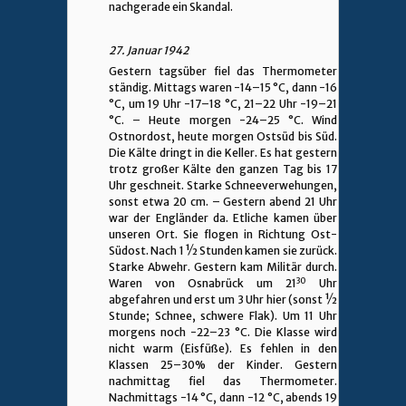
nachgerade ein Skandal.
27. Januar 1942
Gestern tagsüber fiel das Thermometer
ständig. Mittags waren -14–15 °C, dann -16
°C, um 19 Uhr -17–18 °C, 21–22 Uhr -19–21
°C. – Heute morgen -24–25 °C. Wind
Ostnordost, heute morgen Ostsüd bis Süd.
Die Kälte dringt in die Keller. Es hat gestern
trotz großer Kälte den ganzen Tag bis 17
Uhr geschneit. Starke Schneeverwehungen,
sonst etwa 20 cm. – Gestern abend 21 Uhr
war der Engländer da. Etliche kamen über
unseren Ort. Sie flogen in Richtung Ost-
Südost. Nach 1 ½ Stunden kamen sie zurück.
Starke Abwehr. Gestern kam Militär durch.
30
Waren von Osnabrück um 21
Uhr
abgefahren und erst um 3 Uhr hier (sonst ½
Stunde; Schnee, schwere Flak). Um 11 Uhr
morgens noch -22–23 °C. Die Klasse wird
nicht warm (Eisfüße). Es fehlen in den
Klassen 25–30% der Kinder. Gestern
nachmittag fiel das Thermometer.
Nachmittags -14 °C, dann -12 °C, abends 19