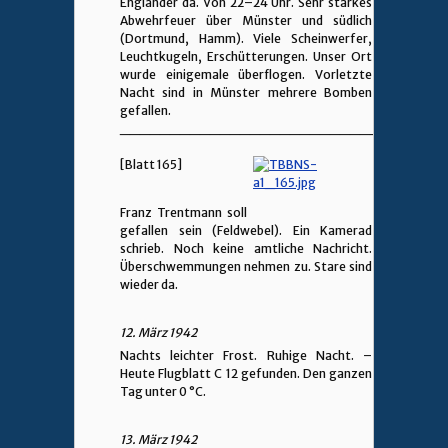
Engländer da. Von 22–24 Uhr. Sehr starkes
Abwehrfeuer über Münster und südlich
(Dortmund, Hamm). Viele Scheinwerfer,
Leuchtkugeln, Erschütterungen. Unser Ort
wurde einigemale überflogen. Vorletzte
Nacht sind in Münster mehrere Bomben
gefallen.
________________________________
[Blatt 165]
Franz Trentmann soll
gefallen sein (Feldwebel). Ein Kamerad
schrieb. Noch keine amtliche Nachricht.
Überschwemmungen nehmen zu. Stare sind
wieder da.
12. März 1942
Nachts leichter Frost. Ruhige Nacht. –
Heute Flugblatt C 12 gefunden. Den ganzen
Tag unter 0 °C.
13. März 1942