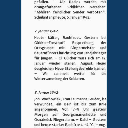
gefallen. – Alle Radios wurden mit
orangefarbenen Schildchen versehen:
"Abhören feindlicher Sender verboten".
Schulanfang heute, 5. Januar 1942.
7. Januar 1942
Heute kälter, Rauhfrost. Gestern bei
Gülcker-Forsthoff Besprechung der
Ortsgruppe mit Bürgermeister und
Bauernführer Einrichtung von Landjahrlager
für Jungen. – Cl. Gülcker muss sich am 12.
Januar wieder stellen. August Heuer
desgleichen Neue Stellungsbefehle kamen.
– Wir sammeln weiter für die
Wintersammlung der Soldaten.
8. Januar 1942
Joh. Wachowiak, Frau Laumanns Bruder, ist
verwundet, ein Bein ist bis zum Knie
angenommen. Von 7–9 Uhr gestern
Morgen auf Georgsmarienhütte und
Osnabrück Fliegeralarm. – Kalt! – Gestern
und heute starker Rauhfrost. -4 °C. – Aug.