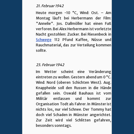
21. Februar 1942
Heute morgen -10 °C, Wind: Ost. – Am
Montag läuft bei Herbermann der Film:
"Annelie". Jos. Dallmöller hat einen Fuß
verforen. Bei Alex Herbermann ist vorletzte
Nacht gestohlen: Zucker. Bei Riesenbeck in
Schwege
112 Pfund Kaffee, Nüsse und
Rauchmaterial, das zur Verteilung kommen
sollte.
23. Februar 1942
Im Wetter scheint eine Veränderung
eintreten zu wollen. Gestern abend um 0 °C.
Wind: Nord (oberen Schichten West). Aug.
Knappheide soll den Russen in die Hände
gefallen sein. Oswald Bauhaus ist vom
Militär entlassen und kommt zur
Organisation Todt als Fahrer. In Münster ist
nichts los, nur viel Schnee. Der Tommy hat
doch viel Schaden in Münster angerichtet.
Zur Zeit wird viel Schlitten gefahren,
besonders sonntags.