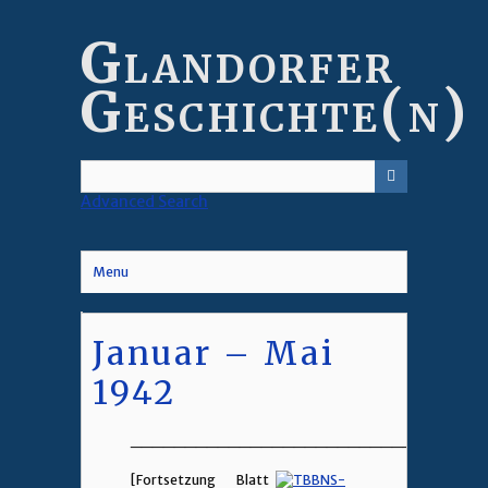
Skip
to
Glandorfer
main
content
Geschichte(n)
Advanced Search
Menu
Januar – Mai
1942
________________________________
[Fortsetzung Blatt