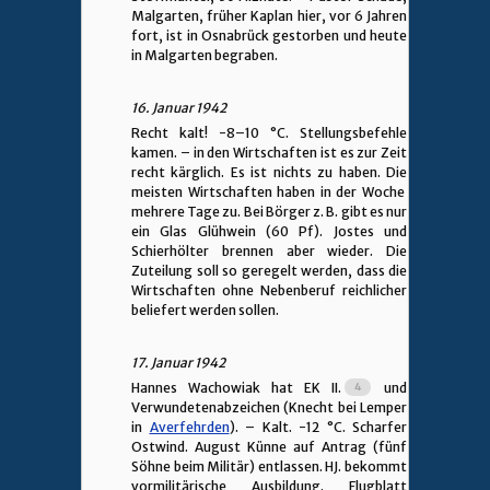
Malgarten, früher Kaplan hier, vor 6 Jahren
fort, ist in Osnabrück gestorben und heute
in Malgarten begraben.
16. Januar 1942
Recht kalt! -8–10 °C. Stellungsbefehle
kamen. – in den Wirtschaften ist es zur Zeit
recht kärglich. Es ist nichts zu haben. Die
meisten Wirtschaften haben in der Woche
mehrere Tage zu. Bei Börger z. B. gibt es nur
ein Glas Glühwein (60 Pf). Jostes und
Schierhölter brennen aber wieder. Die
Zuteilung soll so geregelt werden, dass die
Wirtschaften ohne Nebenberuf reichlicher
beliefert werden sollen.
17. Januar 1942
Hannes Wachowiak hat EK II.
und
Verwundetenabzeichen (Knecht bei Lemper
in
Averfehrden
). – Kalt. -12 °C. Scharfer
Ostwind. August Künne auf Antrag (fünf
Söhne beim Militär) entlassen. HJ. bekommt
vormilitärische Ausbildung. Flugblatt