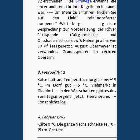
72 erschienen. – Bei
Schwege
erwähnt, die
unter anderem für ihre Kegelbahn bekannt
war. --- Um Mehr zu erfahren, klicken Sie
auf den Link!" rel="noreferrer
noopener">Winterberg gestern
Besprechung zur Vorbereitung der Röver
Fettspende (Bürgermeister und
Ortsbauernführer usw.). Haben pro ha. wie
50 Pf festgesetzt. August Obermeyer ist
verwundet. Granatsplitter im rechten
Oberarm.
3. Februar 1942
Kälte hält an. Temperatur morgens bis -19
°C. Im Dorf gut -15 °C. Viehmarkt in
Glandorf. – In den Wirtschaften gibt es des
Sonntagsmorgens jetzt Fleischbrühe. –
Sonst nichts los.
4. Februar 1942
Kälte 0 °C. Die ganze Nacht schneite es, 10–
15 cm. Gestern
________________________________