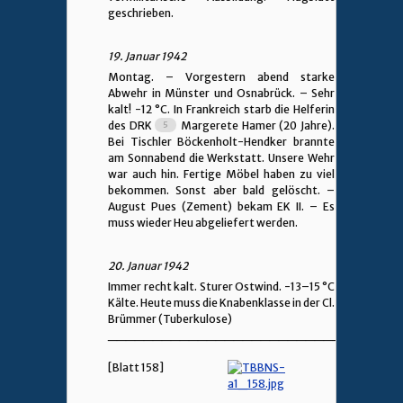
geschrieben.
19. Januar 1942
Montag. – Vorgestern abend starke
Abwehr in Münster und Osnabrück. – Sehr
kalt! -12 °C. In Frankreich starb die Helferin
des DRK
Margerete Hamer (20 Jahre).
Bei Tischler Böckenholt-Hendker brannte
am Sonnabend die Werkstatt. Unsere Wehr
war auch hin. Fertige Möbel haben zu viel
bekommen. Sonst aber bald gelöscht. –
August Pues (Zement) bekam EK II. – Es
muss wieder Heu abgeliefert werden.
20. Januar 1942
Immer recht kalt. Sturer Ostwind. -13–15 °C
Kälte. Heute muss die Knabenklasse in der Cl.
Brümmer (Tuberkulose)
________________________________
[Blatt 158]