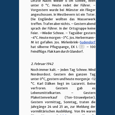
Letzte Nacht wieder 6 cm Schnee, eben
unter 0 °C. Heute redet der Führer. –
Vorgestern wurde bei Münster ein Flieger
angeschossen. In Westbevern ist ein Toter.
Die Engländer wollten das Wasserwerk
treffen. Trafen aber nichts. – Gestern abend
sprach der Führer. In der Ortsgruppe keine
Feier. –Wieder Schnee. – Tagsüber gestern
-4°C. Heute morgen -3°C. Jos. Herbermann-
M ist gefallen. Jos. Mirlenbrink-
Sudendorf
hat silberne Pflugspange, EK I.
– 100
Feindflüge. Flak kam durch Glandorf.
2. Februar 1942
Noch immer kalt. – Jeden Tag Schnee. Wind
Nordnordost. Gestern den ganzen Tag
unter 0°C, gestern und heute morgen je -12
°C. Karl Dälken liegt im Lazarett. Beine
verfroren. Gestern gab es
Lebensmittelkarten. – Gestern
Plakettenverkauf (Ton-Struwelpeter).
Gestern vormittag, Sonntag, traten die
Jahrgänge 24 und 25 an, zur Meldung der
vormilitärischen Ausbildung. Von 84 waren