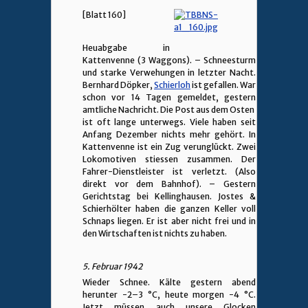
[Blatt 160]
Heuabgabe in
Kattenvenne (3 Waggons). – Schneesturm
und starke Verwehungen in letzter Nacht.
Bernhard Döpker,
Schierloh
ist gefallen. War
schon vor 14 Tagen gemeldet, gestern
amtliche Nachricht. Die Post aus dem Osten
ist oft lange unterwegs. Viele haben seit
Anfang Dezember nichts mehr gehört. In
Kattenvenne ist ein Zug verunglückt. Zwei
Lokomotiven stiessen zusammen. Der
Fahrer-Dienstleister ist verletzt. (Also
direkt vor dem Bahnhof). – Gestern
Gerichtstag bei Kellinghausen. Jostes &
Schierhölter haben die ganzen Keller voll
Schnaps liegen. Er ist aber nicht frei und in
den Wirtschaften ist nichts zu haben.
5. Februar 1942
Wieder Schnee. Kälte gestern abend
herunter -2–3 °C, heute morgen -4 °C.
Jetzt müssen auch unsere Glocken