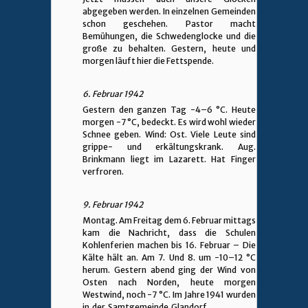
abgegeben werden. In einzelnen Gemeinden
schon geschehen. Pastor macht
Bemühungen, die Schwedenglocke und die
große zu behalten. Gestern, heute und
morgen läuft hier die Fettspende.
6. Februar 1942
Gestern den ganzen Tag -4–6 °C. Heute
morgen -7 °C, bedeckt. Es wird wohl wieder
Schnee geben. Wind: Ost. Viele Leute sind
grippe- und erkältungskrank. Aug.
Brinkmann liegt im Lazarett. Hat Finger
verfroren.
9. Februar 1942
Montag. Am Freitag dem 6. Februar mittags
kam die Nachricht, dass die Schulen
Kohlenferien machen bis 16. Februar – Die
Kälte hält an. Am 7. Und 8. um -10–12 °C
herum. Gestern abend ging der Wind von
Osten nach Norden, heute morgen
Westwind, noch -7 °C. Im Jahre 1941 wurden
in der Samtgemeinde Glandorf