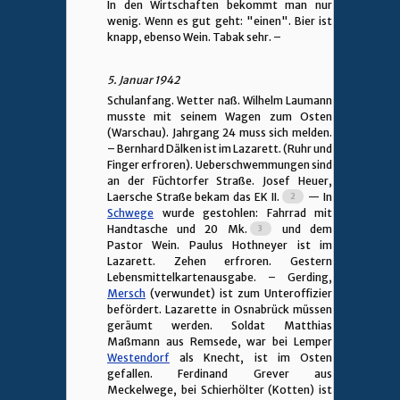
In den Wirtschaften bekommt man nur
wenig. Wenn es gut geht: "einen". Bier ist
knapp, ebenso Wein. Tabak sehr. –
5. Januar 1942
Schulanfang. Wetter naß. Wilhelm Laumann
musste mit seinem Wagen zum Osten
(Warschau). Jahrgang 24 muss sich melden.
– Bernhard Dälken ist im Lazarett. (Ruhr und
Finger erfroren). Ueberschwemmungen sind
an der Füchtorfer Straße. Josef Heuer,
Laersche Straße bekam das EK II.
— In
Schwege
wurde gestohlen: Fahrrad mit
Handtasche und 20 Mk.
und dem
Pastor Wein. Paulus Hothneyer ist im
Lazarett. Zehen erfroren. Gestern
Lebensmittelkartenausgabe. – Gerding,
Mersch
(verwundet) ist zum Unteroffizier
befördert. Lazarette in Osnabrück müssen
geräumt werden. Soldat Matthias
Maßmann aus Remsede, war bei Lemper
Westendorf
als Knecht, ist im Osten
gefallen. Ferdinand Grever aus
Meckelwege, bei Schierhölter (Kotten) ist