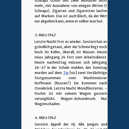
Schnaps schon seit zwei Monaten nicht
mehr, mit Ausnahme von einigen Wirten (1
Schnaps). Zigarren und Zigaretten laufen
auf Marken. Das ist auch Blech, da der Wirt
nur abgeben kann, wenn er selber was hat.
3. März 1942
Letzte Nacht fror es wieder. Gestern hat es
gründlich getaut, aber der Schnee liegt noch
hoch. Im Keller, überall, ist Wasser. Heute
muss Jahrgang 24 fort zum Arbeitsdienst.
Heute nachmittag müssen sich Jahrgang
24–27 in der Schule melden. Am Sonntag
wurden auf dem
Tie
[sic] zwei Verdächtige
festgenommen vom Wachtmeister
Hoffmann (Russen?) Sie kommen nach
Osnabrück. Letzte Nacht Mondfinsternis. –
Fischer ist mit seinem Wagen gestern
verunglückt. Wagen-Achsenbruch. Nur
Wagenschaden.
4. März 1942
Gestern Appell der HJ. Alle Jungen und