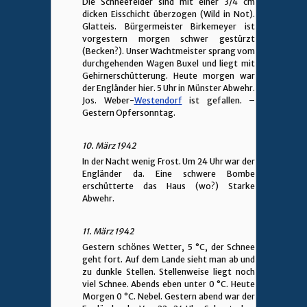
Die Schneefelder sind mit einer 3/4 cm
dicken Eisschicht überzogen (Wild in Not).
Glatteis. Bürgermeister Birkemeyer ist
vorgestern morgen schwer gestürzt
(Becken?). Unser Wachtmeister sprang vom
durchgehenden Wagen Buxel und liegt mit
Gehirnerschütterung. Heute morgen war
der Engländer hier. 5 Uhr in Münster Abwehr.
Jos. Weber-
Westendorf
ist gefallen. –
Gestern Opfersonntag.
10. März 1942
In der Nacht wenig Frost. Um 24 Uhr war der
Engländer da. Eine schwere Bombe
erschütterte das Haus (wo?) Starke
Abwehr.
11. März 1942
Gestern schönes Wetter, 5 °C, der Schnee
geht fort. Auf dem Lande sieht man ab und
zu dunkle Stellen. Stellenweise liegt noch
viel Schnee. Abends eben unter 0 °C. Heute
Morgen 0 °C. Nebel. Gestern abend war der