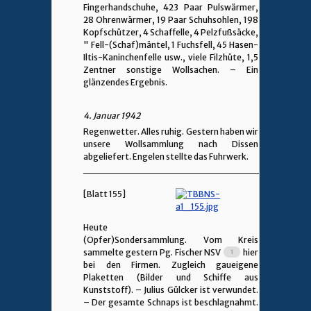
Fingerhandschuhe, 423 Paar Pulswärmer,
28 Ohrenwärmer, 19 Paar Schuhsohlen, 198
Kopfschützer, 4 Schaffelle, 4 Pelzfußsäcke,
" Fell-(Schaf)mäntel, 1 Fuchsfell, 45 Hasen-
Iltis-Kaninchenfelle usw., viele Filzhüte, 1,5
Zentner sonstige Wollsachen. – Ein
glänzendes Ergebnis.
4. Januar 1942
Regenwetter. Alles ruhig. Gestern haben wir
unsere Wollsammlung nach Dissen
abgeliefert. Engelen stellte das Fuhrwerk.
________________________________
[Blatt 155]
Heute
(Opfer)Sondersammlung. Vom Kreis
sammelte gestern Pg. Fischer NSV
hier
bei den Firmen. Zugleich gaueigene
Plaketten (Bilder und Schiffe aus
Kunststoff). – Julius Gülcker ist verwundet.
– Der gesamte Schnaps ist beschlagnahmt.