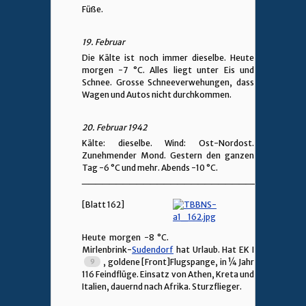
Füße.
19. Februar
Die Kälte ist noch immer dieselbe. Heute
morgen -7 °C. Alles liegt unter Eis und
Schnee. Grosse Schneeverwehungen, dass
Wagen und Autos nicht durchkommen.
20. Februar 1942
Kälte: dieselbe. Wind: Ost-Nordost.
Zunehmender Mond. Gestern den ganzen
Tag -6 °C und mehr. Abends -10 °C.
________________________________
[Blatt 162]
Heute morgen -8 °C.
Mirlenbrink-
Sudendorf
hat Urlaub. Hat EK I
, goldene [Front]Flugspange, in ¼ Jahr
116 Feindflüge. Einsatz von Athen, Kreta und
Italien, dauernd nach Afrika. Sturzflieger.