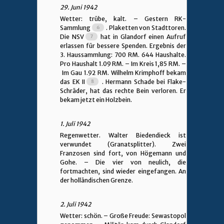
29. Juni 1942
Wetter: trübe, kalt. – Gestern RK-
Sammlung
. Plaketten von Stadttoren.
Die NSV
hat in Glandorf einen Aufruf
erlassen für bessere Spenden. Ergebnis der
3. Haussammlung: 700 RM. 644 Haushalte.
Pro Haushalt 1.09 RM. – Im Kreis 1,85 RM. –
Im Gau 1.92 RM. Wilhelm Krimphoff bekam
das EK II
. Hermann Schade bei Flake-
Schräder, hat das rechte Bein verloren. Er
bekam jetzt ein Holzbein.
1. Juli 1942
Regenwetter. Walter Biedendieck ist
verwundet (Granatsplitter). Zwei
Franzosen sind fort, von Högemann und
Gohe. – Die vier von neulich, die
fortmachten, sind wieder eingefangen. An
der holländischen Grenze.
2. Juli 1942
Wetter: schön. – Große Freude: Sewastopol