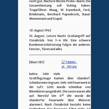
recht gut. Nächste Woche Probe-Alarm. Die
Gesamtleistung soll Sicking haben.
Truppführer: Maag, W. Erpenbeck, Ferd,
Brinkmann, Bernhard Papenbrock, Bauer
Mennemann und Stapel.
10. August 1942
10. August. Letzte Nacht Großangriff auf
Osnabrück. Von 3–4 Uhr. Eine schwere
Bombenerschütterung folgte der anderen.
Fenster, Türen und alles
________________________________
[Blatt 185]
bebte. Sehr viele
Großflugzeuge kamen über Glandorf.
Schießereien ringsum. Sehr viel Feuerwerk in
der Luft. Licht wurde scheinbar von
Ibbenbüren ausgedreht. Die Leute waren alle
30
auf. Nervös! Um 4
Uhr wurde die
Glandorfer Feuerwehr über Münster
alarmiert. Nach Osnabrück besteht keine
Verbindung. Das Postauto fährt nicht. 40