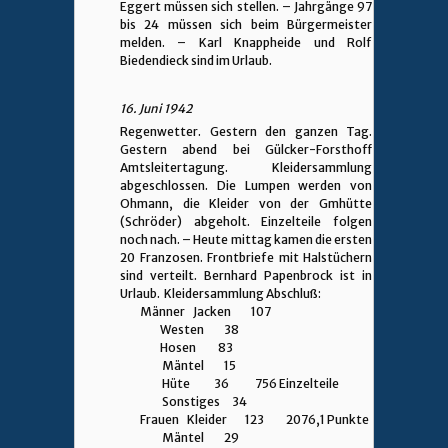
Eggert müssen sich stellen. – Jahrgänge 97
bis 24 müssen sich beim Bürgermeister
melden. – Karl Knappheide und Rolf
Biedendieck sind im Urlaub.
16. Juni 1942
Regenwetter. Gestern den ganzen Tag.
Gestern abend bei Gülcker-Forsthoff
Amtsleitertagung. Kleidersammlung
abgeschlossen. Die Lumpen werden von
Ohmann, die Kleider von der Gmhütte
(Schröder) abgeholt. Einzelteile folgen
noch nach. – Heute mittag kamen die ersten
20 Franzosen. Frontbriefe mit Halstüchern
sind verteilt. Bernhard Papenbrock ist in
Urlaub. Kleidersammlung Abschluß:
Männer Jacken 107
Westen 38
Hosen 83
Mäntel 15
Hüte 36 756 Einzelteile
Sonstiges 34
Frauen Kleider 123 2076,1 Punkte
Mäntel 29