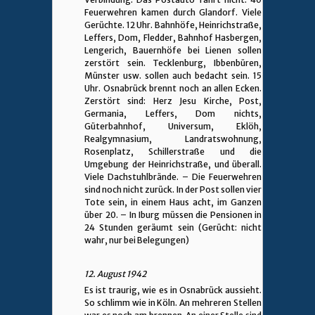
Feuerwehren kamen durch Glandorf. Viele
Gerüchte. 12 Uhr. Bahnhöfe, Heinrichstraße,
Leffers, Dom, Fledder, Bahnhof Hasbergen,
Lengerich, Bauernhöfe bei Lienen sollen
zerstört sein. Tecklenburg, Ibbenbüren,
Münster usw. sollen auch bedacht sein. 15
Uhr. Osnabrück brennt noch an allen Ecken.
Zerstört sind: Herz Jesu Kirche, Post,
Germania, Leffers, Dom nichts,
Güterbahnhof, Universum, Eklöh,
Realgymnasium, Landratswohnung,
Rosenplatz, Schillerstraße und die
Umgebung der Heinrichstraße, und überall.
Viele Dachstuhlbrände. – Die Feuerwehren
sind noch nicht zurück. In der Post sollen vier
Tote sein, in einem Haus acht, im Ganzen
über 20. – In Iburg müssen die Pensionen in
24 Stunden geräumt sein (Gerücht: nicht
wahr, nur bei Belegungen)
12. August 1942
Es ist traurig, wie es in Osnabrück aussieht.
So schlimm wie in Köln. An mehreren Stellen