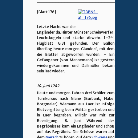
________________________________
[Blatt 176]
Letzte Nacht war der
Engländer da. Hinter Münster Scheinwerfer,
30
Leuchtkugeln und starke Abwehr. 1–2
.
Flugblatt G.31 gefunden. Der Ballon
überflog heute morgen Glandorf, mit dem
die Blätter abgeworfen wurden. – Ein
Gefangener (von Mennemann) ist gestern
wiedergekommen und Dallmöller bekam
sein Rad wieder.
10. Juni 1942
Heute und morgen fahren drei Schüler zum
Turnkursus nach Glane (Burbank, Flake,
Borgmeier). Wiemann aus Laer ist infolge
Blutvergiftung beim Militär gestorben und
in Laer begraben. Militär war mit zur
Beerdigung. 8. Juni Während des
Begräbnisses kam ein Engländer und schoß
auf das Begräbnis. Die Schüsse waren auf
dem
Mersch
zu hören. Auf dem
Schwege
und