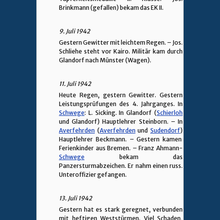
Brinkmann (gefallen) bekam das EK II.
9. Juli 1942
Gestern Gewitter mit leichtem Regen. – Jos.
Schliehe steht vor Kairo. Militär kam durch
Glandorf nach Münster (Wagen).
11. Juli 1942
Heute Regen, gestern Gewitter. Gestern
Leistungsprüfungen des 4. Jahrganges. In
Schwege
: L. Sicking. In Glandorf (
Schierloh
und Glandorf) Hauptlehrer Steinborn. – In
Averfehrden
(
Averfehrden
und
Sudendorf
)
Hauptlehrer Beckmann. – Gestern kamen
Ferienkinder aus Bremen. – Franz Ahmann-
Schwege
bekam das
Panzersturmabzeichen. Er nahm einen russ.
Unteroffizier gefangen.
13. Juli 1942
Gestern hat es stark geregnet, verbunden
mit heftigen Weststürmen. Viel Schaden,