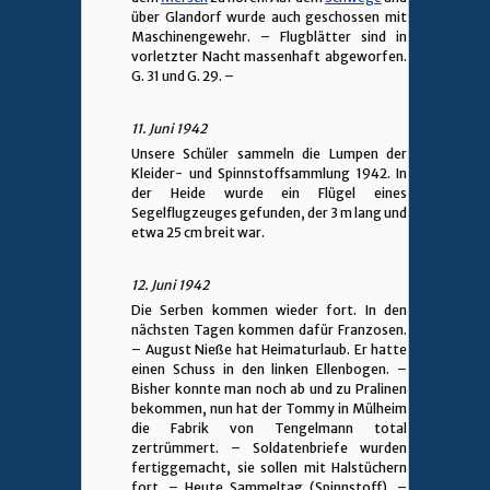
über Glandorf wurde auch geschossen mit
Maschinengewehr. – Flugblätter sind in
vorletzter Nacht massenhaft abgeworfen.
G. 31 und G. 29. –
11. Juni 1942
Unsere Schüler sammeln die Lumpen der
Kleider- und Spinnstoffsammlung 1942. In
der Heide wurde ein Flügel eines
Segelflugzeuges gefunden, der 3 m lang und
etwa 25 cm breit war.
12. Juni 1942
Die Serben kommen wieder fort. In den
nächsten Tagen kommen dafür Franzosen.
– August Nieße hat Heimaturlaub. Er hatte
einen Schuss in den linken Ellenbogen. –
Bisher konnte man noch ab und zu Pralinen
bekommen, nun hat der Tommy in Mülheim
die Fabrik von Tengelmann total
zertrümmert. – Soldatenbriefe wurden
fertiggemacht, sie sollen mit Halstüchern
fort. – Heute Sammeltag (Spinnstoff). –