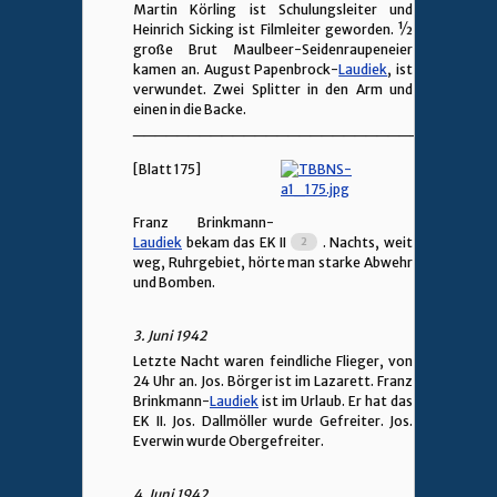
Martin Körling ist Schulungsleiter und
Heinrich Sicking ist Filmleiter geworden. ½
große Brut Maulbeer-Seidenraupeneier
kamen an. August Papenbrock-
Laudiek
, ist
verwundet. Zwei Splitter in den Arm und
einen in die Backe.
________________________________
[Blatt 175]
Franz Brinkmann-
Laudiek
bekam das EK II
. Nachts, weit
weg, Ruhrgebiet, hörte man starke Abwehr
und Bomben.
3. Juni 1942
Letzte Nacht waren feindliche Flieger, von
24 Uhr an. Jos. Börger ist im Lazarett. Franz
Brinkmann-
Laudiek
ist im Urlaub. Er hat das
EK II. Jos. Dallmöller wurde Gefreiter. Jos.
Everwin wurde Obergefreiter.
4. Juni 1942