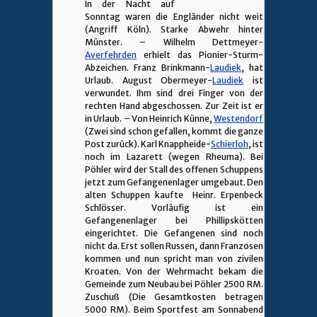
In der Nacht auf
Sonntag waren die Engländer nicht weit
(Angriff Köln). Starke Abwehr hinter
Münster. – Wilhelm Dettmeyer-
Averfehrden
erhielt das Pionier-Sturm-
Abzeichen. Franz Brinkmann-
Laudiek
, hat
Urlaub. August Obermeyer-
Laudiek
ist
verwundet. Ihm sind drei Finger von der
rechten Hand abgeschossen. Zur Zeit ist er
in Urlaub. – Von Heinrich Künne,
Westendorf
(Zwei sind schon gefallen, kommt die ganze
Post zurück). Karl Knappheide-
Schierloh
, ist
noch im Lazarett (wegen Rheuma). Bei
Pöhler wird der Stall des offenen Schuppens
jetzt zum Gefangenenlager umgebaut. Den
alten Schuppen kaufte Heinr. Erpenbeck
Schlösser. Vorläufig ist ein
Gefangenenlager bei Phillipskötten
eingerichtet. Die Gefangenen sind noch
nicht da. Erst sollen Russen, dann Franzosen
kommen und nun spricht man von zivilen
Kroaten. Von der Wehrmacht bekam die
Gemeinde zum Neubau bei Pöhler 2500 RM.
Zuschuß (Die Gesamtkosten betragen
5000 RM). Beim Sportfest am Sonnabend