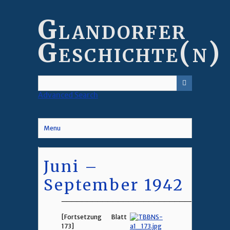
Skip
to
Glandorfer
main
content
Geschichte(n)
Advanced Search
Menu
Juni –
September 1942
________________________________
[Fortsetzung Blatt
173]