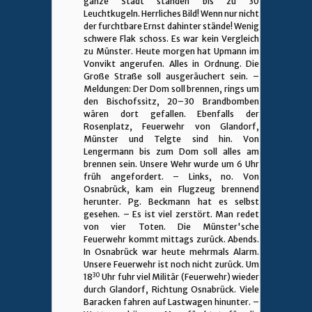
ganze Stadt standen bis zu 30
Leuchtkugeln. Herrliches Bild! Wenn nur nicht
der furchtbare Ernst dahinter stände! Wenig
schwere Flak schoss. Es war kein Vergleich
zu Münster. Heute morgen hat Upmann im
Vonvikt angerufen. Alles in Ordnung. Die
Große Straße soll ausgeräuchert sein. –
Meldungen: Der Dom soll brennen, rings um
den Bischofssitz, 20–30 Brandbomben
wären dort gefallen. Ebenfalls der
Rosenplatz, Feuerwehr von Glandorf,
Münster und Telgte sind hin. Von
Lengermann bis zum Dom soll alles am
brennen sein. Unsere Wehr wurde um 6 Uhr
früh angefordert. – Links, no. Von
Osnabrück, kam ein Flugzeug brennend
herunter. Pg. Beckmann hat es selbst
gesehen. – Es ist viel zerstört. Man redet
von vier Toten. Die Münster'sche
Feuerwehr kommt mittags zurück. Abends.
In Osnabrück war heute mehrmals Alarm.
Unsere Feuerwehr ist noch nicht zurück. Um
30
18
Uhr fuhr viel Militär (Feuerwehr) wieder
durch Glandorf, Richtung Osnabrück. Viele
Baracken fahren auf Lastwagen hinunter. –