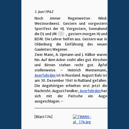
1. Juni 1942
Noch immer Regenwetter. Wind:
Westnordwest. Gestern und vorgestern
Sportfest der HJ. Vorgestern, Sonnabend
die DJ und JM
, gestern morgen HJ und
BDM. Die Lehrer helfen aus. Gestern war in
Oldenburg die Einführung des neuen
Gauleiters Wegener.
Zwei Mann, A. Upmann und J. Hälker waren
hin. Auf dem Acker steht alles gut. Kirschen
und Birnen stehen recht gut. Äpfel
stellenweise. – Heinrich Mennemann,
Averfehrden
ist in Russland. August Balz ist
am 30. Dezember 1941 in Rußland gefallen.
Die Angehörigen erhielten erst jetzt die
Nachricht. August Fendker,
Averfehrden
hat
sich mit der Peitsche ein Auge
ausgeschlagen. –
________________________________
[Blatt 174]