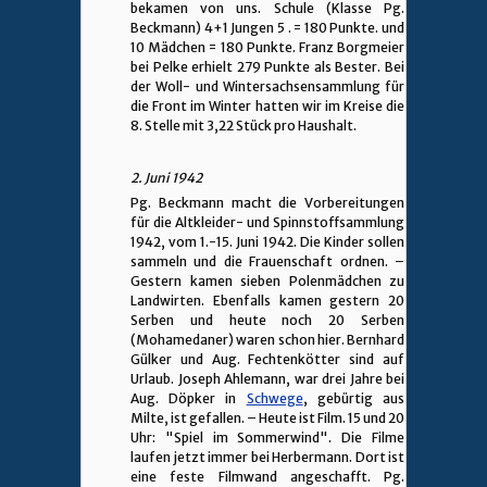
bekamen von uns. Schule (Klasse Pg.
Beckmann) 4+1 Jungen 5 . = 180 Punkte. und
10 Mädchen = 180 Punkte. Franz Borgmeier
bei Pelke erhielt 279 Punkte als Bester. Bei
der Woll- und Wintersachsensammlung für
die Front im Winter hatten wir im Kreise die
8. Stelle mit 3,22 Stück pro Haushalt.
2. Juni 1942
Pg. Beckmann macht die Vorbereitungen
für die Altkleider- und Spinnstoffsammlung
1942, vom 1.-15. Juni 1942. Die Kinder sollen
sammeln und die Frauenschaft ordnen. –
Gestern kamen sieben Polenmädchen zu
Landwirten. Ebenfalls kamen gestern 20
Serben und heute noch 20 Serben
(Mohamedaner) waren schon hier. Bernhard
Gülker und Aug. Fechtenkötter sind auf
Urlaub. Joseph Ahlemann, war drei Jahre bei
Aug. Döpker in
Schwege
, gebürtig aus
Milte, ist gefallen. – Heute ist Film. 15 und 20
Uhr: "Spiel im Sommerwind". Die Filme
laufen jetzt immer bei Herbermann. Dort ist
eine feste Filmwand angeschafft. Pg.