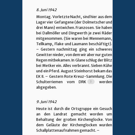
8. Juni 1942
Montag. Vorletzte Nacht, sind hier aus dem
Lager vier Gefangene (der Dolmetscher und
drei Mann) entwichen. Franzosen. Sie haben
bei Dallmöller und Dingwerth je zwei Räder
mitgenommen. (Sie waren bei Mennemann,
Tellkamp, Flake und Laumann beschäftigt).
– Gestern nachmittag ging ein schweres
Gewitter nieder, von dem wir aber nur guten
Regen mitbekamen. In Glane schlug der Blitz
bei Metker ein. Alles verbrannt. Sieben Kühe
und ein Pferd. August Steinhorst bekam das
EK II. – Gestern Rote Kreuz-Sammlung. Die
Schulterriemen vom DRK
werden
abgegeben.
9. Juni 1942
Heute ist durch die Ortsgruppe ein Gesuch
an den Landrat gemacht worden um
Behaltung der großen Kirchenglocke. Von
dem Geläute der Kirchenglocken wurden
Schallplattenaufnahmen gemacht. –