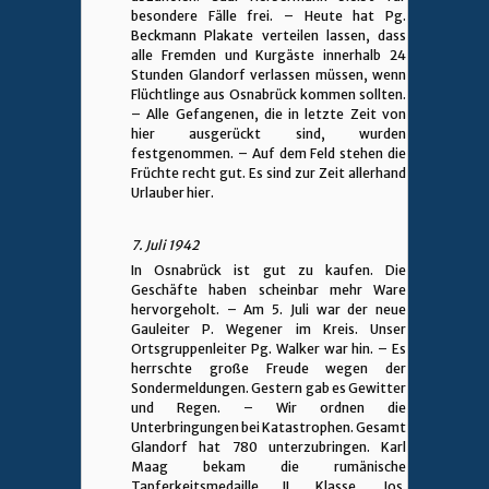
besondere Fälle frei. – Heute hat Pg.
Beckmann Plakate verteilen lassen, dass
alle Fremden und Kurgäste innerhalb 24
Stunden Glandorf verlassen müssen, wenn
Flüchtlinge aus Osnabrück kommen sollten.
– Alle Gefangenen, die in letzte Zeit von
hier ausgerückt sind, wurden
festgenommen. – Auf dem Feld stehen die
Früchte recht gut. Es sind zur Zeit allerhand
Urlauber hier.
7. Juli 1942
In Osnabrück ist gut zu kaufen. Die
Geschäfte haben scheinbar mehr Ware
hervorgeholt. – Am 5. Juli war der neue
Gauleiter P. Wegener im Kreis. Unser
Ortsgruppenleiter Pg. Walker war hin. – Es
herrschte große Freude wegen der
Sondermeldungen. Gestern gab es Gewitter
und Regen. – Wir ordnen die
Unterbringungen bei Katastrophen. Gesamt
Glandorf hat 780 unterzubringen. Karl
Maag bekam die rumänische
Tapferkeitsmedaille II. Klasse. Jos.