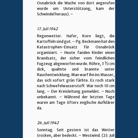
Osnabrück die Wache von dort angerufen
wurde um Unterstützung, kam der
Schwindel heraus). –
17. Juli 1942
Regenwetter. Hafer, Korn liegt, die
Kartoffeln sind gut. – Pg. Beckmann hat den
Katastrophen-Einsatz für Osnabrück
organisiert. – Heute fanden Kinder einen
Brandsatz, der sicher vom feindlichen
Fugzeug abgeworfen wurde. Röhre, 3 ½ cm
dick, qualmte und brannte unter
Rauchentwicklung. Man warf ihn ins Wasser,
das sich sofort grün färbte. Es roch stark
nach Schwefelwasserstoff. War noch 10 cm
lang. – Der Kreisleitung gemeldet. – Noch
unbekannt. – Während der letzten Tage
waren am Tage öfters englische Aufklärer
da.
26. Juli 1942
Sonntag. Seit gestern ist das Wetter
trocken, aber bedeckt. – Westwind. (23. Juli