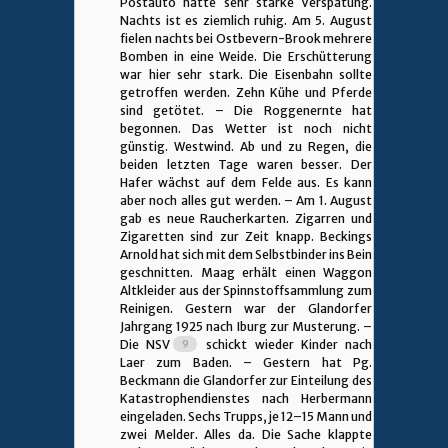
Postauto hatte sehr starke Verspätung.
Nachts ist es ziemlich ruhig. Am 5. August
fielen nachts bei Ostbevern-Brook mehrere
Bomben in eine Weide. Die Erschütterung
war hier sehr stark. Die Eisenbahn sollte
getroffen werden. Zehn Kühe und Pferde
sind getötet. – Die Roggenernte hat
begonnen. Das Wetter ist noch nicht
günstig. Westwind. Ab und zu Regen, die
beiden letzten Tage waren besser. Der
Hafer wächst auf dem Felde aus. Es kann
aber noch alles gut werden. – Am 1. August
gab es neue Raucherkarten. Zigarren und
Zigaretten sind zur Zeit knapp. Beckings
Arnold hat sich mit dem Selbstbinder ins Bein
geschnitten. Maag erhält einen Waggon
Altkleider aus der Spinnstoffsammlung zum
Reinigen. Gestern war der Glandorfer
Jahrgang 1925 nach Iburg zur Musterung. –
Die NSV
schickt wieder Kinder nach
Laer zum Baden. – Gestern hat Pg.
Beckmann die Glandorfer zur Einteilung des
Katastrophendienstes nach Herbermann
eingeladen. Sechs Trupps, je 12–15 Mann und
zwei Melder. Alles da. Die Sache klappte