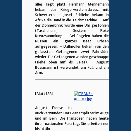
alles liegt platt. Hermann Mennemann
bekam das Kriegerverdienstkreuz mit
Schwertern. – Josef Schliehe bekam in
Afrika die Hand in die Teichmaschine. – Auf
der Donnerbrink wurde eine Uhr gestohlen
(Taschenuhr). Gestern Rote
Kreuzsammlung. – Bei Engelen haben die
Russen ein ganzes Beet Erbsen
aufgegessen. – Dallmöller bekam von den
gefassten Gefangenen zwei Fahrräder
wieder. Die Gefangenen wurden geschnappt
(siehe oben auf ds. Seite). – August
Bussmann ist verwundet am Fuß und am
Arm.
________________________________
[Blatt 183]
August Freese ist
auch verwundet. Hat Granatsplitter im Auge
und im Bein. Die Franzosen haben heute
ihren nationalen Feiertag. Sie arbeiten nur
bis 16 Uhr.