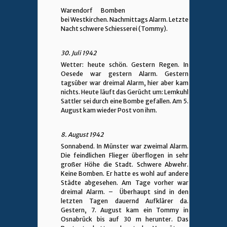
Warendorf Bomben
bei Westkirchen. Nachmittags Alarm. Letzte
Nacht schwere Schiesserei (Tommy).
30. Juli 1942
Wetter: heute schön. Gestern Regen. In
Oesede war gestern Alarm. Gestern
tagsüber war dreimal Alarm, hier aber kam
nichts. Heute läuft das Gerücht um: Lemkuhl
Sattler sei durch eine Bombe gefallen. Am 5.
August kam wieder Post von ihm.
8. August 1942
Sonnabend. In Münster war zweimal Alarm.
Die feindlichen Flieger überflogen in sehr
großer Höhe die Stadt. Schwere Abwehr.
Keine Bomben. Er hatte es wohl auf andere
Städte abgesehen. Am Tage vorher war
dreimal Alarm. – Überhaupt sind in den
letzten Tagen dauernd Aufklärer da.
Gestern, 7. August kam ein Tommy in
Osnabrück bis auf 30 m herunter. Das