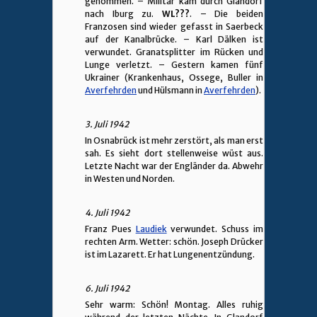
genommen. – Militär kam durch Glandorf
nach Iburg zu.
WL???
. – Die beiden
Franzosen sind wieder gefasst in Saerbeck
auf der Kanalbrücke. – Karl Dälken ist
verwundet. Granatsplitter im Rücken und
Lunge verletzt. – Gestern kamen fünf
Ukrainer (Krankenhaus, Ossege, Buller in
Averfehrden
und Hülsmann in
Averfehrden
).
3. Juli 1942
In Osnabrück ist mehr zerstört, als man erst
sah. Es sieht dort stellenweise wüst aus.
Letzte Nacht war der Engländer da. Abwehr
in Westen und Norden.
4. Juli 1942
Franz Pues
Laudiek
verwundet. Schuss im
rechten Arm. Wetter: schön. Joseph Drücker
ist im Lazarett. Er hat Lungenentzündung.
6. Juli 1942
Sehr warm: Schön! Montag. Alles ruhig