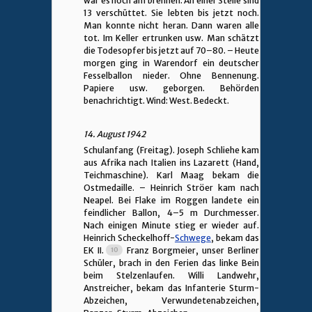
war es noch am brennen. An einer Stelle sind
13 verschüttet. Sie lebten bis jetzt noch.
Man konnte nicht heran. Dann waren alle
tot. Im Keller ertrunken usw. Man schätzt
die Todesopfer bis jetzt auf 70–80. – Heute
morgen ging in Warendorf ein deutscher
Fesselballon nieder. Ohne Bennenung.
Papiere usw. geborgen. Behörden
benachrichtigt. Wind: West. Bedeckt.
14. August 1942
Schulanfang (Freitag). Joseph Schliehe kam
aus Afrika nach Italien ins Lazarett (Hand,
Teichmaschine). Karl Maag bekam die
Ostmedaille. – Heinrich Ströer kam nach
Neapel. Bei Flake im Roggen landete ein
feindlicher Ballon, 4–5 m Durchmesser.
Nach einigen Minute stieg er wieder auf.
Heinrich Scheckelhoff-
Schwege
, bekam das
EK II.
Franz Borgmeier, unser Berliner
Schüler, brach in den Ferien das linke Bein
beim Stelzenlaufen. Willi Landwehr,
Anstreicher, bekam das Infanterie Sturm-
Abzeichen, Verwundetenabzeichen,